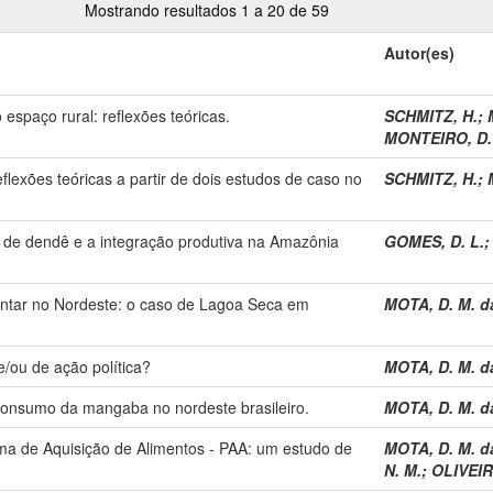
Mostrando resultados 1 a 20 de 59
Autor(es)
espaço rural: reflexões teóricas.
SCHMITZ, H.
;
MONTEIRO, D. 
flexões teóricas a partir de dois estudos de caso no
SCHMITZ, H.
;
as de dendê e a integração produtiva na Amazônia
GOMES, D. L.
mentar no Nordeste: o caso de Lagoa Seca em
MOTA, D. M. d
 e/ou de ação política?
MOTA, D. M. d
 consumo da mangaba no nordeste brasileiro.
MOTA, D. M. d
a de Aquisição de Alimentos - PAA: um estudo de
MOTA, D. M. d
N. M.
;
OLIVEIRA