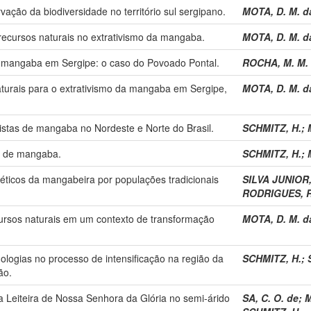
ção da biodiversidade no território sul sergipano.
MOTA, D. M. d
recursos naturais no extrativismo da mangaba.
MOTA, D. M. d
da mangaba em Sergipe: o caso do Povoado Pontal.
ROCHA, M. M. 
aturais para o extrativismo da mangaba em Sergipe,
MOTA, D. M. d
vistas de mangaba no Nordeste e Norte do Brasil.
SCHMITZ, H.
;
as de mangaba.
SCHMITZ, H.
;
éticos da mangabeira por populações tradicionais
SILVA JUNIOR, 
RODRIGUES, R.
ursos naturais em um contexto de transformação
MOTA, D. M. d
ologias no processo de intensificação na região da
SCHMITZ, H.
;
ão.
 Leiteira de Nossa Senhora da Glória no semi-árido
SA, C. O. de
;
M