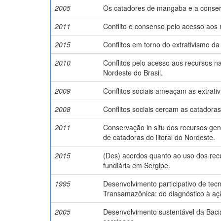
2005
Os catadores de mangaba e a conserva
2011
Conflito e consenso pelo acesso aos 
2015
Conflitos em torno do extrativismo 
2010
Conflitos pelo acesso aos recursos n
Nordeste do Brasil.
2009
Conflitos sociais ameaçam as extrati
2008
Conflitos sociais cercam as catador
2011
Conservação in situ dos recursos gen
de catadoras do litoral do Nordeste.
2015
(Des) acordos quanto ao uso dos rec
fundiária em Sergipe.
1995
Desenvolvimento participativo de tecn
Transamazônica: do diagnóstico à aç
2005
Desenvolvimento sustentável da Bacia