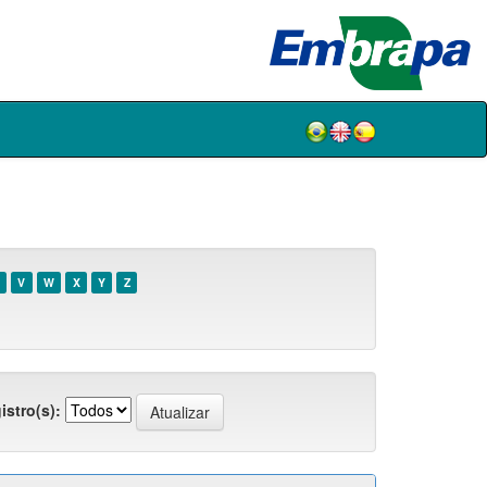
V
W
X
Y
Z
istro(s):