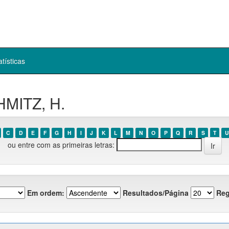
atísticas
HMITZ, H.
C
D
E
F
G
H
I
J
K
L
M
N
O
P
Q
R
S
T
U
ou entre com as primeiras letras:
Em ordem:
Resultados/Página
Reg