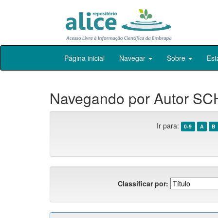
Skip
Página inicial
Navegar
Sobre
Est
navigation
Navegando por Autor SC
Ir para:
0-9
A
B
Classificar por: