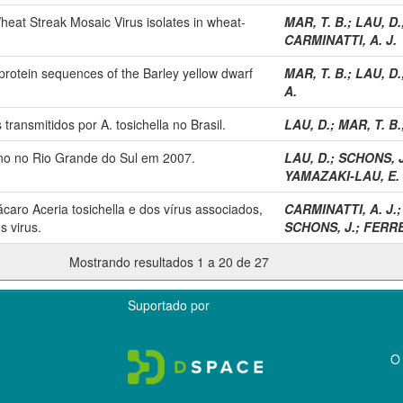
Wheat Streak Mosaic Virus isolates in wheat-
MAR, T. B.
;
LAU, D.
CARMINATTI, A. J.
 protein sequences of the Barley yellow dwarf
MAR, T. B.
;
LAU, D.
A.
transmitidos por A. tosichella no Brasil.
LAU, D.
;
MAR, T. B.
no no Rio Grande do Sul em 2007.
LAU, D.
;
SCHONS, J
YAMAZAKI-LAU, E.
ácaro Aceria tosichella e dos vírus associados,
CARMINATTI, A. J.
s virus.
SCHONS, J.
;
FERREI
Mostrando resultados 1 a 20 de 27
Suportado por
O 