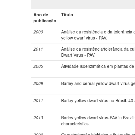
Ano de
Título
publicação
2009
Análise da resistência e da tolerância
yellow dwarf virus - PAV.
2011
Análise da resistência/tolerância da c
Dwarf Virus - PAV.
2005
Atividade isoenzimática em plantas de
2009
Barley and cereal yellow dwarf virus gen
2011
Barley yellow dwarf virus no Brasil: 4
2013
Barley yellow dwarf virus-PAV in Brazil:
characteristics.
2009
Caracterização biológica e flutuação s