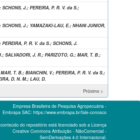
;
SCHONS, J.
;
PEREIRA, P. R. V. da S.
;
;
SCHONS, J.
;
YAMAZAKI-LAU, E.
;
NHANI JUNIOR,
;
PEREIRA, P. R. V. da S.
;
SCHONS, J.
.
;
SALVADORI, J. R.
;
PARIZOTO, G.
;
MAR, T. B.
;
;
MAR, T. B.
;
BIANCHIN, V.
;
PEREIRA, P. R. V. da S.
;
RA, D. N. M.
;
LAU, D.
Próximo >
Empresa Brasileira de Pesquisa Agropecuária -
Embrapa
SAC:
https://www.embrapa.br/fale-conosco
conteúdo do repositório está licenciado sob a Licença
Creative Commons
Atribuição - NãoComercial -
SemDerivações 4.0 Internacional.