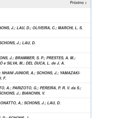
Próximo >
ONS, J.
;
LAU, D.
;
OLIVEIRA, C.
;
MARCHI, L. S.
SCHONS, J.
;
LAU, D.
ONS, J.
;
BRAMMER, S. P.
;
PRESTES, A. M.
;
Ó e SILVA, M.
;
DEL DUCA, L. de J. A.
;
NHANI JUNIOR, A.
;
SCHONS, J.
;
YAMAZAKI-
. F.
O, A.
;
PARIZOTO, G.
;
PEREIRA, P. R. V. da S.
;
SCHONS, J.
;
BIANCHIN, V.
ONATTO, A.
;
SCHONS, J.
;
LAU, D.
, D.
;
SCHONS, J.