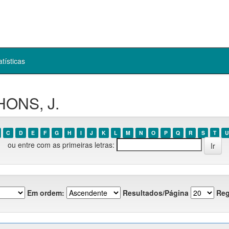
atísticas
HONS, J.
C
D
E
F
G
H
I
J
K
L
M
N
O
P
Q
R
S
T
U
ou entre com as primeiras letras:
Em ordem:
Resultados/Página
Reg