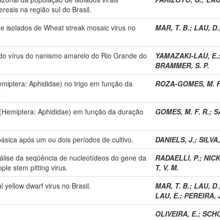
eais na região sul do Brasil.
de isolados de Wheat streak mosaic virus no
MAR, T. B.
;
LAU, D.
 do vírus do nanismo amarelo do Rio Grande do
YAMAZAKI-LAU, E.
BRAMMER, S. P.
miptera: Aphididae) no trigo em função da
ROZA-GOMES, M. F
.
(Hemiptera: Aphididae) em função da duração
GOMES, M. F. R.
;
S
sica após um ou dois períodos de cultivo.
DANIELS, J.
;
SILVA,
nálise da seqüência de nucleotídeos do gene da
RADAELLI, P.
;
NICK
le stem pitting virus.
T. V. M.
 yellow dwarf virus no Brasil.
MAR, T. B.
;
LAU, D.
LAU, E.
;
PEREIRA, J
OLIVEIRA, E.
;
SCHO