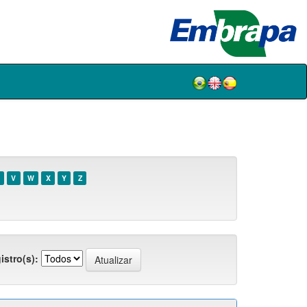
V
W
X
Y
Z
istro(s):