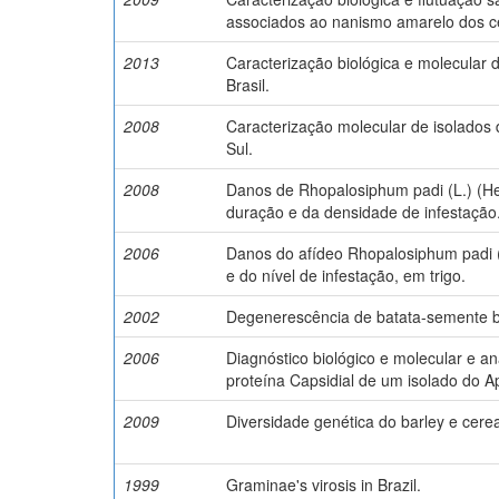
associados ao nanismo amarelo dos cer
2013
Caracterização biológica e molecular 
Brasil.
2008
Caracterização molecular de isolados
Sul.
2008
Danos de Rhopalosiphum padi (L.) (He
duração e da densidade de infestação
2006
Danos do afídeo Rhopalosiphum padi 
e do nível de infestação, em trigo.
2002
Degenerescência de batata-semente bá
2006
Diagnóstico biológico e molecular e a
proteína Capsidial de um isolado do App
2009
Diversidade genética do barley e cereal
1999
Graminae's virosis in Brazil.