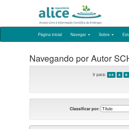
Skip
Página inicial
Navegar
Sobre
Est
navigation
Navegando por Autor SC
Ir para:
0-9
A
B
Classificar por: