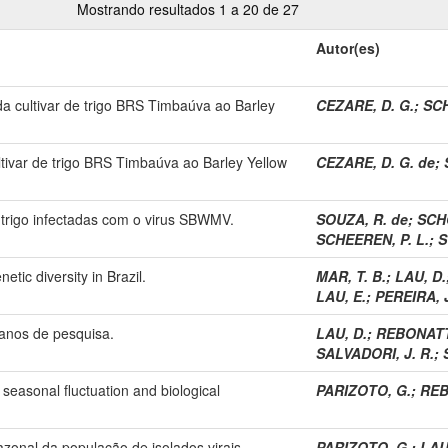
Mostrando resultados 1 a 20 de 27
Autor(es)
 da cultivar de trigo BRS Timbaúva ao Barley
CEZARE, D. G.
;
SCH
ultivar de trigo BRS Timbaúva ao Barley Yellow
CEZARE, D. G. de
;
 trigo infectadas com o virus SBWMV.
SOUZA, R. de
;
SCH
SCHEEREN, P. L.
;
S
etic diversity in Brazil.
MAR, T. B.
;
LAU, D.
LAU, E.
;
PEREIRA, J
0 anos de pesquisa.
LAU, D.
;
REBONATT
SALVADORI, J. R.
;
 seasonal fluctuation and biological
PARIZOTO, G.
;
REB
azonal da população de isolados virais
PARIZOTO, G.
;
LAU