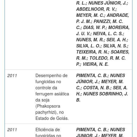
R. L.
;
NUNES JÚNIOR, J.
;
ABDELNOOR, R. V.
;
MEYER, M. C.
;
ANDRADE,
P. J. M.
;
PANIZZI, M. C.
C.
;
DIAS, W. P.
;
MOREIRA,
J. U. V.
;
NEIVA, L. C. S.
;
NUNES, M. R.
;
SEII, A. H.
;
SILVA, L. O.
;
SILVA, N. S.
;
TEIXEIRA, R. N.
;
SOARES,
R. M.
;
TOLEDO, R. M. C.
P.
;
VIEIRA, N. E.
2011
Desempenho de
PIMENTA, C. B.
;
NUNES
fungicidas no
JÚNIOR, J.
;
MEYER, M.
controle da
C.
;
COSTA, N. B.
;
SEII, A.
ferrugem asiática
H.
;
NUNES SOBRINHO, J.
da soja
B.
(Phakopsora
pachyrhizi), no
Estado de Goiás.
2011
Eficiência de
PIMENTA, C. B.
;
NUNES
fungicidas no
JUNIOR, J.
;
MEYER, M.