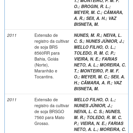
T.
;
MONTEIRO, P. M. F.
O.
;
BROGIN, R. L.
;
MEYER, M. C.
;
CÂMARA,
A. R.
;
SEII, A. H.
;
VAZ
BISNETA, M.
2011
Extensão de
NUNES, M. R.
;
NEIVA, L.
registro da cultivar
C. S.
;
NUNES JÚNIOR, J.
;
de soja BRS
MELLO FILHO, O. L.
;
8560RR para
TOLEDO, R. M. C. P.
;
Bahia, Goiás
VIEIRA, N. E.
;
FARIAS
(Norte),
NETO, A. L.
;
MOREIRA, C.
Maranhão e
T.
;
MONTEIRO, P. M. F.
Tocantins.
O.
;
MEYER, M. C.
;
SEII, A.
H.
;
CÂMARA, A. R.
;
VAZ
BISNETA, M.
2011
Extensão de
MELLO FILHO, O. L.
;
registro da cultivar
NUNES JÚNIOR, J.
;
de soja BRSGO
NEIVA, L. C. S.
;
NUNES,
7560 para Mato
M. R.
;
TOLEDO, R. M. C.
Grosso.
P.
;
VIEIRA, N. E.
;
FARIAS
NETO, A. L.
;
MOREIRA, C.