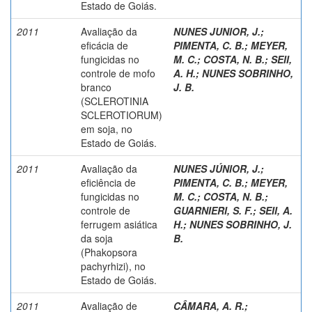
Estado de Goiás.
2011
Avaliação da
NUNES JUNIOR, J.
;
eficácia de
PIMENTA, C. B.
;
MEYER,
fungicidas no
M. C.
;
COSTA, N. B.
;
SEII,
controle de mofo
A. H.
;
NUNES SOBRINHO,
branco
J. B.
(SCLEROTINIA
SCLEROTIORUM)
em soja, no
Estado de Goiás.
2011
Avaliação da
NUNES JÚNIOR, J.
;
eficiência de
PIMENTA, C. B.
;
MEYER,
fungicidas no
M. C.
;
COSTA, N. B.
;
controle de
GUARNIERI, S. F.
;
SEII, A.
ferrugem asiática
H.
;
NUNES SOBRINHO, J.
da soja
B.
(Phakopsora
pachyrhizi), no
Estado de Goiás.
2011
Avaliação de
CÂMARA, A. R.
;