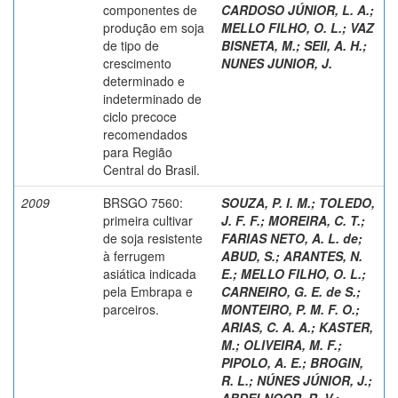
componentes de
CARDOSO JÚNIOR, L. A.
;
produção em soja
MELLO FILHO, O. L.
;
VAZ
de tipo de
BISNETA, M.
;
SEII, A. H.
;
crescimento
NUNES JUNIOR, J.
determinado e
indeterminado de
ciclo precoce
recomendados
para Região
Central do Brasil.
2009
BRSGO 7560:
SOUZA, P. I. M.
;
TOLEDO,
primeira cultivar
J. F. F.
;
MOREIRA, C. T.
;
de soja resistente
FARIAS NETO, A. L. de
;
à ferrugem
ABUD, S.
;
ARANTES, N.
asiática indicada
E.
;
MELLO FILHO, O. L.
;
pela Embrapa e
CARNEIRO, G. E. de S.
;
parceiros.
MONTEIRO, P. M. F. O.
;
ARIAS, C. A. A.
;
KASTER,
M.
;
OLIVEIRA, M. F.
;
PIPOLO, A. E.
;
BROGIN,
R. L.
;
NÚNES JÚNIOR, J.
;
ABDELNOOR, R. V.
;