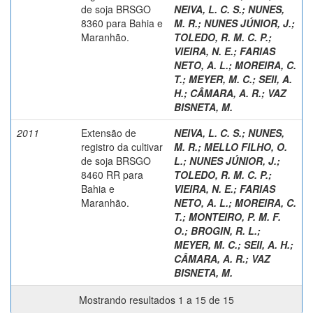
de soja BRSGO
NEIVA, L. C. S.
;
NUNES,
8360 para Bahia e
M. R.
;
NUNES JÚNIOR, J.
;
Maranhão.
TOLEDO, R. M. C. P.
;
VIEIRA, N. E.
;
FARIAS
NETO, A. L.
;
MOREIRA, C.
T.
;
MEYER, M. C.
;
SEII, A.
H.
;
CÂMARA, A. R.
;
VAZ
BISNETA, M.
2011
Extensão de
NEIVA, L. C. S.
;
NUNES,
registro da cultivar
M. R.
;
MELLO FILHO, O.
de soja BRSGO
L.
;
NUNES JÚNIOR, J.
;
8460 RR para
TOLEDO, R. M. C. P.
;
Bahia e
VIEIRA, N. E.
;
FARIAS
Maranhão.
NETO, A. L.
;
MOREIRA, C.
T.
;
MONTEIRO, P. M. F.
O.
;
BROGIN, R. L.
;
MEYER, M. C.
;
SEII, A. H.
;
CÂMARA, A. R.
;
VAZ
BISNETA, M.
Mostrando resultados 1 a 15 de 15