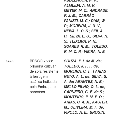
ALMEIDA, A. M. R.
;
MEYER, M. C.
;
ANDRADE,
P. J. M.
;
CARRÃO-
PANIZZI, M. C.
;
DIAS, W.
P.
;
MOREIRA, J. U. V.
;
NEIVA, L. C. S.
;
SEII, A.
H.
;
SILVA, L. O.
;
SILVA, N.
S.
;
TEIXEIRA, R. N.
;
SOARES, R. M.
;
TOLEDO,
R. M. C. P.
;
VIEIRA, N. E.
2009
BRSGO 7560:
SOUZA, P. I. de M. de
;
primeira cultivar
TOLEDO, J. F. F. de
;
de soja resistente
MOREIRA, C. T.
;
FARIAS
à ferrugem
NETO, A. L. de
;
SILVA, S.
asiática indicada
A. da
;
ARANTES, N. E.
;
pela Embrapa e
MELLO FILHO, O. L. de
;
parceiros.
CARNEIRO, G. E. de S.
;
MONTEIRO, P. M. F. O.
;
ARIAS, C. A. A.
;
KASTER,
M.
;
OLIVEIRA, M. F. de
;
PIPOLO, A. E.
;
BROGIN,