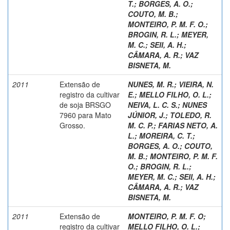
T.
;
BORGES, A. O.
;
COUTO, M. B.
;
MONTEIRO, P. M. F. O.
;
BROGIN, R. L.
;
MEYER,
M. C.
;
SEII, A. H.
;
CÂMARA, A. R.
;
VAZ
BISNETA, M.
2011
Extensão de
NUNES, M. R.
;
VIEIRA, N.
registro da cultivar
E.
;
MELLO FILHO, O. L.
;
de soja BRSGO
NEIVA, L. C. S.
;
NUNES
7960 para Mato
JÚNIOR, J.
;
TOLEDO, R.
Grosso.
M. C. P.
;
FARIAS NETO, A.
L.
;
MOREIRA, C. T.
;
BORGES, A. O.
;
COUTO,
M. B.
;
MONTEIRO, P. M. F.
O.
;
BROGIN, R. L.
;
MEYER, M. C.
;
SEII, A. H.
;
CÂMARA, A. R.
;
VAZ
BISNETA, M.
2011
Extensão de
MONTEIRO, P. M. F. O
;
registro da cultivar
MELLO FILHO, O. L.
;