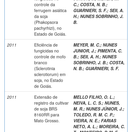
controle da
C.
;
COSTA, N. B.
;
ferrugem asiática
GUARNIERI, S. F.
;
SEII, A.
da soja
H.
;
NUNES SOBRINHO, J.
(Phakopsora
B.
pachyrhizi), no
Estado de Goiás.
2011
Eficiência de
MEYER, M. C.
;
NUNES
fungicidas no
JUNIOR, J.
;
PIMENTA, C.
controle de mofo
B.
;
SEII, A. H.
;
NUNES
branco
SOBRINHO, J. B.
;
COSTA,
(Sclerotinia
N. B.
;
GUARNIERI, S. F.
sclerotiorum) em
soja, no Estado
de Goiás.
2011
Extensão de
MELLO FILHO, O. L.
;
registro da cultivar
NEIVA, L. C. S.
;
NUNES,
de soja BRS
M. R.
;
NUNES JÚNIOR, J.
;
8160RR para
TOLEDO, R. M. C. P.
;
Mato Grosso.
VIEIRA, N. E.
;
FARIAS
NETO, A. L.
;
MOREIRA, C.