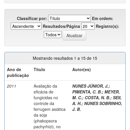
Classificar por:
Em ordem:
Resultados/Página
Registro(s):
Mostrando resultados 1 a 15 de 15
Ano de
Título
Autor(es)
publicação
2011
Avaliação da
NUNES JÚNIOR, J.
;
eficácia de
PIMENTA, C. B.
;
MEYER,
fungicidas no
M. C.
;
COSTA, N. B.
;
SEII,
controle da
A. H.
;
NUNES SOBRINHO,
ferrugem asiática
J. B.
da soja
(phakopsora
pachyrhizi), no