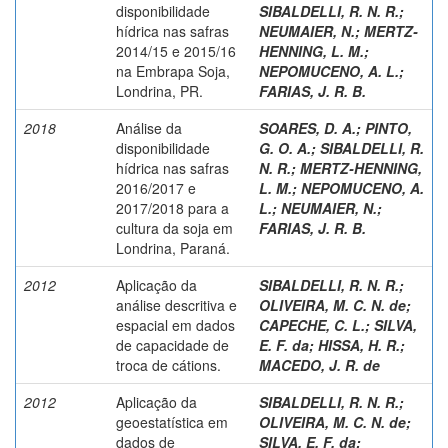
disponibilidade
SIBALDELLI, R. N. R.
;
hídrica nas safras
NEUMAIER, N.
;
MERTZ-
2014/15 e 2015/16
HENNING, L. M.
;
na Embrapa Soja,
NEPOMUCENO, A. L.
;
Londrina, PR.
FARIAS, J. R. B.
2018
Análise da
SOARES, D. A.
;
PINTO,
disponibilidade
G. O. A.
;
SIBALDELLI, R.
hídrica nas safras
N. R.
;
MERTZ-HENNING,
2016/2017 e
L. M.
;
NEPOMUCENO, A.
2017/2018 para a
L.
;
NEUMAIER, N.
;
cultura da soja em
FARIAS, J. R. B.
Londrina, Paraná.
2012
Aplicação da
SIBALDELLI, R. N. R.
;
análise descritiva e
OLIVEIRA, M. C. N. de
;
espacial em dados
CAPECHE, C. L.
;
SILVA,
de capacidade de
E. F. da
;
HISSA, H. R.
;
troca de cátions.
MACEDO, J. R. de
2012
Aplicação da
SIBALDELLI, R. N. R.
;
geoestatística em
OLIVEIRA, M. C. N. de
;
dados de
SILVA, E. F. da
;