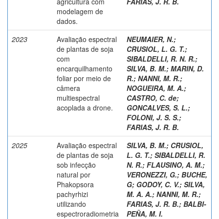
agricultura com
FARIAS, J. R. B.
modelagem de
dados.
2023
Avaliação espectral
NEUMAIER, N.
;
de plantas de soja
CRUSIOL, L. G. T.
;
com
SIBALDELLI, R. N. R.
;
encarquilhamento
SILVA, B. M.
;
MARIN, D.
foliar por meio de
R.
;
NANNI, M. R.
;
câmera
NOGUEIRA, M. A.
;
multiespectral
CASTRO, C. de
;
acoplada a drone.
GONCALVES, S. L.
;
FOLONI, J. S. S.
;
FARIAS, J. R. B.
2025
Avaliação espectral
SILVA, B. M.
;
CRUSIOL,
de plantas de soja
L. G. T.
;
SIBALDELLI, R.
sob infecção
N. R.
;
FLAUSINO, A. M.
;
natural por
VERONEZZI, G.
;
BUCHE,
Phakopsora
G
;
GODOY, C. V.
;
SILVA,
pachyrhizi
M. A. A.
;
NANNI, M. R.
;
utilizando
FARIAS, J. R. B.
;
BALBI-
espectroradiometria
PEÑA, M. I.