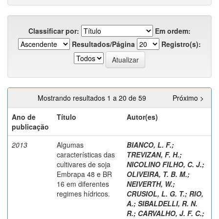
Classificar por:
Em ordem:
Resultados/Página
Registro(s):
Mostrando resultados 1 a 20 de 59
Próximo >
Ano de
Título
Autor(es)
publicação
2013
Algumas
BIANCO, L. F.
;
características das
TREVIZAN, F. H.
;
cultivares de soja
NICOLINO FILHO, C. J.
;
Embrapa 48 e BR
OLIVEIRA, T. B. M.
;
16 em diferentes
NEIVERTH, W.
;
regimes hídricos.
CRUSIOL, L. G. T.
;
RIO,
A.
;
SIBALDELLI, R. N.
R.
;
CARVALHO, J. F. C.
;