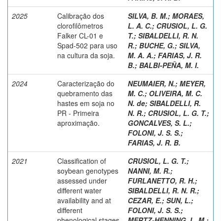
2025
Calibração dos
SILVA, B. M.
;
MORAES,
clorofilômetros
L. A. C.
;
CRUSIOL, L. G.
Falker CL-01 e
T.
;
SIBALDELLI, R. N.
Spad-502 para uso
R.
;
BUCHE, G.
;
SILVA,
na cultura da soja.
M. A. A.
;
FARIAS, J. R.
B.
;
BALBI-PEÑA, M. I.
2024
Caracterização do
NEUMAIER, N.
;
MEYER,
quebramento das
M. C.
;
OLIVEIRA, M. C.
hastes em soja no
N. de
;
SIBALDELLI, R.
PR - Primeira
N. R.
;
CRUSIOL, L. G. T.
;
aproximação.
GONCALVES, S. L.
;
FOLONI, J. S. S.
;
FARIAS, J. R. B.
2021
Classification of
CRUSIOL, L. G. T.
;
soybean genotypes
NANNI, M. R.
;
assessed under
FURLANETTO, R. H.
;
different water
SIBALDELLI, R. N. R.
;
availability and at
CEZAR, E.
;
SUN, L.
;
different
FOLONI, J. S. S.
;
phenological stages
MERTZ-HENNING, L. M.
;