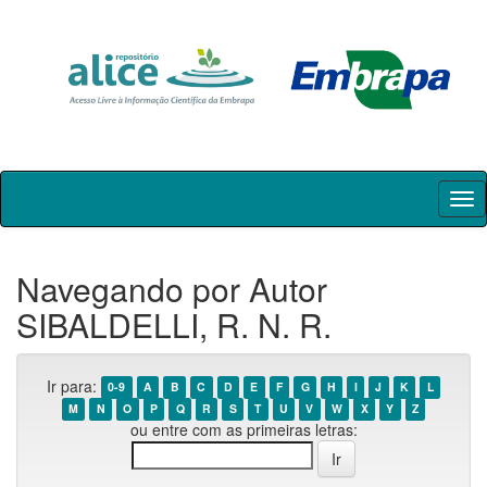
Skip
navigation
Navegando por Autor
SIBALDELLI, R. N. R.
Ir para:
0-9
A
B
C
D
E
F
G
H
I
J
K
L
M
N
O
P
Q
R
S
T
U
V
W
X
Y
Z
ou entre com as primeiras letras: