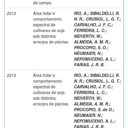
de campo.
2013
Área foliar e
RIO, A.
;
SIBALDELLI, R.
comportamento
N. R.
;
CRUSIOL, L. G. T.
;
espectral de
CARVALHO, J. F. C.
;
cultivares de soja
FERREIRA, L. C.
;
sob distintos
NEIVERTH, W.
;
arranjos de plantas.
ALMEIDA, A. M. R.
;
PROCOPIO, S. O.
;
NEUMAIER, N.
;
NEPOMUCENO, A. L.
;
FARIAS, J. R. B.
2013
Área foliar e
RIO, A.
;
SIBALDELLI, R.
comportamento
N. R.
;
CRUSIOL, L. G. T.
;
espectral de
CARVALHO, J. F. C.
;
cultivares de soja
FERREIRA, L. C.
;
sob distintos
NEIVERTH, W.
;
arranjos de plantas.
ALMEIDA, A. M. R.
;
PROCOPIO, S. de O.
;
NEUMAIER, N.
;
NEPOMUCENO, A. L.
;
FARIAS, J. R. B.