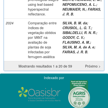
using leaf-based
NEPOMUCENO, A. L.
;
hyperspectral
NEUMAIER, N.
;
FARIAS,
reflectance.
J. R. B.
2024
Comparação entre
SILVA, B. M. da
;
índices de
CRUSIOL, L. G. T.
;
vegetação obtidos
SIBALDELLI, R. N. R.
;
por VANT na
GODOY, C. V.
;
avaliação de
FLAUSINO, A. M.
;
plantas de soja
SILVA, M. A. de A. e
;
infectadas por
FARIAS, J. R. B.
ferrugem-asiática
Mostrando resultados 1 a 20 de 59
Próximo >
Indexado por