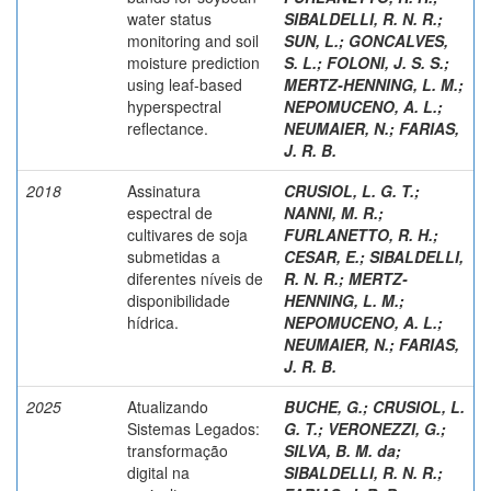
water status
SIBALDELLI, R. N. R.
;
monitoring and soil
SUN, L.
;
GONCALVES,
moisture prediction
S. L.
;
FOLONI, J. S. S.
;
using leaf-based
MERTZ-HENNING, L. M.
;
hyperspectral
NEPOMUCENO, A. L.
;
reflectance.
NEUMAIER, N.
;
FARIAS,
J. R. B.
2018
Assinatura
CRUSIOL, L. G. T.
;
espectral de
NANNI, M. R.
;
cultivares de soja
FURLANETTO, R. H.
;
submetidas a
CESAR, E.
;
SIBALDELLI,
diferentes níveis de
R. N. R.
;
MERTZ-
disponibilidade
HENNING, L. M.
;
hídrica.
NEPOMUCENO, A. L.
;
NEUMAIER, N.
;
FARIAS,
J. R. B.
2025
Atualizando
BUCHE, G.
;
CRUSIOL, L.
Sistemas Legados:
G. T.
;
VERONEZZI, G.
;
transformação
SILVA, B. M. da
;
digital na
SIBALDELLI, R. N. R.
;