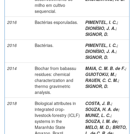
milho em cultivo
sequencial.
2016
Bactérias esporuladas.
PIMENTEL, I. C.
;
DIONÍSIO, J. A.
;
SIGNOR, D.
2016
Bactérias.
PIMENTEL, I. C.
;
DIONÍSIO, J. A.
;
SIGNOR, D.
2014
Biochar from babassu
MAIA, C. M. B. de F.
;
residues: chemical
GUIOTOKU, M.
;
characterization and
RAUEN, C. C. M.
;
thermo gravimetric
SIGNOR, D.
analysis.
2018
Biological attributes in
COSTA, J. B.
;
integrated crop-
SOUZA, H. A. de
;
livestock-forestry (ICLF)
MUNIZ, L. C.
;
systems in the
SOUZA, I. M. de
;
Maranhão State
MELO, M. D.
;
BRITO,
Amazon, Brazil.
L. de C. R. de
;