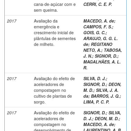
cana-de-açúcar com e
CERRI, C. E. P.
sem queima.
2017
Avaliação da
MACEDO, A. de
;
emergência e
CAMPOS, F. S.
;
crescimento inicial de
GOIS, G. C.
;
plântulas de sementes
ARAUJO, G. G. L.
de milheto.
de
;
REGITANO
NETO, A.
;
TABOSA,
J. N.
;
SIGNOR, D.
;
MAGALHÃES, A. L.
R.
2017
Avaliação do efeito de
SILVA, D. J.
;
aceleradores de
SIGNOR, D.
;
DEON,
compostagem no
M. D.
;
SILVA, J. A.
cultivo de plantas de
da
;
BARROS, J. Q.
;
sorgo.
LIMA, P. C. P.
2017
Avaliação do efeito de
SIGNOR, D.
;
SILVA,
aceleradores de
D. J.
;
DEON, M. D.
;
compostagem no
MACEDO, A. de
;
desenvolvimento de
LAURENTINO, A. B.