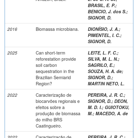
BRASIL, E. P.
;
BENICIO, J. dos S.
;
SIGNOR, D.
2016
Biomassa microbiana.
DIONÍSIO, J. A.
;
PIMENTEL, I. C.
;
SIGNOR, D.
2025
Can short-term
LEITE, L. F. C.
;
reforestation provide
SILVA, M. L. N.
;
soil carbon
SAGRILO, E.
;
sequestration in the
SOUZA, H. A. de
;
Brazilian Semiarid
SIGNOR, D.
;
Region?
MARTIN NETO, L.
2022
Caracterização de
PEREIRA, J. R. C.
;
biocarvões regionais e
SIGNOR, D.
;
DEON,
efeitos sobre a
M. D. I.
;
GUIOTOKU,
produção de biomassa
M.
;
MACEDO, A. de
do milho BRS
Caatingueiro.
2022
Caracterização de
PEREIRA, J. R. C.
;