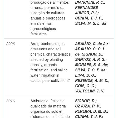
produção de alimentos
BIANCHINI, P. C.
;
e renda por meio da
FERNANDES
inserção de culturas
JUNIOR, P. I.
;
anuais e energéticas
CUNHA, T. J. F.
;
em sistemas
SILVA, M. S. L. da
agroecológicos
familiares.
2026
Are greenhouse gas
ARAÚJO, C. de A.
;
emissions and soil
ARAUJO, G. G. L.
chemical characteristics
de
;
SIGNOR, D.
;
affected by planting
SANTOS, A. P. G.
;
density, organic
MORAES, S. A. de
;
fertilization, and saline
SILVA, T. G. F. da
;
water irrigation in
LIMA, D. O.
;
cactus pear cultivation?
RESENDE, A. M. D.
;
GOIS, G. C.
;
VOLTOLINI, T. V.
2016
Atributos químicos e
SIGNOR, D.
;
qualidade da matéria
CZYCZA, R. V.
;
orgânica do solo em
PEREIRA, D. M. B.
;
sistemas de colheita de
CUNHA, T. J. F.
;