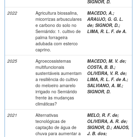
SIGNOR, D.
2022
Agricultura biossalina,
MACEDO, A.
;
micorrizas arbusculares
ARAUJO, G. G. L.
e carbono do solo no
de
;
SIGNOR, D.
;
Semiárido: 1. cultivo de
LIMA, R. L. F. de A.
palma forrageira
adubada com esterco
caprino.
2025
Agroecossistemas
MACEDO, M. V. de
;
multifuncionais
COSTA, B. B.
;
sustentáveis aumentam
OLIVEIRA, V. R. de
;
a resiliência do cultivo
LIMA, R. L. F. de A.
;
do meloeiro amarelo
SALVIANO, A. M.
;
irrigado no Semiárido
SIGNOR, D.
frente às mudanças
climáticas?
2021
Alternativas
MELO, R. F. de
;
tecnológicas de
OLIVEIRA, A. R. de
;
captação de água de
SIGNOR, D.
;
ANJOS,
chuva para aumentar a
J. B. dos
;