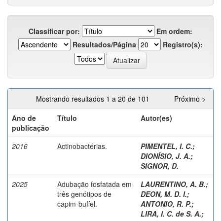
Classificar por:
Em ordem:
Resultados/Página
Registro(s):
Mostrando resultados 1 a 20 de 101
Próximo >
Ano de
Título
Autor(es)
publicação
2016
Actinobactérias.
PIMENTEL, I. C.
;
DIONÍSIO, J. A.
;
SIGNOR, D.
2025
Adubação fosfatada em
LAURENTINO, A. B.
;
três genótipos de
DEON, M. D. I.
;
capim-buffel.
ANTONIO, R. P.
;
LIRA, I. C. de S. A.
;