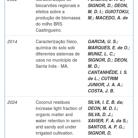
biocarvões regionais e
SIGNOR, D.
;
DEON,
efeitos sobre a
M. D. I.
;
GUIOTOKU,
produção de biomassa
M.
;
MACEDO, A. de
do milho BRS
Caatingueiro.
2014
Caracterização físico,
GARCIA, U. S.
;
química do solo sob
MARQUES, E. de O.
;
diferentes sistemas de
MUNIZ, L. C.
;
usos no município de
SIGNOR, D.
;
DEON,
Santa Inês - MA.
M. D.
;
CANTANHÊDE, I. S.
de L.
;
CUTRIM
JUNIOR, J. A. A.
;
COSTA, J. B.
2024
Coconut residues
SILVA, I. E. B. da
;
increase light fraction of
DEON, M. D. I.
;
organic matter and
SILVA, D. J.
;
water retention in semi-
XAVIER, F. A. da S.
;
arid sandy soil under
SANTOS, A. P. G.
;
irrigated cultivation.
SIGNOR, D.