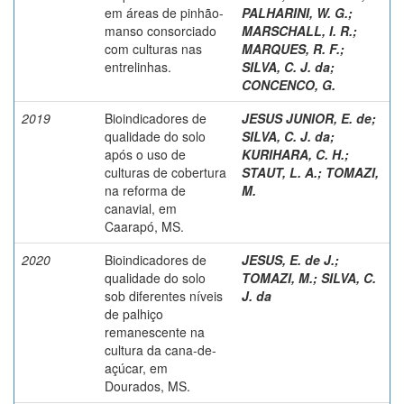
em áreas de pinhão-
PALHARINI, W. G.
;
manso consorciado
MARSCHALL, I. R.
;
com culturas nas
MARQUES, R. F.
;
entrelinhas.
SILVA, C. J. da
;
CONCENCO, G.
2019
Bioindicadores de
JESUS JUNIOR, E. de
;
qualidade do solo
SILVA, C. J. da
;
após o uso de
KURIHARA, C. H.
;
culturas de cobertura
STAUT, L. A.
;
TOMAZI,
na reforma de
M.
canavial, em
Caarapó, MS.
2020
Bioindicadores de
JESUS, E. de J.
;
qualidade do solo
TOMAZI, M.
;
SILVA, C.
sob diferentes níveis
J. da
de palhiço
remanescente na
cultura da cana-de-
açúcar, em
Dourados, MS.