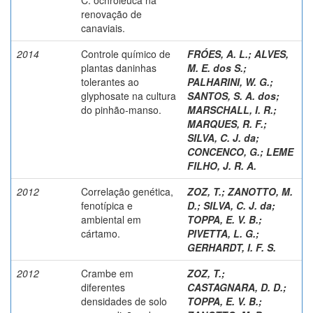
renovação de
canaviais.
2014
Controle químico de
FRÓES, A. L.
;
ALVES,
plantas daninhas
M. E. dos S.
;
tolerantes ao
PALHARINI, W. G.
;
glyphosate na cultura
SANTOS, S. A. dos
;
do pinhão-manso.
MARSCHALL, I. R.
;
MARQUES, R. F.
;
SILVA, C. J. da
;
CONCENCO, G.
;
LEME
FILHO, J. R. A.
2012
Correlação genética,
ZOZ, T.
;
ZANOTTO, M.
fenotípica e
D.
;
SILVA, C. J. da
;
ambiental em
TOPPA, E. V. B.
;
cártamo.
PIVETTA, L. G.
;
GERHARDT, I. F. S.
2012
Crambe em
ZOZ, T.
;
diferentes
CASTAGNARA, D. D.
;
densidades de solo
TOPPA, E. V. B.
;