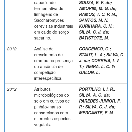
capacidade
SOUZA, E. F. de
;
fermentativa de
AMORIM, M. G. de
;
linhagens de
RAMOS, T. C. P. M.
;
Saccharomyces
SANTOS, M. N.
;
cerevisiae industriais
KURIHARA, C. H.
;
em caldo de sorgo
SILVA, C. J. da
;
sacarino.
BATISTOTE, M.
2012
Análise de
CONCENCO, G.
;
crescimento de
STAUT, L. A.
;
SILVA, C.
crambe na presença
J. da
;
CORREIA, I. V.
ou ausência de
T.
;
VIEIRA, L. C. Y
;
competição
GALON, L.
interespecífica.
2012
Atributos
PORTILHO, I. I. R.
;
microbiológicos do
SILVA, A. O. da
;
solo em cultivos de
PAREDES JUNIOR, F.
pinhão-manso
P.
;
SILVA, C. J. da
;
consorciados com
MERCANTE, F. M.
diferentes espécies
vegetais.