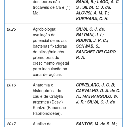
dos teores não
BAHIA, B.
;
LAGO, A. C.
trocáveis de Ca e (1)
S.
;
SILVA, C. J. da
;
Mg.
ALOVISI, A. M. T.
;
KURIHARA, C. H.
2025
Agrobiologia:
SILVA, C. J. da
;
avaliação do
BALDANI, J. I.
;
potencial de novas
ROUWS, J. R. C.
;
bactérias fixadoras
SCHWAB, S.
;
de nitrogênio e/ou
SANCHEZ DELGADO,
promotoras do
R. A.
crescimento vegetal
para inoculação na
cana-de-açúcar.
2016
Anatomia e
CRIVELARO, J. C. B
;
histoquímica do
CARVALHO, D. A. de C.
caule de Cratylia
A.
;
MATRANGOLO, W.
argentea (Desv.)
J. R.
;
SILVA, C. J. da
Kuntze (Fabaceae-
Papilionoideae).
2017
Análise da
SANTOS, M. do S. M.
;