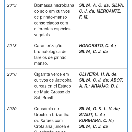
2013
Biomassa microbiana
SILVA, A. O. da
;
SILVA,
do solo em cultivos
C. J. da
;
MERCANTE,
de pinhão-manso
F. M.
consorciados com
diferentes espécies
vegetais.
2013
Caracterização
HONORATO, C. A.
;
bromatológica de
SILVA, C. J. da
farelos de pinhão-
manso.
2010
Cigarrita verde em
OLIVEIRA, H. N. de
;
cultivos de Jatropha
SILVA, C. J. da
;
ABOT,
curcas en el Estado
A. R.
;
ARAÚJO, D. I.
de Mato Grosso do
Sul, Brasil.
2020
Consórcio de
SILVA, G. K. L. V. da
;
Urochloa brizantha
STAUT, L. A.
;
cv. Xaraés com
KURIHARA, C. H.
;
Crotalaria juncea e
SILVA, C. J. da
C. ochroleuca na