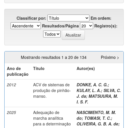
Classificar por:
Em ordem:
Resultados/Página
Registro(s):
Mostrando resultados 1 a 20 de 134
Próximo >
Ano de
Título
Autor(es)
publicação
2012
ACV de sistemas de
DONKE, A. C. G.
;
produção de pinhão-
KULAY, L. A.
;
SILVA, C.
manso.
J. da
;
MATSUURA, M.
I. S. F.
2025
Adequação de
NASCIMENTO, M. M.
marcha analítica
do
;
TOMASI, T. C.
;
para a determinação
OLIVEIRA, G. B. A. de
;