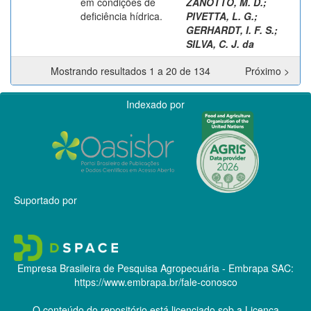
em condições de
ZANOTTO, M. D.
;
deficiência hídrica.
PIVETTA, L. G.
;
GERHARDT, I. F. S.
;
SILVA, C. J. da
Mostrando resultados 1 a 20 de 134
Próximo >
Indexado por
Suportado por
Empresa Brasileira de Pesquisa Agropecuária - Embrapa
SAC:
https://www.embrapa.br/fale-conosco
O conteúdo do repositório está licenciado sob a Licença