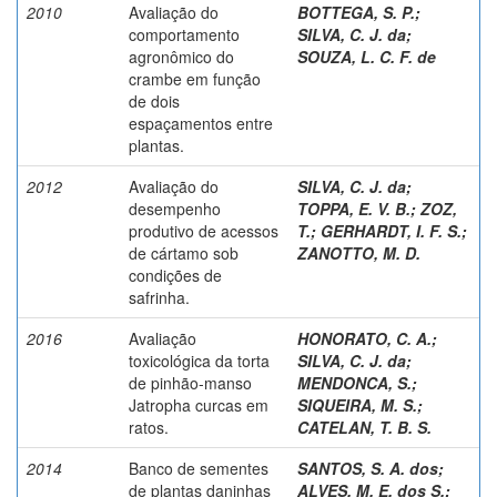
2010
Avaliação do
BOTTEGA, S. P.
;
comportamento
SILVA, C. J. da
;
agronômico do
SOUZA, L. C. F. de
crambe em função
de dois
espaçamentos entre
plantas.
2012
Avaliação do
SILVA, C. J. da
;
desempenho
TOPPA, E. V. B.
;
ZOZ,
produtivo de acessos
T.
;
GERHARDT, I. F. S.
;
de cártamo sob
ZANOTTO, M. D.
condições de
safrinha.
2016
Avaliação
HONORATO, C. A.
;
toxicológica da torta
SILVA, C. J. da
;
de pinhão-manso
MENDONCA, S.
;
Jatropha curcas em
SIQUEIRA, M. S.
;
ratos.
CATELAN, T. B. S.
2014
Banco de sementes
SANTOS, S. A. dos
;
de plantas daninhas
ALVES, M. E. dos S.
;