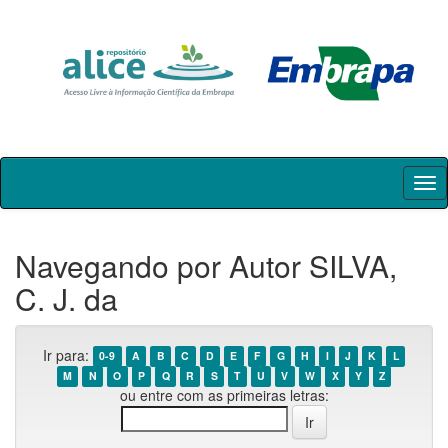
Skip
navigation
Navegando por Autor SILVA,
C. J. da
Ir para:
0-9
A
B
C
D
E
F
G
H
I
J
K
L
M
N
O
P
Q
R
S
T
U
V
W
X
Y
Z
ou entre com as primeiras letras: