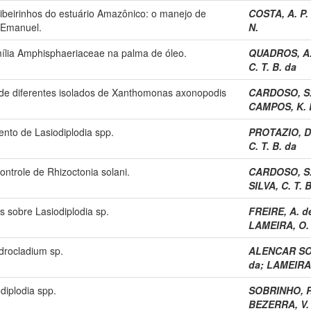
ibeirinhos do estuário Amazônico: o manejo de
COSTA, A. P.
 Emanuel.
N.
mília Amphisphaeriaceae na palma de óleo.
QUADROS, A. 
C. T. B. da
 de diferentes isolados de Xanthomonas axonopodis
CARDOSO, S. 
CAMPOS, K. R
ento de Lasiodiplodia spp.
PROTAZIO, D.
C. T. B. da
controle de Rhizoctonia solani.
CARDOSO, S. 
SILVA, C. T. 
s sobre Lasiodiplodia sp.
FREIRE, A. de
LAMEIRA, O. 
ndrocladium sp.
ALENCAR SOB
da
;
LAMEIRA,
diplodia spp.
SOBRINHO, R.
BEZERRA, V. 