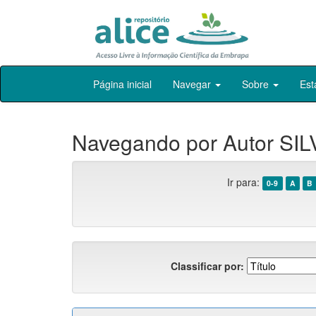
Skip
Página inicial
Navegar
Sobre
Est
navigation
Navegando por Autor SILV
Ir para:
0-9
A
B
Classificar por: