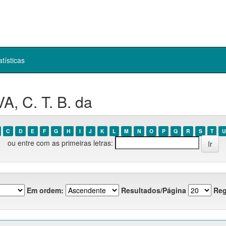
atísticas
A, C. T. B. da
C
D
E
F
G
H
I
J
K
L
M
N
O
P
Q
R
S
T
U
ou entre com as primeiras letras:
Em ordem:
Resultados/Página
Reg