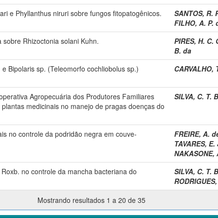
ri e Phyllanthus niruri sobre fungos fitopatogênicos.
SANTOS, R. P
FILHO, A. P. 
a sobre Rhizoctonia solani Kuhn.
PIRES, H. C. 
B. da
 e Bipolaris sp. (Teleomorfo cochliobolus sp.)
CARVALHO, T
operativa Agropecuária dos Produtores Familiares
SILVA, C. T. 
 de plantas medicinais no manejo de pragas doenças do
nais no controle da podridão negra em couve-
FREIRE, A. de
TAVARES, E. 
NAKASONE, A
.) Roxb. no controle da mancha bacteriana do
SILVA, C. T. 
RODRIGUES, 
Mostrando resultados 1 a 20 de 35