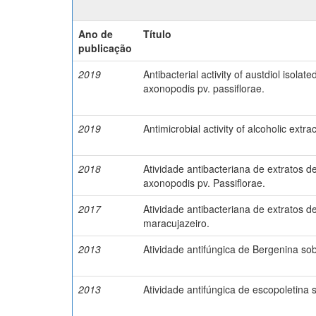
Ano de
Título
publicação
2019
Antibacterial activity of austdiol iso
axonopodis pv. passiflorae.
2019
Antimicrobial activity of alcoholic extr
2018
Atividade antibacteriana de extratos d
axonopodis pv. Passiflorae.
2017
Atividade antibacteriana de extratos 
maracujazeiro.
2013
Atividade antifúngica de Bergenina sob
2013
Atividade antifúngica de escopoletina 