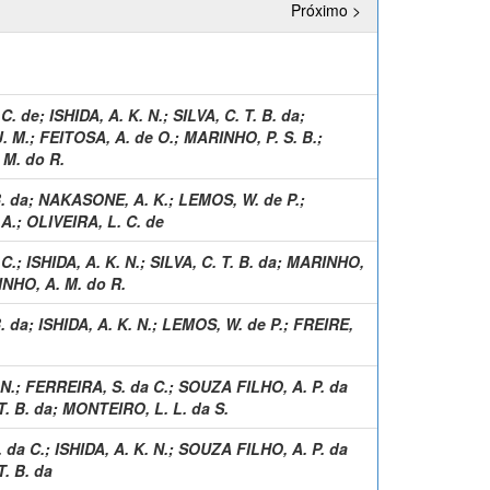
Próximo >
 C. de
;
ISHIDA, A. K. N.
;
SILVA, C. T. B. da
;
. M.
;
FEITOSA, A. de O.
;
MARINHO, P. S. B.
;
M. do R.
B. da
;
NAKASONE, A. K.
;
LEMOS, W. de P.
;
A.
;
OLIVEIRA, L. C. de
 C.
;
ISHIDA, A. K. N.
;
SILVA, C. T. B. da
;
MARINHO,
NHO, A. M. do R.
B. da
;
ISHIDA, A. K. N.
;
LEMOS, W. de P.
;
FREIRE,
 N.
;
FERREIRA, S. da C.
;
SOUZA FILHO, A. P. da
T. B. da
;
MONTEIRO, L. L. da S.
 da C.
;
ISHIDA, A. K. N.
;
SOUZA FILHO, A. P. da
T. B. da