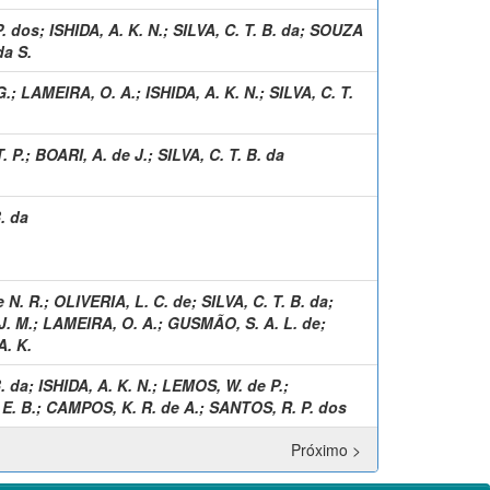
. dos
;
ISHIDA, A. K. N.
;
SILVA, C. T. B. da
;
SOUZA
da S.
G.
;
LAMEIRA, O. A.
;
ISHIDA, A. K. N.
;
SILVA, C. T.
. P.
;
BOARI, A. de J.
;
SILVA, C. T. B. da
B. da
 N. R.
;
OLIVERIA, L. C. de
;
SILVA, C. T. B. da
;
J. M.
;
LAMEIRA, O. A.
;
GUSMÃO, S. A. L. de
;
. K.
B. da
;
ISHIDA, A. K. N.
;
LEMOS, W. de P.
;
E. B.
;
CAMPOS, K. R. de A.
;
SANTOS, R. P. dos
Próximo >