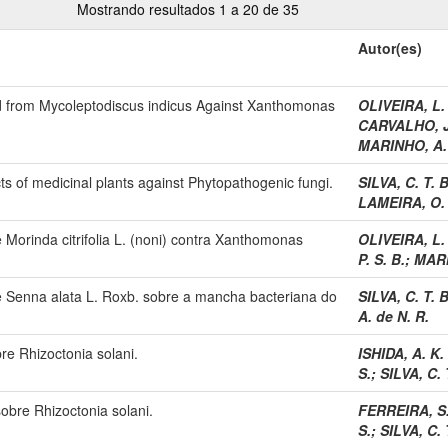
Mostrando resultados 1 a 20 de 35
Autor(es)
lated from Mycoleptodiscus indicus Against Xanthomonas
OLIVEIRA, L.
CARVALHO, J
MARINHO, A. 
acts of medicinal plants against Phytopathogenic fungi.
SILVA, C. T. 
LAMEIRA, O. 
e Morinda citrifolia L. (noni) contra Xanthomonas
OLIVEIRA, L.
P. S. B.
;
MARI
de Senna alata L. Roxb. sobre a mancha bacteriana do
SILVA, C. T. 
A. de N. R.
re Rhizoctonia solani.
ISHIDA, A. K.
S.
;
SILVA, C. 
sobre Rhizoctonia solani.
FERREIRA, S.
S.
;
SILVA, C. 