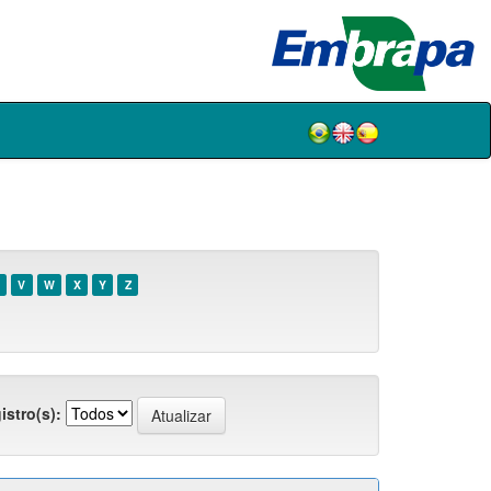
V
W
X
Y
Z
istro(s):