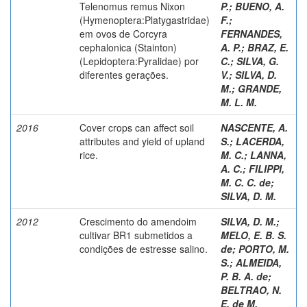
Telenomus remus Nixon
P.
;
BUENO, A.
(Hymenoptera:Platygastridae)
F.
;
em ovos de Corcyra
FERNANDES,
cephalonica (Stainton)
A. P.
;
BRAZ, E.
(Lepidoptera:Pyralidae) por
C.
;
SILVA, G.
diferentes gerações.
V.
;
SILVA, D.
M.
;
GRANDE,
M. L. M.
2016
Cover crops can affect soil
NASCENTE, A.
attributes and yield of upland
S.
;
LACERDA,
rice.
M. C.
;
LANNA,
A. C.
;
FILIPPI,
M. C. C. de
;
SILVA, D. M.
2012
Crescimento do amendoim
SILVA, D. M.
;
cultivar BR1 submetidos a
MELO, E. B. S.
condições de estresse salino.
de
;
PORTO, M.
S.
;
ALMEIDA,
P. B. A. de
;
BELTRAO, N.
E. de M.