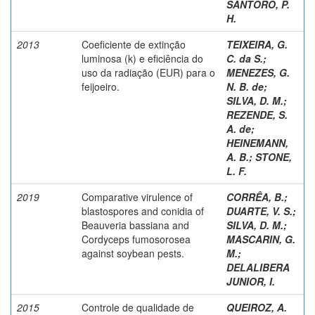
SANTORO, P.
H.
2013
Coeficiente de extinção
TEIXEIRA, G.
luminosa (k) e eficiência do
C. da S.
;
uso da radiação (EUR) para o
MENEZES, G.
feijoeiro.
N. B. de
;
SILVA, D. M.
;
REZENDE, S.
A. de
;
HEINEMANN,
A. B.
;
STONE,
L. F.
2019
Comparative virulence of
CORRÊA, B.
;
blastospores and conidia of
DUARTE, V. S.
;
Beauveria bassiana and
SILVA, D. M.
;
Cordyceps fumosorosea
MASCARIN, G.
against soybean pests.
M.
;
DELALIBERA
JUNIOR, I.
2015
Controle de qualidade de
QUEIROZ, A.