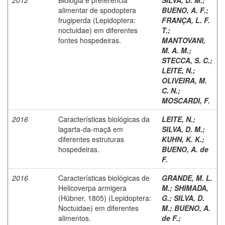
alimentar de spodoptera
BUENO, A. F.
;
frugiperda (Lepidoptera:
FRANÇA, L. F.
noctuidae) em diferentes
T.
;
fontes hospedeiras.
MANTOVANI,
M. A. M.
;
STECCA, S. C.
;
LEITE, N.
;
OLIVEIRA, M.
C. N.
;
MOSCARDI, F.
2016
Características biológicas da
LEITE, N.
;
lagarta-da-maçã em
SILVA, D. M.
;
diferentes estruturas
KUHN, K. K.
;
hospedeiras.
BUENO, A. de
F.
2016
Características biológicas de
GRANDE, M. L.
Helicoverpa armigera
M.
;
SHIMADA,
(Hübner, 1805) (Lepidoptera:
G.
;
SILVA, D.
Noctuidae) em diferentes
M.
;
BUENO, A.
alimentos.
de F.
;