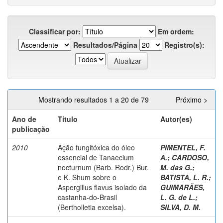
Classificar por:
Em ordem:
Resultados/Página
Registro(s):
Mostrando resultados 1 a 20 de 79
Próximo >
Ano de
Título
Autor(es)
publicação
2010
Ação fungitóxica do óleo
PIMENTEL, F.
essencial de Tanaecium
A.
;
CARDOSO,
nocturnum (Barb. Rodr.) Bur.
M. das G.
;
e K. Shum sobre o
BATISTA, L. R.
;
Aspergillus flavus isolado da
GUIMARÃES,
castanha-do-Brasil
L. G. de L.
;
(Bertholletia excelsa).
SILVA, D. M.