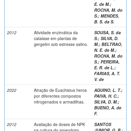
E. de M.
;
ROCHA, M. do
S.
;
MENDES,
B. S. da S.
2012
Atividade enzimática da
SOUSA, S. da
catalase em plantas de
S.
;
SILVA, D.
gergelim sob estresse salino.
M.
;
BELTRAO,
N. E. de M.
;
ROCHA, M. do
S.
;
PEREIRA,
E. R. de L.
;
FARIAS, A. T.
V. de
2022
Atração de Euschistus heros
AQUINO, L. T.
;
por diferentes compostos
PAIVA, H. C.
;
nitrogenados e armadilhas.
SILVA, D. M.
;
BUENO, A. de
F.
2012
Avaliação de doses de NPK
SANTOS
na cultura do amendoim.
JUNIOR, G. B.
;