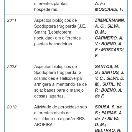
diferentes plantas
A. F.
;
hospedeiras.
MOSCARDI, F.
2011
Aspectos biológicos de
ZIMMERMANN,
Spodoptera frugiperda (J.E.
A. O.
;
SILVA,
Smith) (Lepidoptera:
D. M.
;
noctuidae) em diferentes
CARNEIRO, A.
plantas hospedeiras.
V.
;
BUENO, A.
F.
;
MOSCARDI,
F.
2023
Aspectos biológicos de
SANTOS, M.
Spodoptera frugiperda, S.
S.
;
SANTOS, J.
cosmioides e Helicoverpa
V. C.
;
SILVA, D.
armigera alimentando-se de
M.
;
SUTIL, W.
soja: bases para o manejo
P.
;
BUENO, A.
dessas lagartas.
de F.
2012
Atividade de peroxidase sob
SOUSA, S. da
diferentes níveis de
S.
;
FARIAS, A.
salinidade no algodão BRS
de V.
;
SILVA,
AROEIRA.
D. M.
;
BELTRAO, N.