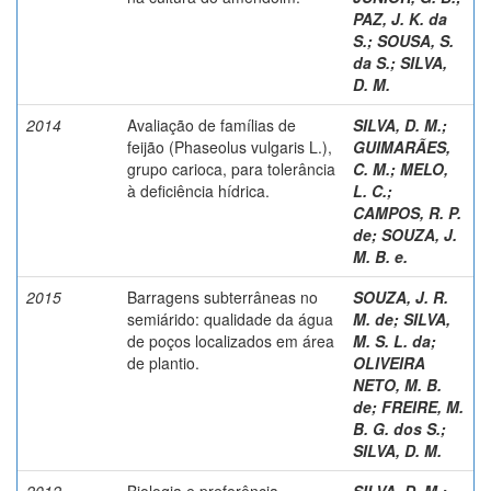
PAZ, J. K. da
S.
;
SOUSA, S.
da S.
;
SILVA,
D. M.
2014
Avaliação de famílias de
SILVA, D. M.
;
feijão (Phaseolus vulgaris L.),
GUIMARÃES,
grupo carioca, para tolerância
C. M.
;
MELO,
à deficiência hídrica.
L. C.
;
CAMPOS, R. P.
de
;
SOUZA, J.
M. B. e.
2015
Barragens subterrâneas no
SOUZA, J. R.
semiárido: qualidade da água
M. de
;
SILVA,
de poços localizados em área
M. S. L. da
;
de plantio.
OLIVEIRA
NETO, M. B.
de
;
FREIRE, M.
B. G. dos S.
;
SILVA, D. M.
2012
Biologia e preferência
SILVA, D. M.
;