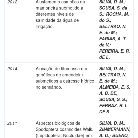
2012
Ajustamento osmótico da
SILVA, D. M.
;
mamoneira submetido a
SOUSA, S. da
diferentes níveis de
S.
;
ROCHA, M.
salinidade da água de
do S.
;
irrigação.
BELTRAO, N.
E. de M.
;
FARIAS, A. T.
de V.
;
PEREIRA, E. R.
dE L.
2014
Alocação de fitomassa em
SILVA, D. M.
;
genótipos de amendoim
BELTRAO, N.
submetidos a estresse hídrico
E. de M.
;
no semiárido.
ALMEIDA, E. S.
A. B. DE
;
SOUSA, S. S.
;
FERRAZ, R. L.
DE S.
2011
Aspectos biológicos de
SILVA, D. M.
;
Spodoptera cosmioides Walk.
ZIMMERMANN,
(Lepidoptera: Noctuidae) em
A. O.
;
BUENO,