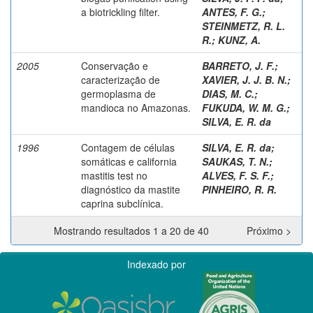
a biotrickling filter.
ANTES, F. G.
;
STEINMETZ, R. L.
R.
;
KUNZ, A.
2005
Conservação e
BARRETO, J. F.
;
caracterização de
XAVIER, J. J. B. N.
;
germoplasma de
DIAS, M. C.
;
mandioca no Amazonas.
FUKUDA, W. M. G.
;
SILVA, E. R. da
1996
Contagem de células
SILVA, E. R. da
;
somáticas e california
SAUKAS, T. N.
;
mastitis test no
ALVES, F. S. F.
;
diagnóstico da mastite
PINHEIRO, R. R.
caprina subclínica.
Mostrando resultados 1 a 20 de 40
Próximo >
Indexado por