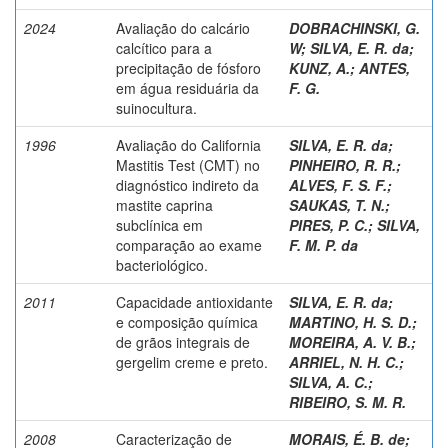
2024
Avaliação do calcário
DOBRACHINSKI, G.
calcítico para a
W
;
SILVA, E. R. da
;
precipitação de fósforo
KUNZ, A.
;
ANTES,
em água residuária da
F. G.
suinocultura.
1996
Avaliação do California
SILVA, E. R. da
;
Mastitis Test (CMT) no
PINHEIRO, R. R.
;
diagnóstico indireto da
ALVES, F. S. F.
;
mastite caprina
SAUKAS, T. N.
;
subclínica em
PIRES, P. C.
;
SILVA,
comparação ao exame
F. M. P. da
bacteriológico.
2011
Capacidade antioxidante
SILVA, E. R. da
;
e composição química
MARTINO, H. S. D.
;
de grãos integrais de
MOREIRA, A. V. B.
;
gergelim creme e preto.
ARRIEL, N. H. C.
;
SILVA, A. C.
;
RIBEIRO, S. M. R.
2008
Caracterização de
MORAIS, É. B. de
;