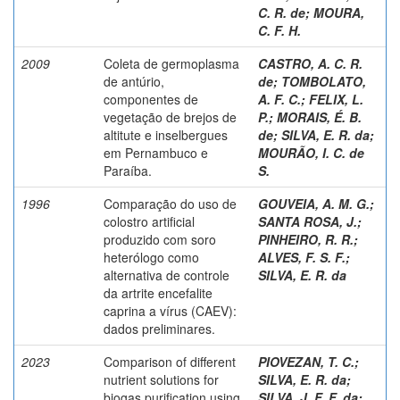
C. R. de
;
MOURA,
C. F. H.
2009
Coleta de germoplasma
CASTRO, A. C. R.
de antúrio,
de
;
TOMBOLATO,
componentes de
A. F. C.
;
FELIX, L.
vegetação de brejos de
P.
;
MORAIS, É. B.
altitute e inselbergues
de
;
SILVA, E. R. da
;
em Pernambuco e
MOURÃO, I. C. de
Paraíba.
S.
1996
Comparação do uso de
GOUVEIA, A. M. G.
;
colostro artificial
SANTA ROSA, J.
;
produzido com soro
PINHEIRO, R. R.
;
heterólogo como
ALVES, F. S. F.
;
alternativa de controle
SILVA, E. R. da
da artrite encefalite
caprina a vírus (CAEV):
dados preliminares.
2023
Comparison of different
PIOVEZAN, T. C.
;
nutrient solutions for
SILVA, E. R. da
;
biogas purification using
SILVA, J. F. F. da
;