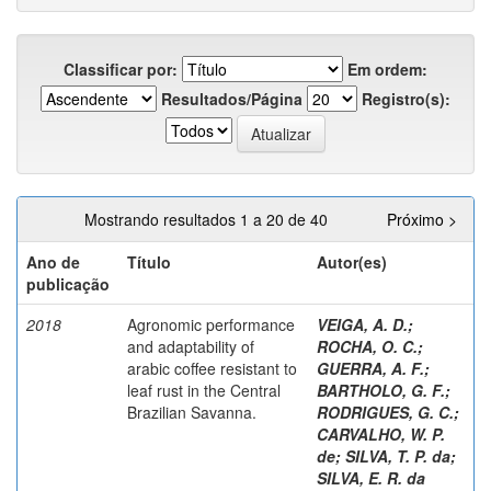
Classificar por:
Em ordem:
Resultados/Página
Registro(s):
Mostrando resultados 1 a 20 de 40
Próximo >
Ano de
Título
Autor(es)
publicação
2018
Agronomic performance
VEIGA, A. D.
;
and adaptability of
ROCHA, O. C.
;
arabic coffee resistant to
GUERRA, A. F.
;
leaf rust in the Central
BARTHOLO, G. F.
;
Brazilian Savanna.
RODRIGUES, G. C.
;
CARVALHO, W. P.
de
;
SILVA, T. P. da
;
SILVA, E. R. da