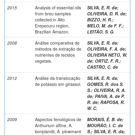
2015
Analysis of essential oils
SILVA, E. R. da
;
from breu samples
OLIVEIRA, D. R. de
;
collected in Alto
BIZZO, H. R.
;
Erepecuru region,
MELO, M. de F. F.
;
Brazilian Amazon.
LEITÃO, S. G.
2008
Análise comparativa de
SILVA, E. R. da
;
métodos de extração de
OLIVEIRA, F. A. de
;
nutrientes de tecidos
OLIVEIRA NETO, W.
vegetais.
de
;
ORTIZ, F. R.
;
CASTRO, C. de
2012
Análise da translocação
SILVA, E. R. da
;
de potássio em girassol.
GOMES, R. dos S.
S.
;
OLIVEIRA, R. A.
de
;
PAIVA, A. de P.
R. de
;
RAPOSA, R.
W. C.
2009
Aspectos fenológicos de
MORAIS, É. B. de
;
Anthurium affine, A.
MOURÃO, I. C. de
bonplandii, A. plowmanii
S.
;
SILVA, E. R. da
;