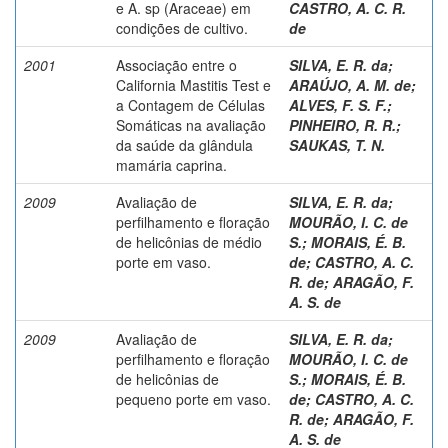
e A. sp (Araceae) em
CASTRO, A. C. R.
condições de cultivo.
de
2001
Associação entre o
SILVA, E. R. da
;
California Mastitis Test e
ARAÚJO, A. M. de
;
a Contagem de Células
ALVES, F. S. F.
;
Somáticas na avaliação
PINHEIRO, R. R.
;
da saúde da glândula
SAUKAS, T. N.
mamária caprina.
2009
Avaliação de
SILVA, E. R. da
;
perfilhamento e floração
MOURÃO, I. C. de
de helicônias de médio
S.
;
MORAIS, É. B.
porte em vaso.
de
;
CASTRO, A. C.
R. de
;
ARAGÃO, F.
A. S. de
2009
Avaliação de
SILVA, E. R. da
;
perfilhamento e floração
MOURÃO, I. C. de
de helicônias de
S.
;
MORAIS, É. B.
pequeno porte em vaso.
de
;
CASTRO, A. C.
R. de
;
ARAGÃO, F.
A. S. de