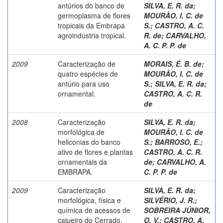
antúrios do banco de
SILVA, E. R. da
;
germoplasma de flores
MOURÃO, I. C. de
tropicais da Embrapa
S.
;
CASTRO, A. C.
agroindústria tropical.
R. de
;
CARVALHO,
A. C. P. P. de
2009
Caracterização de
MORAIS, É. B. de
;
quatro espécies de
MOURÃO, I. C. de
antúrio para uso
S.
;
SILVA, E. R. da
;
ornamental.
CASTRO, A. C. R.
de
2008
Caracterização
SILVA, E. R. da
;
morfológica de
MOURÃO, I. C. de
heliconias do banco
S.
;
BARROSO, E.
;
ativo de flores e plantas
CASTRO, A. C. R.
ornamentais da
de
;
CARVALHO, A.
EMBRAPA.
C. P. P. de
2009
Caracterização
SILVA, E. R. da
;
morfológica, física e
SILVÉRIO, J. R.
;
química de acessos de
SOBREIRA JÚNIOR,
cajueiro do Cerrado.
O. V.
;
CASTRO, A.