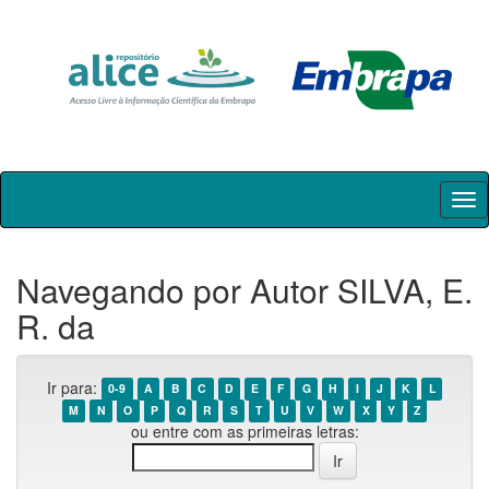
Skip
navigation
Navegando por Autor SILVA, E.
R. da
Ir para:
0-9
A
B
C
D
E
F
G
H
I
J
K
L
M
N
O
P
Q
R
S
T
U
V
W
X
Y
Z
ou entre com as primeiras letras: