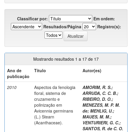
Classificar por:
Em ordem:
Resultados/Página
Registro(s):
Mostrando resultados 1 a 17 de 17
Ano de
Título
Autor(es)
publicação
2010
Aspectos da fenologia
AMORIM, R. S.
;
floral, sistema de
ARRUDA, C. C. B.
;
cruzamento e
RIBEIRO, D. O.
;
polinização em
MENEZES, M. P. M.
Avicennia germinans
de
;
MEHLIG, U.
;
(L.) Stearn
MAUES, M. M.
;
(Acanthaceae).
VENTURIERI, G. C.
;
SANTOS, R. de C. O.