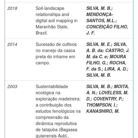
2018
Soil-landscape
SILVA, M. B.
;
relationships and
MENDONÇA-
digital soil mapping in
SANTOS, M.L.
;
Maranhão State,
CONCEIÇÃO FILHO,
Brazil.
J. F.
2014
Sucessão de cultivos
SILVA, M. E.
;
SILVA,
no manejo da casca
A. B. da
;
CASTRO, J.
preta do inhame em
M. da C. e
;
MOURA
campo.
FILHO, G.
;
ROCHA,
F. da S.
;
LIRA, A. D.
;
SILVA, M. B.
2003
Sustentabilidade
SILVA, M. B.
;
MOITA,
ecológica na
A. N.
;
LOVELESS, M.
exploração madeireira:
D.
;
COVENTRY, P.
;
a contribuição dos
THOMPSON, I.
;
estudos fenológicos na
KANASHIRO, M.
compreensão da
dinâmica reprodutiva
de tatajuba (Bagassa
guianensis Aubl.,