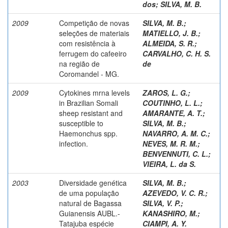
dos
;
SILVA, M. B.
2009
Competição de novas
SILVA, M. B.
;
seleções de materiais
MATIELLO, J. B.
;
com resistência à
ALMEIDA, S. R.
;
ferrugem do cafeeiro
CARVALHO, C. H. S.
na região de
de
Coromandel - MG.
2009
Cytokines mrna levels
ZAROS, L. G.
;
in Brazilian Somali
COUTINHO, L. L.
;
sheep resistant and
AMARANTE, A. T.
;
susceptible to
SILVA, M. B.
;
Haemonchus spp.
NAVARRO, A. M. C.
;
infection.
NEVES, M. R. M.
;
BENVENNUTI, C. L.
;
VIEIRA, L. da S.
2003
Diversidade genética
SILVA, M. B.
;
de uma população
AZEVEDO, V. C. R.
;
natural de Bagassa
SILVA, V. P.
;
Guianensis AUBL.-
KANASHIRO, M.
;
Tatajuba espécie
CIAMPI, A. Y.