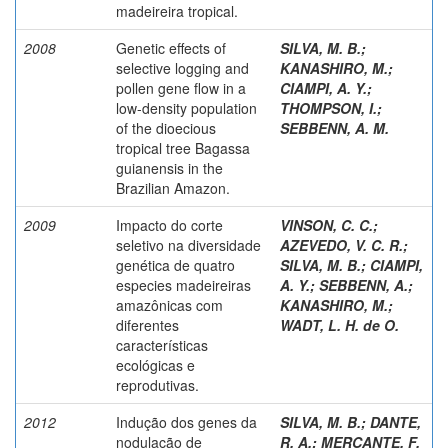
madeireira tropical.
2008
Genetic effects of
SILVA, M. B.
;
selective logging and
KANASHIRO, M.
;
pollen gene flow in a
CIAMPI, A. Y.
;
low-density population
THOMPSON, I.
;
of the dioecious
SEBBENN, A. M.
tropical tree Bagassa
guianensis in the
Brazilian Amazon.
2009
Impacto do corte
VINSON, C. C.
;
seletivo na diversidade
AZEVEDO, V. C. R.
;
genética de quatro
SILVA, M. B.
;
CIAMPI,
especies madeireiras
A. Y.
;
SEBBENN, A.
;
amazônicas com
KANASHIRO, M.
;
diferentes
WADT, L. H. de O.
características
ecológicas e
reprodutivas.
2012
Indução dos genes da
SILVA, M. B.
;
DANTE,
nodulação de
R. A.
;
MERCANTE, F.