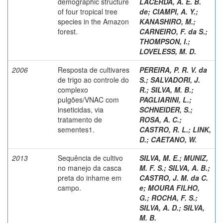
demographic structure
LACERDA, A. E. B.
of four tropical tree
de
;
CIAMPI, A. Y.
;
species in the Amazon
KANASHIRO, M.
;
forest.
CARNEIRO, F. da S.
;
THOMPSON, I.
;
LOVELESS, M. D.
2006
Resposta de cultivares
PEREIRA, P. R. V. da
de trigo ao controle do
S.
;
SALVADORI, J.
complexo
R.
;
SILVA, M. B.
;
pulgões/VNAC com
PAGLIARINI, L.
;
inseticidas, via
SCHNEIDER, S.
;
tratamento de
ROSA, A. C.
;
sementes1.
CASTRO, R. L.
;
LINK,
D.
;
CAETANO, W.
2013
Sequência de cultivo
SILVA, M. E.
;
MUNIZ,
no manejo da casca
M. F. S.
;
SILVA, A. B.
;
preta do inhame em
CASTRO, J. M. da C.
campo.
e
;
MOURA FILHO,
G.
;
ROCHA, F. S.
;
SILVA, A. D.
;
SILVA,
M. B.