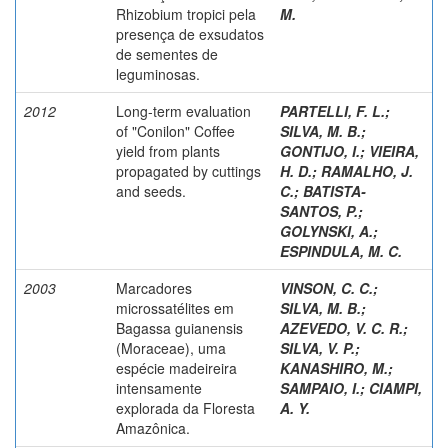
Rhizobium tropici pela
M.
presença de exsudatos
de sementes de
leguminosas.
2012
Long-term evaluation
PARTELLI, F. L.
;
of "Conilon" Coffee
SILVA, M. B.
;
yield from plants
GONTIJO, I.
;
VIEIRA,
propagated by cuttings
H. D.
;
RAMALHO, J.
and seeds.
C.
;
BATISTA-
SANTOS, P.
;
GOLYNSKI, A.
;
ESPINDULA, M. C.
2003
Marcadores
VINSON, C. C.
;
microssatélites em
SILVA, M. B.
;
Bagassa guianensis
AZEVEDO, V. C. R.
;
(Moraceae), uma
SILVA, V. P.
;
espécie madeireira
KANASHIRO, M.
;
intensamente
SAMPAIO, I.
;
CIAMPI,
explorada da Floresta
A. Y.
Amazônica.