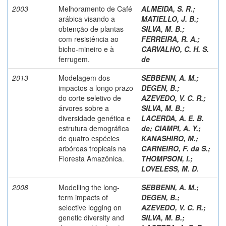
2003
Melhoramento de Café
ALMEIDA, S. R.
;
arábica visando a
MATIELLO, J. B.
;
obtenção de plantas
SILVA, M. B.
;
com resistência ao
FERREIRA, R. A.
;
bicho-mineiro e à
CARVALHO, C. H. S.
ferrugem.
de
2013
Modelagem dos
SEBBENN, A. M.
;
impactos a longo prazo
DEGEN, B.
;
do corte seletivo de
AZEVEDO, V. C. R.
;
árvores sobre a
SILVA, M. B.
;
diversidade genética e
LACERDA, A. E. B.
estrutura demográfica
de
;
CIAMPI, A. Y.
;
de quatro espécies
KANASHIRO, M.
;
arbóreas tropicais na
CARNEIRO, F. da S.
;
Floresta Amazônica.
THOMPSON, I.
;
LOVELESS, M. D.
2008
Modelling the long-
SEBBENN, A. M.
;
term impacts of
DEGEN, B.
;
selective logging on
AZEVEDO, V. C. R.
;
genetic diversity and
SILVA, M. B.
;