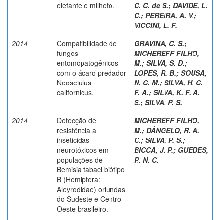
elefante e milheto.
C. C. de S.
;
DAVIDE, L.
C.
;
PEREIRA, A. V.
;
VICCINI, L. F.
2014
Compatibilidade de
GRAVINA, C. S.
;
fungos
MICHEREFF FILHO,
entomopatogênicos
M.
;
SILVA, S. D.
;
com o ácaro predador
LOPES, R. B.
;
SOUSA,
Neoseiulus
N. C. M.
;
SILVA, H. C.
californicus.
F. A.
;
SILVA, K. F. A.
S.
;
SILVA, P. S.
2014
Detecção de
MICHEREFF FILHO,
resistência a
M.
;
DÂNGELO, R. A.
inseticidas
C.
;
SILVA, P. S.
;
neurotóxicos em
BICCA, J. P.
;
GUEDES,
populações de
R. N. C.
Bemisia tabaci biótipo
B (Hemiptera:
Aleyrodidae) oriundas
do Sudeste e Centro-
Oeste brasileiro.