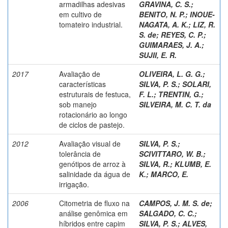
armadilhas adesivas
GRAVINA, C. S.
;
em cultivo de
BENITO, N. P.
;
INOUE-
tomateiro industrial.
NAGATA, A. K.
;
LIZ, R.
S. de
;
REYES, C. P.
;
GUIMARAES, J. A.
;
SUJII, E. R.
2017
Avaliação de
OLIVEIRA, L. G. G.
;
características
SILVA, P. S.
;
SOLARI,
estruturais de festuca,
F. L.
;
TRENTIN, G.
;
sob manejo
SILVEIRA, M. C. T. da
rotacionário ao longo
de ciclos de pastejo.
2012
Avaliação visual de
SILVA, P. S.
;
tolerância de
SCIVITTARO, W. B.
;
genótipos de arroz à
SILVA, R.
;
KLUMB, E.
salinidade da água de
K.
;
MARCO, E.
irrigação.
2006
Citometria de fluxo na
CAMPOS, J. M. S. de
;
análise genômica em
SALGADO, C. C.
;
híbridos entre capim
SILVA, P. S.
;
ALVES,