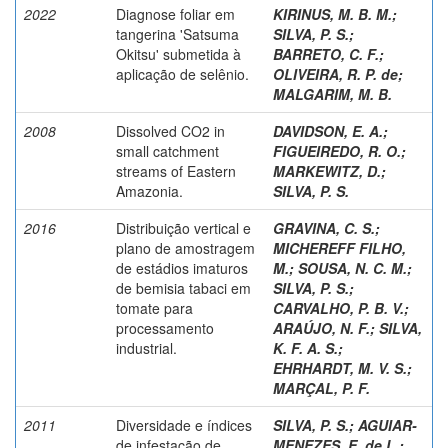
2022
Diagnose foliar em
KIRINUS, M. B. M.
;
tangerina 'Satsuma
SILVA, P. S.
;
Okitsu' submetida à
BARRETO, C. F.
;
aplicação de selênio.
OLIVEIRA, R. P. de
;
MALGARIM, M. B.
2008
Dissolved CO2 in
DAVIDSON, E. A.
;
small catchment
FIGUEIREDO, R. O.
;
streams of Eastern
MARKEWITZ, D.
;
Amazonia.
SILVA, P. S.
2016
Distribuição vertical e
GRAVINA, C. S.
;
plano de amostragem
MICHEREFF FILHO,
de estádios imaturos
M.
;
SOUSA, N. C. M.
;
de bemisia tabaci em
SILVA, P. S.
;
tomate para
CARVALHO, P. B. V.
;
processamento
ARAÚJO, N. F.
;
SILVA,
industrial.
K. F. A. S.
;
EHRHARDT, M. V. S.
;
MARÇAL, P. F.
2011
Diversidade e índices
SILVA, P. S.
;
AGUIAR-
de infestação de
MENEZES, E. de L.
;