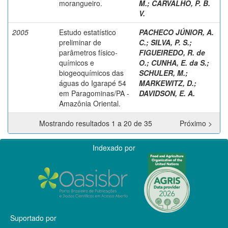
morangueiro.
M.
;
CARVALHO, P. B.
V.
2005
Estudo estatístico
PACHECO JÚNIOR, A.
preliminar de
C.
;
SILVA, P. S.
;
parâmetros físico-
FIGUEIREDO, R. de
químicos e
O.
;
CUNHA, E. da S.
;
biogeoquímicos das
SCHULER, M.
;
águas do Igarapé 54
MARKEWITZ, D.
;
em Paragominas/PA -
DAVIDSON, E. A.
Amazônia Oriental.
Mostrando resultados 1 a 20 de 35
Próximo >
Indexado por
Suportado por