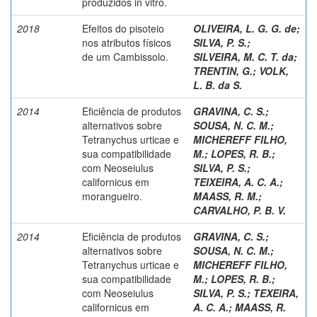
produzidos in vitro.
2018
Efeitos do pisoteio
OLIVEIRA, L. G. G. de
;
nos atributos físicos
SILVA, P. S.
;
de um Cambissolo.
SILVEIRA, M. C. T. da
;
TRENTIN, G.
;
VOLK,
L. B. da S.
2014
Eficiência de produtos
GRAVINA, C. S.
;
alternativos sobre
SOUSA, N. C. M.
;
Tetranychus urticae e
MICHEREFF FILHO,
sua compatibilidade
M.
;
LOPES, R. B.
;
com Neoseiulus
SILVA, P. S.
;
californicus em
TEIXEIRA, A. C. A.
;
morangueiro.
MAASS, R. M.
;
CARVALHO, P. B. V.
2014
Eficiência de produtos
GRAVINA, C. S.
;
alternativos sobre
SOUSA, N. C. M.
;
Tetranychus urticae e
MICHEREFF FILHO,
sua compatibilidade
M.
;
LOPES, R. B.
;
com Neoseiulus
SILVA, P. S.
;
TEXEIRA,
californicus em
A. C. A.
;
MAASS, R.