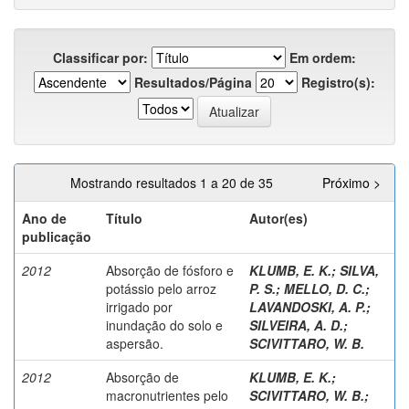
Classificar por:
Em ordem:
Resultados/Página
Registro(s):
Mostrando resultados 1 a 20 de 35
Próximo >
Ano de
Título
Autor(es)
publicação
2012
Absorção de fósforo e
KLUMB, E. K.
;
SILVA,
potássio pelo arroz
P. S.
;
MELLO, D. C.
;
irrigado por
LAVANDOSKI, A. P.
;
inundação do solo e
SILVEIRA, A. D.
;
aspersão.
SCIVITTARO, W. B.
2012
Absorção de
KLUMB, E. K.
;
macronutrientes pelo
SCIVITTARO, W. B.
;