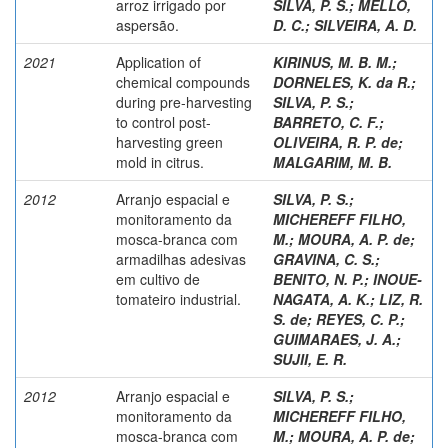
arroz irrigado por
SILVA, P. S.
;
MELLO,
aspersão.
D. C.
;
SILVEIRA, A. D.
2021
Application of
KIRINUS, M. B. M.
;
chemical compounds
DORNELES, K. da R.
;
during pre-harvesting
SILVA, P. S.
;
to control post-
BARRETO, C. F.
;
harvesting green
OLIVEIRA, R. P. de
;
mold in citrus.
MALGARIM, M. B.
2012
Arranjo espacial e
SILVA, P. S.
;
monitoramento da
MICHEREFF FILHO,
mosca-branca com
M.
;
MOURA, A. P. de
;
armadilhas adesivas
GRAVINA, C. S.
;
em cultivo de
BENITO, N. P.
;
INOUE-
tomateiro industrial.
NAGATA, A. K.
;
LIZ, R.
S. de
;
REYES, C. P.
;
GUIMARAES, J. A.
;
SUJII, E. R.
2012
Arranjo espacial e
SILVA, P. S.
;
monitoramento da
MICHEREFF FILHO,
mosca-branca com
M.
;
MOURA, A. P. de
;