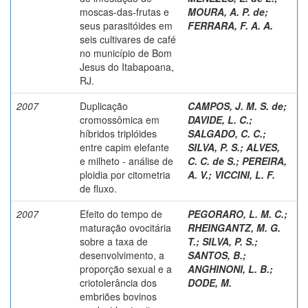
moscas-das-frutas e
MOURA, A. P. de
;
seus parasitóides em
FERRARA, F. A. A.
seis cultivares de café
no município de Bom
Jesus do Itabapoana,
RJ.
2007
Duplicação
CAMPOS, J. M. S. de
;
cromossômica em
DAVIDE, L. C.
;
híbridos triplóides
SALGADO, C. C.
;
entre capim elefante
SILVA, P. S.
;
ALVES,
e milheto - análise de
C. C. de S.
;
PEREIRA,
ploidia por citometria
A. V.
;
VICCINI, L. F.
de fluxo.
2007
Efeito do tempo de
PEGORARO, L. M. C.
;
maturação ovocitária
RHEINGANTZ, M. G.
sobre a taxa de
T.
;
SILVA, P. S.
;
desenvolvimento, a
SANTOS, B.
;
proporção sexual e a
ANGHINONI, L. B.
;
criotolerância dos
DODE, M.
embriões bovinos