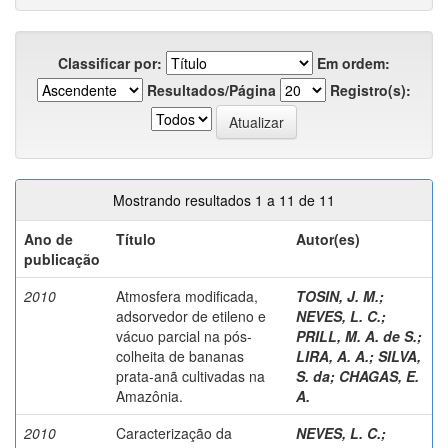
Classificar por:
Em ordem:
Resultados/Página
Registro(s):
Mostrando resultados 1 a 11 de 11
Ano de
Título
Autor(es)
publicação
2010
Atmosfera modificada,
TOSIN, J. M.
;
adsorvedor de etileno e
NEVES, L. C.
;
vácuo parcial na pós-
PRILL, M. A. de S.
;
colheita de bananas
LIRA, A. A.
;
SILVA,
prata-anã cultivadas na
S. da
;
CHAGAS, E.
Amazônia.
A.
2010
Caracterização da
NEVES, L. C.
;