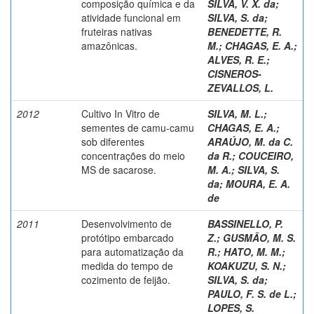
composição química e da
SILVA, V. X. da
;
atividade funcional em
SILVA, S. da
;
fruteiras nativas
BENEDETTE, R.
amazônicas.
M.
;
CHAGAS, E. A.
;
ALVES, R. E.
;
CISNEROS-
ZEVALLOS, L.
2012
Cultivo In Vitro de
SILVA, M. L.
;
sementes de camu-camu
CHAGAS, E. A.
;
sob diferentes
ARAÚJO, M. da C.
concentrações do meio
da R.
;
COUCEIRO,
MS de sacarose.
M. A.
;
SILVA, S.
da
;
MOURA, E. A.
de
2011
Desenvolvimento de
BASSINELLO, P.
protótipo embarcado
Z.
;
GUSMÃO, M. S.
para automatização da
R.
;
HATO, M. M.
;
medida do tempo de
KOAKUZU, S. N.
;
cozimento de feijão.
SILVA, S. da
;
PAULO, F. S. de L.
;
LOPES, S.