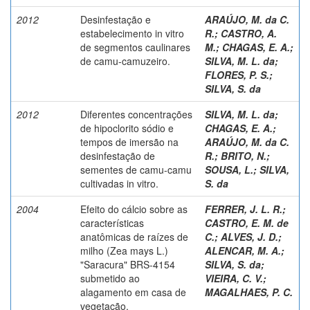
2012
Desinfestação e
ARAÚJO, M. da C.
estabelecimento in vitro
R.
;
CASTRO, A.
de segmentos caulinares
M.
;
CHAGAS, E. A.
;
de camu-camuzeiro.
SILVA, M. L. da
;
FLORES, P. S.
;
SILVA, S. da
2012
Diferentes concentrações
SILVA, M. L. da
;
de hipoclorito sódio e
CHAGAS, E. A.
;
tempos de imersão na
ARAÚJO, M. da C.
desinfestação de
R.
;
BRITO, N.
;
sementes de camu-camu
SOUSA, L.
;
SILVA,
cultivadas in vitro.
S. da
2004
Efeito do cálcio sobre as
FERRER, J. L. R.
;
características
CASTRO, E. M. de
anatômicas de raízes de
C.
;
ALVES, J. D.
;
milho (Zea mays L.)
ALENCAR, M. A.
;
"Saracura" BRS-4154
SILVA, S. da
;
submetido ao
VIEIRA, C. V.
;
alagamento em casa de
MAGALHAES, P. C.
vegetação.