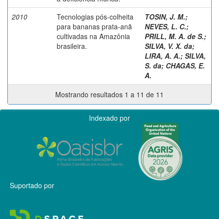
2010
Tecnologias pós-colheita
TOSIN, J. M.
;
para bananas prata-anã
NEVES, L. C.
;
cultivadas na Amazônia
PRILL, M. A. de S.
;
brasileira.
SILVA, V. X. da
;
LIRA, A. A.
;
SILVA,
S. da
;
CHAGAS, E.
A.
Mostrando resultados 1 a 11 de 11
Indexado por
Suportado por