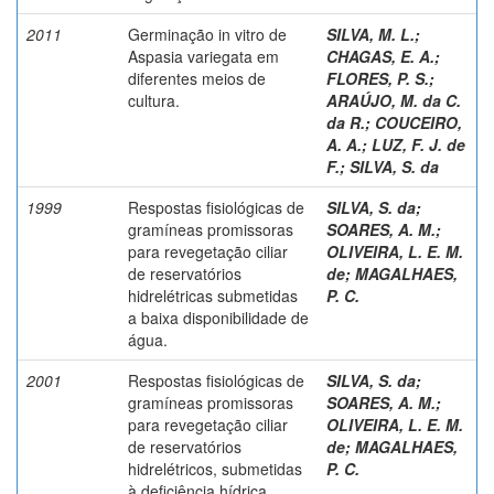
2011
Germinação in vitro de
SILVA, M. L.
;
Aspasia variegata em
CHAGAS, E. A.
;
diferentes meios de
FLORES, P. S.
;
cultura.
ARAÚJO, M. da C.
da R.
;
COUCEIRO,
A. A.
;
LUZ, F. J. de
F.
;
SILVA, S. da
1999
Respostas fisiológicas de
SILVA, S. da
;
gramíneas promissoras
SOARES, A. M.
;
para revegetação ciliar
OLIVEIRA, L. E. M.
de reservatórios
de
;
MAGALHAES,
hidrelétricas submetidas
P. C.
a baixa disponibilidade de
água.
2001
Respostas fisiológicas de
SILVA, S. da
;
gramíneas promissoras
SOARES, A. M.
;
para revegetação ciliar
OLIVEIRA, L. E. M.
de reservatórios
de
;
MAGALHAES,
hidrelétricos, submetidas
P. C.
à deficiência hídrica.