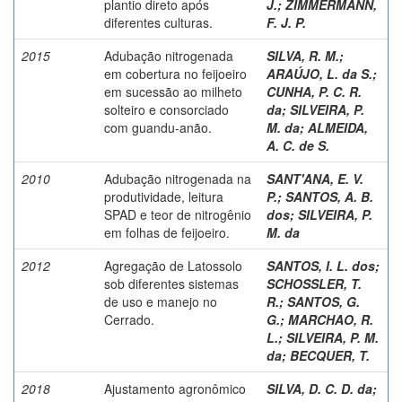
plantio direto após
J.
;
ZIMMERMANN,
diferentes culturas.
F. J. P.
2015
Adubação nitrogenada
SILVA, R. M.
;
em cobertura no feijoeiro
ARAÚJO, L. da S.
;
em sucessão ao milheto
CUNHA, P. C. R.
solteiro e consorciado
da
;
SILVEIRA, P.
com guandu-anão.
M. da
;
ALMEIDA,
A. C. de S.
2010
Adubação nitrogenada na
SANT'ANA, E. V.
produtividade, leitura
P.
;
SANTOS, A. B.
SPAD e teor de nitrogênio
dos
;
SILVEIRA, P.
em folhas de feijoeiro.
M. da
2012
Agregação de Latossolo
SANTOS, I. L. dos
;
sob diferentes sistemas
SCHOSSLER, T.
de uso e manejo no
R.
;
SANTOS, G.
Cerrado.
G.
;
MARCHAO, R.
L.
;
SILVEIRA, P. M.
da
;
BECQUER, T.
2018
Ajustamento agronômico
SILVA, D. C. D. da
;