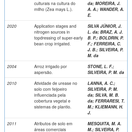
culturais na cultura do
da
;
MOREIRA, J.
milho (Zea mays L.).
A. A.
;
WANDER, A.
E.
2020
Application stages and
SILVA JÚNIOR, J.
nitrogen sources in
L. da
;
BRAZ, A. J.
topdressing of super-early
B. P.
;
BOLDRIN, P.
bean crop irrigated.
F.
;
FERREIRA, C.
J. B.
;
SILVEIRA, P.
M. da
2004
Arroz irrigado por
STONE, L. F.
;
aspersão.
SILVEIRA, P. M. da
2010
Atividade de urease no
LANNA, A. C.
;
solo com feijoeiro
SILVEIRA, P. M.
influenciada pela
da
;
SILVA, M. B.
cobertura vegetal e
da
;
FERRARESI, T.
sistemas de plantio.
M.
;
KLIEMANN, H.
J.
2011
Atributos de solo em
MESQUITA, M. A.
áreas comerciais
M.
;
SILVEIRA, P.