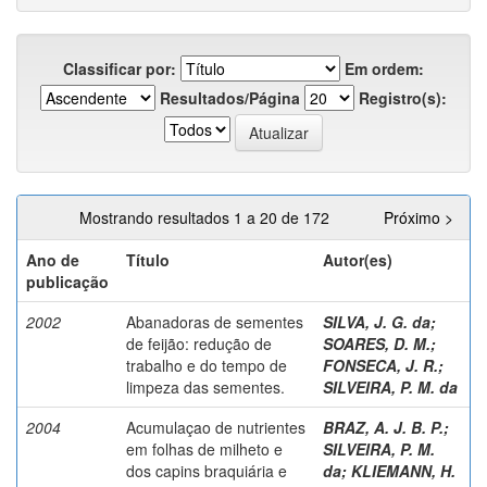
Classificar por:
Em ordem:
Resultados/Página
Registro(s):
Mostrando resultados 1 a 20 de 172
Próximo >
Ano de
Título
Autor(es)
publicação
2002
Abanadoras de sementes
SILVA, J. G. da
;
de feijão: redução de
SOARES, D. M.
;
trabalho e do tempo de
FONSECA, J. R.
;
limpeza das sementes.
SILVEIRA, P. M. da
2004
Acumulaçao de nutrientes
BRAZ, A. J. B. P.
;
em folhas de milheto e
SILVEIRA, P. M.
dos capins braquiária e
da
;
KLIEMANN, H.