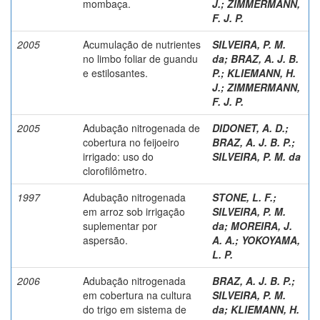
mombaça.
J.
;
ZIMMERMANN,
F. J. P.
2005
Acumulação de nutrientes
SILVEIRA, P. M.
no limbo foliar de guandu
da
;
BRAZ, A. J. B.
e estilosantes.
P.
;
KLIEMANN, H.
J.
;
ZIMMERMANN,
F. J. P.
2005
Adubação nitrogenada de
DIDONET, A. D.
;
cobertura no feijoeiro
BRAZ, A. J. B. P.
;
irrigado: uso do
SILVEIRA, P. M. da
clorofilômetro.
1997
Adubação nitrogenada
STONE, L. F.
;
em arroz sob irrigação
SILVEIRA, P. M.
suplementar por
da
;
MOREIRA, J.
aspersão.
A. A.
;
YOKOYAMA,
L. P.
2006
Adubação nitrogenada
BRAZ, A. J. B. P.
;
em cobertura na cultura
SILVEIRA, P. M.
do trigo em sistema de
da
;
KLIEMANN, H.