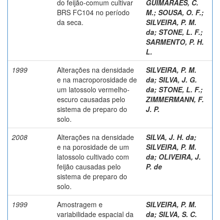
do feijão-comum cultivar
GUIMARAES, C.
BRS FC104 no período
M.
;
SOUSA, O. F.
;
da seca.
SILVEIRA, P. M.
da
;
STONE, L. F.
;
SARMENTO, P. H.
L.
1999
Alterações na densidade
SILVEIRA, P. M.
e na macroporosidade de
da
;
SILVA, J. G.
um latossolo vermelho-
da
;
STONE, L. F.
;
escuro causadas pelo
ZIMMERMANN, F.
sistema de preparo do
J. P.
solo.
2008
Alterações na densidade
SILVA, J. H. da
;
e na porosidade de um
SILVEIRA, P. M.
latossolo cultivado com
da
;
OLIVEIRA, J.
feijão causadas pelo
P. de
sistema de preparo do
solo.
1999
Amostragem e
SILVEIRA, P. M.
variabilidade espacial da
da
;
SILVA, S. C.