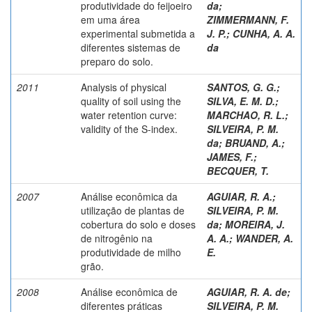
produtividade do feijoeiro
da
;
em uma área
ZIMMERMANN, F.
experimental submetida a
J. P.
;
CUNHA, A. A.
diferentes sistemas de
da
preparo do solo.
2011
Analysis of physical
SANTOS, G. G.
;
quality of soil using the
SILVA, E. M. D.
;
water retention curve:
MARCHAO, R. L.
;
validity of the S-index.
SILVEIRA, P. M.
da
;
BRUAND, A.
;
JAMES, F.
;
BECQUER, T.
2007
Análise econômica da
AGUIAR, R. A.
;
utilização de plantas de
SILVEIRA, P. M.
cobertura do solo e doses
da
;
MOREIRA, J.
de nitrogênio na
A. A.
;
WANDER, A.
produtividade de milho
E.
grão.
2008
Análise econômica de
AGUIAR, R. A. de
;
diferentes práticas
SILVEIRA, P. M.