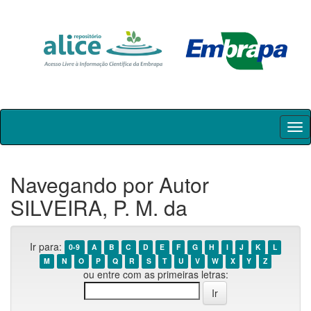
Skip
navigation
Navegando por Autor
SILVEIRA, P. M. da
Ir para:
0-9
A
B
C
D
E
F
G
H
I
J
K
L
M
N
O
P
Q
R
S
T
U
V
W
X
Y
Z
ou entre com as primeiras letras: