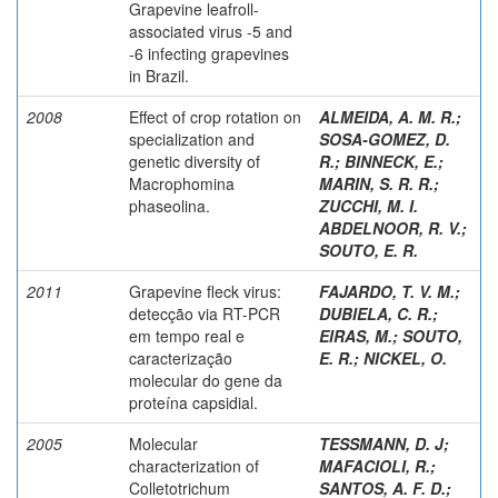
Grapevine leafroll-
associated virus -5 and
-6 infecting grapevines
in Brazil.
2008
Effect of crop rotation on
ALMEIDA, A. M. R.
;
specialization and
SOSA-GOMEZ, D.
genetic diversity of
R.
;
BINNECK, E.
;
Macrophomina
MARIN, S. R. R.
;
phaseolina.
ZUCCHI, M. I.
ABDELNOOR, R. V.
;
SOUTO, E. R.
2011
Grapevine fleck virus:
FAJARDO, T. V. M.
;
detecção via RT-PCR
DUBIELA, C. R.
;
em tempo real e
EIRAS, M.
;
SOUTO,
caracterização
E. R.
;
NICKEL, O.
molecular do gene da
proteína capsidial.
2005
Molecular
TESSMANN, D. J
;
characterization of
MAFACIOLI, R.
;
Colletotrichum
SANTOS, A. F. D.
;