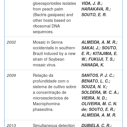
gloeosporioides isolates
VIDA, J. B.
;
from peach palm
HARAKAVA, R.
;
(Bactris gasipaes) and
SOUTO, E. R.
other hosts based on
ribosomal DNA
sequences.
2002
Mosaic in Senna
ALMEIDA, A. M. R.
;
occidentalis in southern
SAKAI, J.
;
SOUTO,
Brazil induced by a new
E. R.
;
KITAJIMA, E.
strain of Soybean
W.
;
FUKUJI, T. S.
;
mosaic virus.
HANADA, K.
2009
Relação da
SANTOS, P. J. C.
;
profundidade com o
BENATO, L. C.
;
sistema de cultivo sobre
SOUZA, N. V.
;
a concentração de
SOLDERA, M. C. A.
;
microesclerócios de
VIEIRA, N. D.
;
Macrophomina
OLIVEIRA, M. C. N.
phaseolina.
de
;
SOUTO, E. R.
;
ALMEIDA, A. M. R.
2013
Simultaneous detection
DUBIELA, C. R.
;