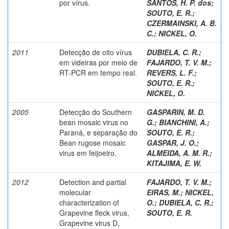
por vírus.
SANTOS, H. P. dos
;
SOUTO, E. R.
;
CZERMAINSKI, A. B.
C.
;
NICKEL, O.
2011
Detecção de oito vírus
DUBIELA, C. R.
;
em videiras por meio de
FAJARDO, T. V. M.
;
RT-PCR em tempo real.
REVERS, L. F.
;
SOUTO, E. R.
;
NICKEL, O.
2005
Detecção do Southern
GASPARIN, M. D.
bean mosaic virus no
G.
;
BIANCHINI, A.
;
Paraná, e separação do
SOUTO, E. R.
;
Bean rugose mosaic
GASPAR, J. O.
;
virus em feijoeiro.
ALMEIDA, A. M. R.
;
KITAJIMA, E. W.
2012
Detection and partial
FAJARDO, T. V. M.
;
molecular
EIRAS, M.
;
NICKEL,
characterization of
O.
;
DUBIELA, C. R.
;
Grapevine fleck virus,
SOUTO, E. R.
Grapevine virus D,