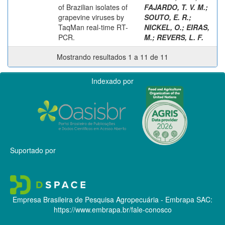
of Brazilian isolates of
FAJARDO, T. V. M.
;
grapevine viruses by
SOUTO, E. R.
;
TaqMan real-time RT-
NICKEL, O.
;
EIRAS,
PCR.
M.
;
REVERS, L. F.
Mostrando resultados 1 a 11 de 11
Indexado por
Suportado por
Empresa Brasileira de Pesquisa Agropecuária - Embrapa
SAC:
https://www.embrapa.br/fale-conosco