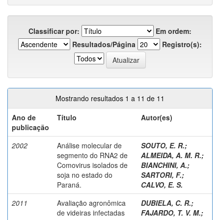
Classificar por:
Em ordem:
Resultados/Página
Registro(s):
Mostrando resultados 1 a 11 de 11
Ano de
Título
Autor(es)
publicação
2002
Análise molecular de
SOUTO, E. R.
;
segmento do RNA2 de
ALMEIDA, A. M. R.
;
Comovirus isolados de
BIANCHINI, A.
;
soja no estado do
SARTORI, F.
;
Paraná.
CALVO, E. S.
2011
Avaliação agronômica
DUBIELA, C. R.
;
de videiras infectadas
FAJARDO, T. V. M.
;