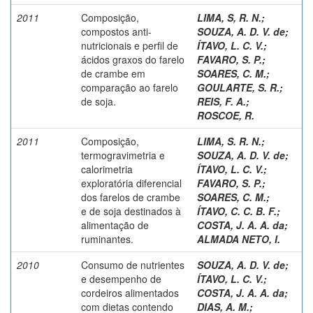
2011
Composição,
LIMA, S, R. N.
;
compostos anti-
SOUZA, A. D. V. de
;
nutricionais e perfil de
ÍTAVO, L. C. V.
;
ácidos graxos do farelo
FAVARO, S. P.
;
de crambe em
SOARES, C. M.
;
comparação ao farelo
GOULARTE, S. R.
;
de soja.
REIS, F. A.
;
ROSCOE, R.
2011
Composição,
LIMA, S. R. N.
;
termogravimetria e
SOUZA, A. D. V. de
;
calorimetria
ÍTAVO, L. C. V.
;
exploratória diferencial
FAVARO, S. P.
;
dos farelos de crambe
SOARES, C. M.
;
e de soja destinados à
ÍTAVO, C. C. B. F.
;
alimentação de
COSTA, J. A. A. da
;
ruminantes.
ALMADA NETO, I.
2010
Consumo de nutrientes
SOUZA, A. D. V. de
;
e desempenho de
ÍTAVO, L. C. V.
;
cordeiros alimentados
COSTA, J. A. A. da
;
com dietas contendo
DIAS, A. M.
;