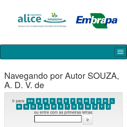
Skip
navigation
Navegando por Autor SOUZA,
A. D. V. de
Ir para:
0-9
A
B
C
D
E
F
G
H
I
J
K
L
M
N
O
P
Q
R
S
T
U
V
W
X
Y
Z
ou entre com as primeiras letras: