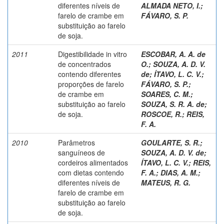
diferentes níveis de
ALMADA NETO, I.
;
farelo de crambe em
FÁVARO, S. P.
substituição ao farelo
de soja.
2011
Digestibilidade in vitro
ESCOBAR, A. A. de
de concentrados
O.
;
SOUZA, A. D. V.
contendo diferentes
de
;
ÍTAVO, L. C. V.
;
proporções de farelo
FÁVARO, S. P.
;
de crambe em
SOARES, C. M.
;
substituição ao farelo
SOUZA, S. R. A. de
;
de soja.
ROSCOE, R.
;
REIS,
F. A.
2010
Parâmetros
GOULARTE, S. R.
;
sanguíneos de
SOUZA, A. D. V. de
;
cordeiros alimentados
ÍTAVO, L. C. V.
;
REIS,
com dietas contendo
F. A.
;
DIAS, A. M.
;
diferentes níveis de
MATEUS, R. G.
farelo de crambe em
substituição ao farelo
de soja.