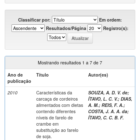
Classificar por:
Em ordem:
Resultados/Página
Registro(s):
Mostrando resultados 1 a 7 de 7
Ano de
Título
Autor(es)
publicação
2010
Características da
SOUZA, A. D. V. de
;
carcaça de cordeiros
ÍTAVO, L. C. V.
;
DIAS,
alimentados com dietas
A. M.
;
REIS, F. A.
;
contendo diferentes
COSTA, J. A. A. da
;
níveis de farelo de
ÍTAVO, C. C. B. F.
crambe em
substituição ao farelo
de soja.