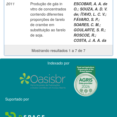
2011
Produção de gás in
ESCOBAR, A. A. de
vitro de concentrados
O.
;
SOUZA, A. D. V.
contendo diferentes
de
;
ÍTAVO, L. C. V.
;
proporções de farelo
FÁVARO, S. P.
;
de crambe em
SOARES, C. M.
;
substituição ao farelo
GOULARTE, S. R.
;
de soja.
ROSCOE, R.
;
COSTA, J. A. A. da
Mostrando resultados 1 a 7 de 7
Indexado por
Suportado por