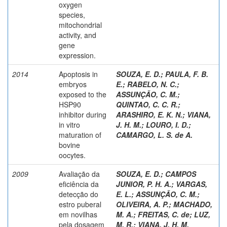
oxygen
species,
mitochondrial
activity, and
gene
expression.
2014
Apoptosis in
SOUZA, E. D.
;
PAULA, F. B.
embryos
E.
;
RABELO, N. C.
;
exposed to the
ASSUNÇÃO, C. M.
;
HSP90
QUINTAO, C. C. R.
;
inhibitor during
ARASHIRO, E. K. N.
;
VIANA,
in vitro
J. H. M.
;
LOURO, I. D.
;
maturation of
CAMARGO, L. S. de A.
bovine
oocytes.
2009
Avaliação da
SOUZA, E. D.
;
CAMPOS
eficiência da
JUNIOR, P. H. A.
;
VARGAS,
detecção do
E. L.
;
ASSUNÇÃO, C. M.
;
estro puberal
OLIVEIRA, A. P.
;
MACHADO,
em novilhas
M. A.
;
FREITAS, C. de
;
LUZ,
pela dosagem
M. R.
;
VIANA, J. H. M.