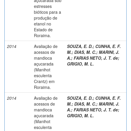
açucarada sob
estresses
bióticos para a
produção de
etanol no
Estado de
Roraima.
2014
Avaliação de
SOUZA, E. D.
;
CUNHA, E. F.
acessos de
M.
;
DIAS, M. C.
;
MARINI, J.
mandioca
A.
;
FARIAS NETO, J. T. de
;
açucarada
GRIGIO, M. L.
(Manihot
esculenta
Crantz) em
Roraima.
2014
Avaliação de
SOUZA, E. D.
;
CUNHA, E. F.
acessos de
M.
;
DIAS, M. C.
;
MARINI, J.
mandioca
A.
;
FARIAS NETO, J. T. de
;
açucarada
GRIGIO, M. L.
(Manihot
esculenta