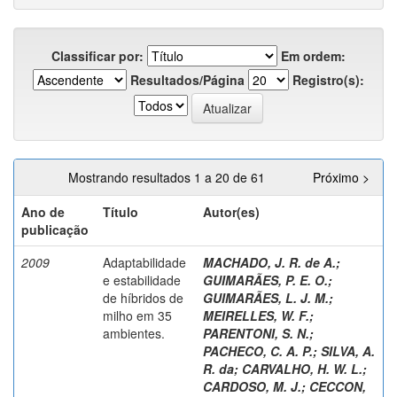
Classificar por:
Em ordem:
Resultados/Página
Registro(s):
Mostrando resultados 1 a 20 de 61
Próximo >
Ano de
Título
Autor(es)
publicação
2009
Adaptabilidade
MACHADO, J. R. de A.
;
e estabilidade
GUIMARÃES, P. E. O.
;
de híbridos de
GUIMARÃES, L. J. M.
;
milho em 35
MEIRELLES, W. F.
;
ambientes.
PARENTONI, S. N.
;
PACHECO, C. A. P.
;
SILVA, A.
R. da
;
CARVALHO, H. W. L.
;
CARDOSO, M. J.
;
CECCON,