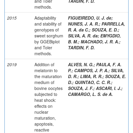
and Toler
TARDIN, F. D.
methods.
2015
Adaptability
FIGUEIREDO, U. J. de
;
and stability of
NUNES, J. A. R.
;
PARRELLA,
genotypes of
R. A. da C.
;
SOUZA, E. D.
;
sweet sorghum
SILVA, A. R. da
;
EMYGDIO,
by GGEBiplot
B. M.
;
MACHADO, J. R. A.
;
and Toler
TARDIN, F. D.
methods.
2019
Addition of
ALVES, N. G.
;
PAULA, F. A.
melatonin to
P.
;
CAMPOS, J. P. A.
;
SILVA,
the maturation
D. R.
;
LIMA, R. R.
;
SOUZA, E.
medium of
D.
;
QUINTAO, C. C. R.
;
bovine oocytes
SOUZA, J. F.
;
ASCARI, I. J.
;
subjected to
CAMARGO, L. S. de A.
heat shock:
effects on
nuclear
maturation,
apoptosis,
reactive