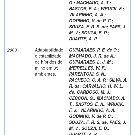
G.
;
MACHADO, A. T.
;
BASTOS, E. A.
;
WRUCK, F.
;
VILARINHO, A. A.
;
GODINHO, V. de P. C.
;
SOUZA, F. R. S. de
;
PAES, J.
M. V.
;
SOUZA, E. D.
;
DUARTE, A. P.
2009
Adaptabilidade
GUIMARAES, P. E. de O.
;
e estabilidade
MACHADO, J. R. de A.
;
de híbridos de
GUIMARAES, L. J. M.
;
milho em 35
MEIRELLES, W. F.
;
ambientes.
PARENTONI, S. N.
;
PACHECO, C. A. P.
;
SILVA, A.
R. da
;
CARVALHO, H. W. L.
de
;
CARDOSO, M. J.
;
CECCON, G.
;
MACHADO, A.
T.
;
BASTOS, E. A.
;
WRUCK,
F. J.
;
VILARINHO, A. A.
;
GODINHO, V. de P. C.
;
SOUZA, F. R. S. de
;
PAES, J.
M. V.
;
SOUZA, E. D.
;
DUARTE, A. P.