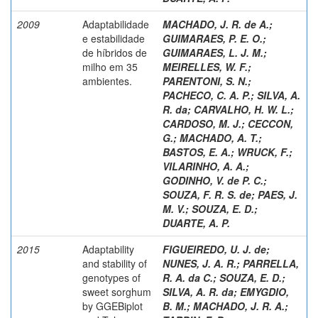
2009
Adaptabilidade
MACHADO, J. R. de A.
;
e estabilidade
GUIMARAES, P. E. O.
;
de híbridos de
GUIMARAES, L. J. M.
;
milho em 35
MEIRELLES, W. F.
;
ambientes.
PARENTONI, S. N.
;
PACHECO, C. A. P.
;
SILVA, A.
R. da
;
CARVALHO, H. W. L.
;
CARDOSO, M. J.
;
CECCON,
G.
;
MACHADO, A. T.
;
BASTOS, E. A.
;
WRUCK, F.
;
VILARINHO, A. A.
;
GODINHO, V. de P. C.
;
SOUZA, F. R. S. de
;
PAES, J.
M. V.
;
SOUZA, E. D.
;
DUARTE, A. P.
2015
Adaptability
FIGUEIREDO, U. J. de
;
and stability of
NUNES, J. A. R.
;
PARRELLA,
genotypes of
R. A. da C.
;
SOUZA, E. D.
;
sweet sorghum
SILVA, A. R. da
;
EMYGDIO,
by GGEBiplot
B. M.
;
MACHADO, J. R. A.
;