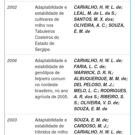
2002
Adaptabilidade e
CARVALHO, H. W. L. de
;
estabilidade de
LEAL, M. de L. da S.
;
cultivares de
SANTOS, M. X. dos
;
milho nos
OLIVEIRA, A. C.
;
SOUZA,
Tabuleiros
E. M. de
Costeiros do
Estado de
Sergipe.
2006
Adaptabilidade e
CARVALHO, H. W. L. de
;
estabilidade de
FARIA, L. C. de
;
genótipos de
WARWICK, D. R. N.
;
feijoeiro comum
ALBUQUERQUE, M. M. de
;
no nordeste
DEL PELOSO, M. J.
;
brasileiro, no ano
MELO, L. C.
;
RODRIGUES,
agrícola de 2005.
A. R. dos S.
;
RIBEIRO, S.
S.
;
OLIVEIRA, V. D. de
;
SOUZA, E. M. de
2003
Adaptabilidade e
SOUZA, E. M. de
;
estabilidade de
CARDOSO, M. J.
;
híbridos de milho
CARVALHO, H. W. L. de
;