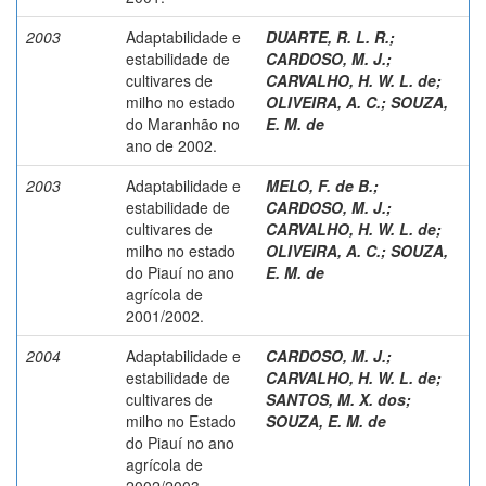
2003
Adaptabilidade e
DUARTE, R. L. R.
;
estabilidade de
CARDOSO, M. J.
;
cultivares de
CARVALHO, H. W. L. de
;
milho no estado
OLIVEIRA, A. C.
;
SOUZA,
do Maranhão no
E. M. de
ano de 2002.
2003
Adaptabilidade e
MELO, F. de B.
;
estabilidade de
CARDOSO, M. J.
;
cultivares de
CARVALHO, H. W. L. de
;
milho no estado
OLIVEIRA, A. C.
;
SOUZA,
do Piauí no ano
E. M. de
agrícola de
2001/2002.
2004
Adaptabilidade e
CARDOSO, M. J.
;
estabilidade de
CARVALHO, H. W. L. de
;
cultivares de
SANTOS, M. X. dos
;
milho no Estado
SOUZA, E. M. de
do Piauí no ano
agrícola de
2002/2003.