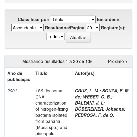
Classificar por:
Em ordem:
Resultados/Página
Registro(s):
Mostrando resultados 1 a 20 de 136
Próximo >
Ano de
Título
Autor(es)
publicação
2001
16S ribosomal
CRUZ, L. M.
;
SOUZA, E. M.
DNA
de
;
WEBER, O. B.
;
characterization
BALDANI, J. I.
;
of nitrogen-fixing
DÖBEREINER, Johanna
;
bacteria isolated
PEDROSA, F. de O.
from banana
(Musa spp.) and
pineapple