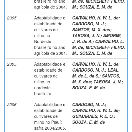
brasileiro no ano
M. de
;
MICHEREFF FILHO,
agrícola de 2004.
M.
;
SOUZA, E. M. de
2005
Adaptabilidade e
CARVALHO, H. W. L. de
;
estabilidade de
CARDOSO, M. J.
;
cultivares de
SANTOS, M. X. dos
;
milho no
TABOSA, J. N.
;
AMORIM,
Nordeste
J. R. de A.
;
CARVALHO, L.
brasileiro no ano
M. de
;
MICHEREFF FILHO,
agrícola de 2004.
M.
;
SOUZA, E. M. de
2005
Adaptabilidade e
CARVALHO, H. W. L. de
;
estabilidade de
CARDOSO, M. J.
;
LEAL,
cultivares de
M. de L. da S.
;
SANTOS,
milho no
M. X. dos
;
TABOSA, J. N.
;
nordeste
SOUZA, E. M. de
brasileiro.
2006
Adaptabilidade e
CARDOSO, M. J.
;
estabilidade de
CARVALHO, H. W. L. de
;
cultivares de
GUIMARAES, P. E. O.
;
milho no Piauí:
SOUZA, E. M. de
safra 2004/2005.