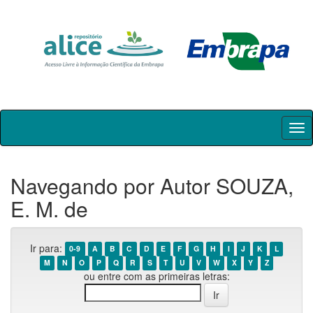
Skip
navigation
Navegando por Autor SOUZA,
E. M. de
Ir para:
0-9
A
B
C
D
E
F
G
H
I
J
K
L
M
N
O
P
Q
R
S
T
U
V
W
X
Y
Z
ou entre com as primeiras letras: