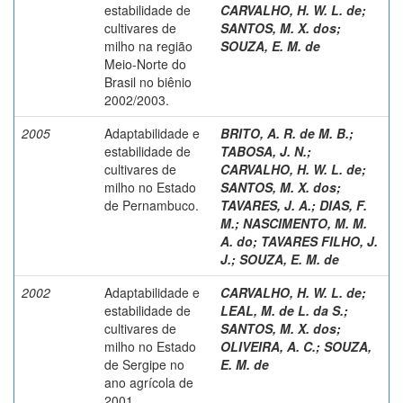
estabilidade de
CARVALHO, H. W. L. de
;
cultivares de
SANTOS, M. X. dos
;
milho na região
SOUZA, E. M. de
Meio-Norte do
Brasil no biênio
2002/2003.
2005
Adaptabilidade e
BRITO, A. R. de M. B.
;
estabilidade de
TABOSA, J. N.
;
cultivares de
CARVALHO, H. W. L. de
;
milho no Estado
SANTOS, M. X. dos
;
de Pernambuco.
TAVARES, J. A.
;
DIAS, F.
M.
;
NASCIMENTO, M. M.
A. do
;
TAVARES FILHO, J.
J.
;
SOUZA, E. M. de
2002
Adaptabilidade e
CARVALHO, H. W. L. de
;
estabilidade de
LEAL, M. de L. da S.
;
cultivares de
SANTOS, M. X. dos
;
milho no Estado
OLIVEIRA, A. C.
;
SOUZA,
de Sergipe no
E. M. de
ano agrícola de
2001.