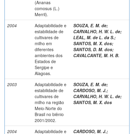
(Ananas
comosus (L.)
Merril).
2004
Adaptabilidade e
SOUZA, E. M. de
;
estabilidade de
CARVALHO, H. W. L. de
;
cultivares de
LEAL, M. de L. da S.
;
milho em
SANTOS, M. X. dos
;
diferentes
SANTOS, D. M. dos
;
ambientes dos
CAVALCANTE, M. H. B.
Estados de
Sergipe e
Alagoas.
2003
Adaptabilidade e
SOUZA, E. M. de
;
estabilidade de
CARDOSO, M. J.
;
cultivares de
CARVALHO, H. W. L. de
;
milho na região
SANTOS, M. X. dos
Meio-Norte do
Brasil no biênio
2001/2002.
2004
Adaptabilidade e
CARDOSO, M. J.
;