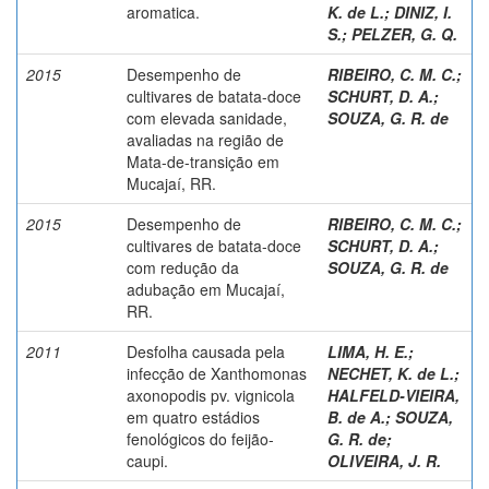
aromatica.
K. de L.
;
DINIZ, I.
S.
;
PELZER, G. Q.
2015
Desempenho de
RIBEIRO, C. M. C.
;
cultivares de batata-doce
SCHURT, D. A.
;
com elevada sanidade,
SOUZA, G. R. de
avaliadas na região de
Mata-de-transição em
Mucajaí, RR.
2015
Desempenho de
RIBEIRO, C. M. C.
;
cultivares de batata-doce
SCHURT, D. A.
;
com redução da
SOUZA, G. R. de
adubação em Mucajaí,
RR.
2011
Desfolha causada pela
LIMA, H. E.
;
infecção de Xanthomonas
NECHET, K. de L.
;
axonopodis pv. vignicola
HALFELD-VIEIRA,
em quatro estádios
B. de A.
;
SOUZA,
fenológicos do feijão-
G. R. de
;
caupi.
OLIVEIRA, J. R.