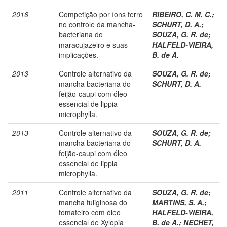
2016
Competição por íons ferro
RIBEIRO, C. M. C.
;
no controle da mancha-
SCHURT, D. A.
;
bacteriana do
SOUZA, G. R. de
;
maracujazeiro e suas
HALFELD-VIEIRA,
implicações.
B. de A.
2013
Controle alternativo da
SOUZA, G. R. de
;
mancha bacteriana do
SCHURT, D. A.
feijão-caupi com óleo
essencial de lippia
microphylla.
2013
Controle alternativo da
SOUZA, G. R. de
;
mancha bacteriana do
SCHURT, D. A.
feijão-caupi com óleo
essencial de lippia
microphylla.
2011
Controle alternativo da
SOUZA, G. R. de
;
mancha fuliginosa do
MARTINS, S. A.
;
tomateiro com óleo
HALFELD-VIEIRA,
essencial de Xylopia
B. de A.
;
NECHET,