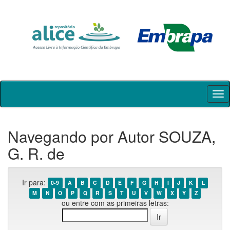
Skip
navigation
Navegando por Autor SOUZA,
G. R. de
Ir para:
0-9
A
B
C
D
E
F
G
H
I
J
K
L
M
N
O
P
Q
R
S
T
U
V
W
X
Y
Z
ou entre com as primeiras letras: