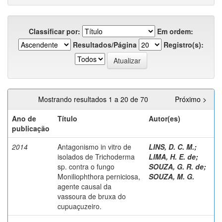
Classificar por:
Em ordem:
Resultados/Página
Registro(s):
Mostrando resultados 1 a 20 de 70
Próximo >
Ano de
Título
Autor(es)
publicação
2014
Antagonismo in vitro de
LINS, D. C. M.
;
isolados de Trichoderma
LIMA, H. E. de
;
sp. contra o fungo
SOUZA, G. R. de
;
Moniliophthora perniciosa,
SOUZA, M. G.
agente causal da
vassoura de bruxa do
cupuaçuzeiro.