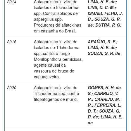
2014
Antagonismo in vitro de
LIMA, H. E. de
;
isolados de trichoderma
LINS, D. C. M.
;
spp. Contra isolados de
ISMAEL FILHO, J.
aspergillus spp.
B.
;
SOUZA, G. R.
Produtores de aflatoxinas
de
;
DUTRA, P. G.
em castanha do Brasil.
2016
Antagonismo in vitro de
ARAÚJO, R. F.
;
isolados de Trichoderma
LIMA, H. E. de
;
spp. contra o fungo
SOUZA, G. R. de
Moniliophthora perniciosa,
agente causal da
vassoura de bruxa do
cupuaçuzeiro.
2020
Antagonismo in vitro de
GOMES, H. H. da
Trichoderma spp. contra
S.
;
CARRIJO, V.
fitopatógenos de murici.
R.
;
CARRIJO, M.
R.
;
FERREIRA, L.
D. T.
;
SOUZA, G.
R. de
;
LIMA, H. E.
de