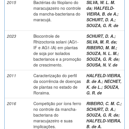
2015
Bactérias do filoplano do
SILVA, W. L. M.
maracujazeiro no controle
da
;
HALFELD-
da mancha-bacteriana do
VIEIRA, B. de A.
;
maracujá.
SCHURT, D. A.
;
SOUZA, G. R. de
2023
Biocontrole de
SCHURT, D. A.
;
Rhizoctonia solani (AG1-
SILVA, M. R. da
;
IF e AG1-IA) em plantas
RIBEIRO, M. M.
;
de soja por isolados
SOUZA, N. L. M.
;
bacterianos e a promoção
SOUZA, G. R. de
;
de crescimento.
SOUSA, N. V. de
2011
Caracterização do perfil
HALFELD-VIEIRA,
da ocorrência de doenças
B. de A.
;
NECHET,
de plantas no estado de
K. de L.
;
SOUZA,
Roraima.
G. R. de
2016
Competição por íons ferro
RIBEIRO, C. M. C.
;
no controle da mancha-
SCHURT, D. A.
;
bacteriana do
SOUZA, G. R. de
;
maracujazeiro e suas
HALFELD-VIEIRA,
implicações.
B. de A.