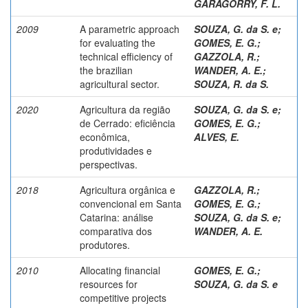
GARAGORRY, F. L.
2009
A parametric approach
SOUZA, G. da S. e
;
for evaluating the
GOMES, E. G.
;
technical efficiency of
GAZZOLA, R.
;
the brazilian
WANDER, A. E.
;
agricultural sector.
SOUZA, R. da S.
2020
Agricultura da região
SOUZA, G. da S. e
;
de Cerrado: eficiência
GOMES, E. G.
;
econômica,
ALVES, E.
produtividades e
perspectivas.
2018
Agricultura orgânica e
GAZZOLA, R.
;
convencional em Santa
GOMES, E. G.
;
Catarina: análise
SOUZA, G. da S. e
;
comparativa dos
WANDER, A. E.
produtores.
2010
Allocating financial
GOMES, E. G.
;
resources for
SOUZA, G. da S. e
competitive projects