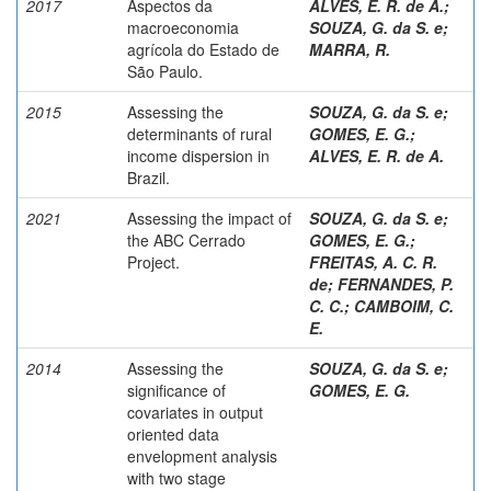
2017
Aspectos da
ALVES, E. R. de A.
;
macroeconomia
SOUZA, G. da S. e
;
agrícola do Estado de
MARRA, R.
São Paulo.
2015
Assessing the
SOUZA, G. da S. e
;
determinants of rural
GOMES, E. G.
;
income dispersion in
ALVES, E. R. de A.
Brazil.
2021
Assessing the impact of
SOUZA, G. da S. e
;
the ABC Cerrado
GOMES, E. G.
;
Project.
FREITAS, A. C. R.
de
;
FERNANDES, P.
C. C.
;
CAMBOIM, C.
E.
2014
Assessing the
SOUZA, G. da S. e
;
significance of
GOMES, E. G.
covariates in output
oriented data
envelopment analysis
with two stage