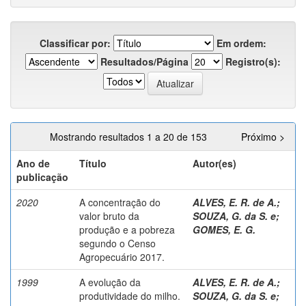
Classificar por:
Em ordem:
Resultados/Página
Registro(s):
Mostrando resultados 1 a 20 de 153
Próximo >
Ano de
Título
Autor(es)
publicação
2020
A concentração do
ALVES, E. R. de A.
;
valor bruto da
SOUZA, G. da S. e
;
produção e a pobreza
GOMES, E. G.
segundo o Censo
Agropecuário 2017.
1999
A evolução da
ALVES, E. R. de A.
;
produtividade do milho.
SOUZA, G. da S. e
;