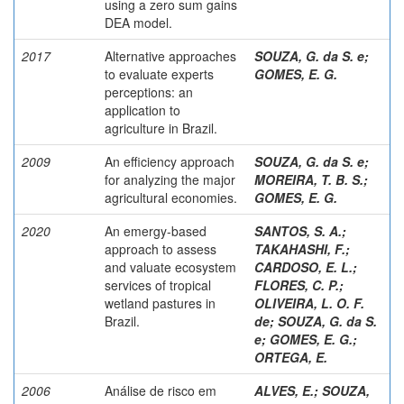
using a zero sum gains
DEA model.
2017
Alternative approaches
SOUZA, G. da S. e
;
to evaluate experts
GOMES, E. G.
perceptions: an
application to
agriculture in Brazil.
2009
An efficiency approach
SOUZA, G. da S. e
;
for analyzing the major
MOREIRA, T. B. S.
;
agricultural economies.
GOMES, E. G.
2020
An emergy-based
SANTOS, S. A.
;
approach to assess
TAKAHASHI, F.
;
and valuate ecosystem
CARDOSO, E. L.
;
services of tropical
FLORES, C. P.
;
wetland pastures in
OLIVEIRA, L. O. F.
Brazil.
de
;
SOUZA, G. da S.
e
;
GOMES, E. G.
;
ORTEGA, E.
2006
Análise de risco em
ALVES, E.
;
SOUZA,