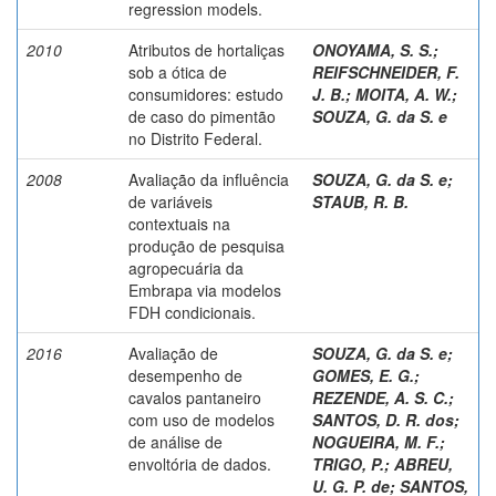
regression models.
2010
Atributos de hortaliças
ONOYAMA, S. S.
;
sob a ótica de
REIFSCHNEIDER, F.
consumidores: estudo
J. B.
;
MOITA, A. W.
;
de caso do pimentão
SOUZA, G. da S. e
no Distrito Federal.
2008
Avaliação da influência
SOUZA, G. da S. e
;
de variáveis
STAUB, R. B.
contextuais na
produção de pesquisa
agropecuária da
Embrapa via modelos
FDH condicionais.
2016
Avaliação de
SOUZA, G. da S. e
;
desempenho de
GOMES, E. G.
;
cavalos pantaneiro
REZENDE, A. S. C.
;
com uso de modelos
SANTOS, D. R. dos
;
de análise de
NOGUEIRA, M. F.
;
envoltória de dados.
TRIGO, P.
;
ABREU,
U. G. P. de
;
SANTOS,