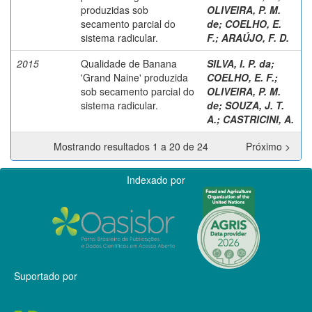
produzidas sob
OLIVEIRA, P. M.
secamento parcial do
de
;
COELHO, E.
sistema radicular.
F.
;
ARAÚJO, F. D.
2015
Qualidade de Banana
SILVA, I. P. da
;
'Grand Naine' produzida
COELHO, E. F.
;
sob secamento parcial do
OLIVEIRA, P. M.
sistema radicular.
de
;
SOUZA, J. T.
A.
;
CASTRICINI, A.
Mostrando resultados 1 a 20 de 24
Próximo >
Indexado por
Suportado por