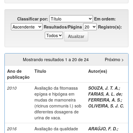
Classificar por:
Em ordem:
Resultados/Página
Registro(s):
Mostrando resultados 1 a 20 de 24
Próximo >
Ano de
Título
Autor(es)
publicação
2010
Avaliação da fitomassa
SOUZA, J. T. A.
;
epígea e hipógea em
FARIAS, A. L. de
;
mudas de mamoneira
FERREIRA, A. S.
;
(ricinus communis l.) sob
OLIVEIRA, S. J. C.
diferentes dosagens de
urina de vaca.
2016
Avaliação da qualidade
ARAÚJO, F. D.
;