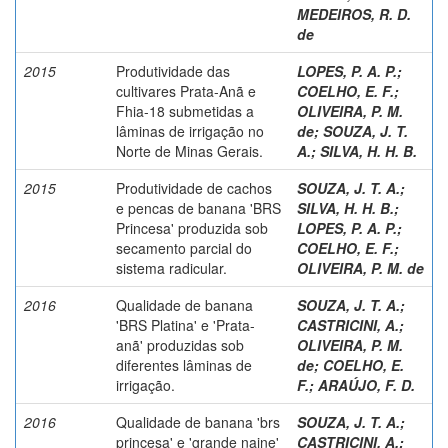
MEDEIROS, R. D.
de
2015
Produtividade das
LOPES, P. A. P.
;
cultivares Prata-Anã e
COELHO, E. F.
;
Fhia-18 submetidas a
OLIVEIRA, P. M.
lâminas de irrigação no
de
;
SOUZA, J. T.
Norte de Minas Gerais.
A.
;
SILVA, H. H. B.
2015
Produtividade de cachos
SOUZA, J. T. A.
;
e pencas de banana 'BRS
SILVA, H. H. B.
;
Princesa' produzida sob
LOPES, P. A. P.
;
secamento parcial do
COELHO, E. F.
;
sistema radicular.
OLIVEIRA, P. M. de
2016
Qualidade de banana
SOUZA, J. T. A.
;
'BRS Platina' e 'Prata-
CASTRICINI, A.
;
anã' produzidas sob
OLIVEIRA, P. M.
diferentes lâminas de
de
;
COELHO, E.
irrigação.
F.
;
ARAÚJO, F. D.
2016
Qualidade de banana 'brs
SOUZA, J. T. A.
;
princesa' e 'grande naine'
CASTRICINI, A.
;