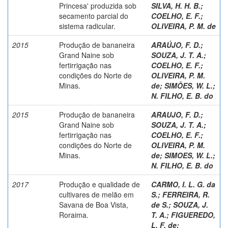
Princesa' produzida sob
SILVA, H. H. B.
;
secamento parcial do
COELHO, E. F.
;
sistema radicular.
OLIVEIRA, P. M. de
2015
Produção de bananeira
ARAÚJO, F. D.
;
Grand Naine sob
SOUZA, J. T. A.
;
fertirrigação nas
COELHO, E. F.
;
condições do Norte de
OLIVEIRA, P. M.
Minas.
de
;
SIMÕES, W. L.
;
N. FILHO, E. B. do
2015
Produção de bananeira
ARAUJO, F. D.
;
Grand Naine sob
SOUZA, J. T. A.
;
fertirrigação nas
COELHO, E. F.
;
condições do Norte de
OLIVEIRA, P. M.
Minas.
de
;
SIMOES, W. L.
;
N. FILHO, E. B. do
2017
Produção e qualidade de
CARMO, I. L. G. da
cultivares de melão em
S.
;
FERREIRA, R.
Savana de Boa Vista,
de S.
;
SOUZA, J.
Roraima.
T. A.
;
FIGUEREDO,
L. F. de
;