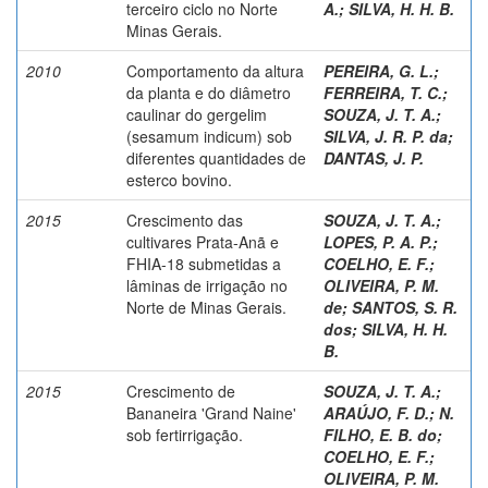
terceiro ciclo no Norte
A.
;
SILVA, H. H. B.
Minas Gerais.
2010
Comportamento da altura
PEREIRA, G. L.
;
da planta e do diâmetro
FERREIRA, T. C.
;
caulinar do gergelim
SOUZA, J. T. A.
;
(sesamum indicum) sob
SILVA, J. R. P. da
;
diferentes quantidades de
DANTAS, J. P.
esterco bovino.
2015
Crescimento das
SOUZA, J. T. A.
;
cultivares Prata-Anã e
LOPES, P. A. P.
;
FHIA-18 submetidas a
COELHO, E. F.
;
lâminas de irrigação no
OLIVEIRA, P. M.
Norte de Minas Gerais.
de
;
SANTOS, S. R.
dos
;
SILVA, H. H.
B.
2015
Crescimento de
SOUZA, J. T. A.
;
Bananeira 'Grand Naine'
ARAÚJO, F. D.
;
N.
sob fertirrigação.
FILHO, E. B. do
;
COELHO, E. F.
;
OLIVEIRA, P. M.