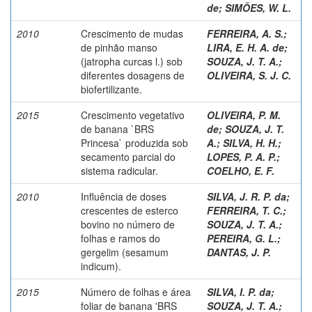
de
;
SIMÕES, W. L.
2010
Crescimento de mudas
FERREIRA, A. S.
;
de pinhão manso
LIRA, E. H. A. de
;
(jatropha curcas l.) sob
SOUZA, J. T. A.
;
diferentes dosagens de
OLIVEIRA, S. J. C.
biofertilizante.
2015
Crescimento vegetativo
OLIVEIRA, P. M.
de banana `BRS
de
;
SOUZA, J. T.
Princesa` produzida sob
A.
;
SILVA, H. H.
;
secamento parcial do
LOPES, P. A. P.
;
sistema radicular.
COELHO, E. F.
2010
Influência de doses
SILVA, J. R. P. da
;
crescentes de esterco
FERREIRA, T. C.
;
bovino no número de
SOUZA, J. T. A.
;
folhas e ramos do
PEREIRA, G. L.
;
gergelim (sesamum
DANTAS, J. P.
indicum).
2015
Número de folhas e área
SILVA, I. P. da
;
foliar de banana 'BRS
SOUZA, J. T. A.
;