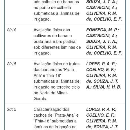
pós-colheita de bananas
SOUZA, J. T. A.
;
no ponto de colheita
CASTRICINI, A.
;
submetidas à lâminas de
OLIVEIRA, P. M.
irrigação.
de
;
COELHO, E. F.
2016
Avaliação física das
FONSECA, M. P.
;
cultivares de banana
CASTRICINI, A.
;
prata-anã e brs platina
SOUZA, J. T. A.
;
sob diferentes lâminas de
OLIVEIRA, P. M.
irrigação.
de
;
COELHO, E. F.
2015
Avaliação física de frutos
LOPES, P. A. P.
;
das bananeiras 'Prata-
COELHO, E. F.
;
Anã' e 'fhia-18'
OLIVEIRA, P. M.
submetidas a lâminas de
de
;
SOUZA, J. T.
irrigação no terceiro ciclo
A.
;
SILVA, H. H. B.
no Norte de Minas
Gerais.
2015
Caracterização dos
LOPES, P. A. P.
;
cachos de `Prata-Anã´ e
COELHO, E. F.
;
`Fhia-18´ submetidas a
OLIVEIRA, P. M.
lâminas de irrigação no
de
;
SOUZA, J. T.