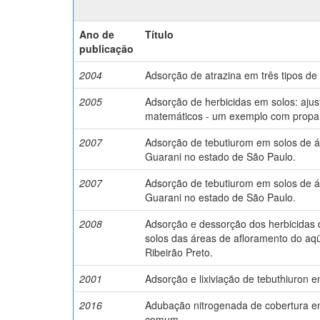
Ano de
Título
publicação
2004
Adsorção de atrazina em três tipos de s
2005
Adsorção de herbicidas em solos: aju
matemáticos - um exemplo com propan
2007
Adsorção de tebutiurom em solos de á
Guarani no estado de São Paulo.
2007
Adsorção de tebutiurom em solos de á
Guarani no estado de São Paulo.
2008
Adsorção e dessorção dos herbicidas 
solos das áreas de afloramento do aqü
Ribeirão Preto.
2001
Adsorção e lixiviação de tebuthiuron em
2016
Adubação nitrogenada de cobertura em
comum.