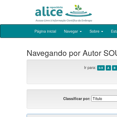
Skip
Página inicial
Navegar
Sobre
Est
navigation
Navegando por Autor SOU
Ir para:
0-9
A
B
Classificar por: