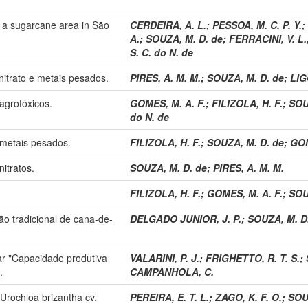
n a sugarcane area in São
CERDEIRA, A. L.
;
PESSOA, M. C. P. Y.
;
A.
;
SOUZA, M. D. de
;
FERRACINI, V. L.
S. C. do N. de
itrato e metais pesados.
PIRES, A. M. M.
;
SOUZA, M. D. de
;
LIG
agrotóxicos.
GOMES, M. A. F.
;
FILIZOLA, H. F.
;
SOU
do N. de
 metais pesados.
FILIZOLA, H. F.
;
SOUZA, M. D. de
;
GOM
itratos.
SOUZA, M. D. de
;
PIRES, A. M. M.
FILIZOLA, H. F.
;
GOMES, M. A. F.
;
SOU
ão tradicional de cana-de-
DELGADO JUNIOR, J. P.
;
SOUZA, M. D
r "Capacidade produtiva
VALARINI, P. J.
;
FRIGHETTO, R. T. S.
;
.
CAMPANHOLA, C.
Urochloa brizantha cv.
PEREIRA, E. T. L.
;
ZAGO, K. F. O.
;
SOU