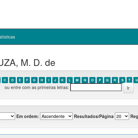
atísticas
ZA, M. D. de
C
D
E
F
G
H
I
J
K
L
M
N
O
P
Q
R
S
T
U
ou entre com as primeiras letras:
Em ordem:
Resultados/Página
Reg