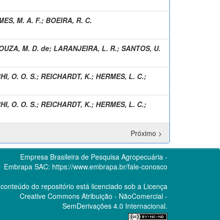
ES, M. A. F.
;
BOEIRA, R. C.
OUZA, M. D. de
;
LARANJEIRA, L. R.
;
SANTOS, U.
I, O. O. S.
;
REICHARDT, K.
;
HERMES, L. C.
;
I, O. O. S.
;
REICHARDT, K.
;
HERMES, L. C.
;
Próximo >
Empresa Brasileira de Pesquisa Agropecuária -
Embrapa
SAC:
https://www.embrapa.br/fale-conosco
conteúdo do repositório está licenciado sob a Licença
Creative Commons
Atribuição - NãoComercial -
SemDerivações 4.0 Internacional.