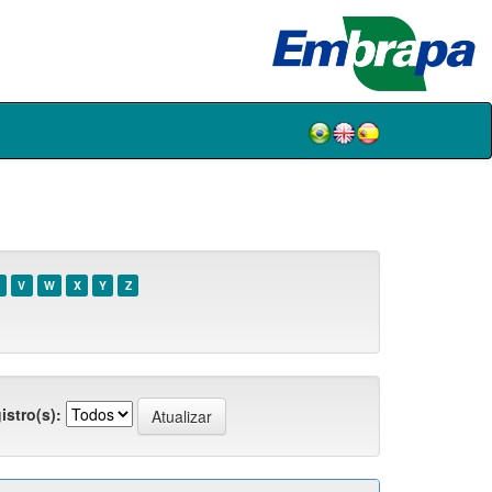
V
W
X
Y
Z
istro(s):