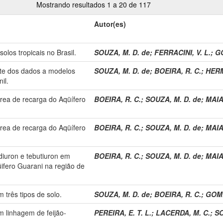
Mostrando resultados 1 a 20 de 117
Autor(es)
olos tropicais no Brasil.
SOUZA, M. D. de
;
FERRACINI, V. L.
;
GO
ste dos dados a modelos
SOUZA, M. D. de
;
BOEIRA, R. C.
;
HERM
il.
rea de recarga do Aqüífero
BOEIRA, R. C.
;
SOUZA, M. D. de
;
MAIA,
rea de recarga do Aqüífero
BOEIRA, R. C.
;
SOUZA, M. D. de
;
MAIA,
diuron e tebutiuron em
BOEIRA, R. C.
;
SOUZA, M. D. de
;
MAIA,
ifero Guarani na região de
 três tipos de solo.
SOUZA, M. D. de
;
BOEIRA, R. C.
;
GOME
 linhagem de feijão-
PEREIRA, E. T. L.
;
LACERDA, M. C.
;
SO