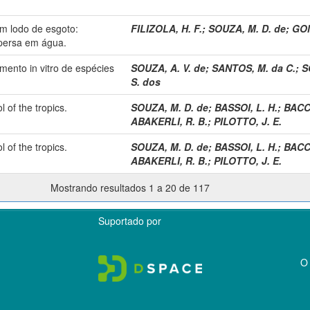
om lodo de esgoto:
FILIZOLA, H. F.
;
SOUZA, M. D. de
;
GOM
spersa em água.
ento in vitro de espécies
SOUZA, A. V. de
;
SANTOS, M. da C.
;
S
S. dos
 of the tropics.
SOUZA, M. D. de
;
BASSOI, L. H.
;
BACCH
ABAKERLI, R. B.
;
PILOTTO, J. E.
 of the tropics.
SOUZA, M. D. de
;
BASSOI, L. H.
;
BACCH
ABAKERLI, R. B.
;
PILOTTO, J. E.
Mostrando resultados 1 a 20 de 117
Suportado por
O 