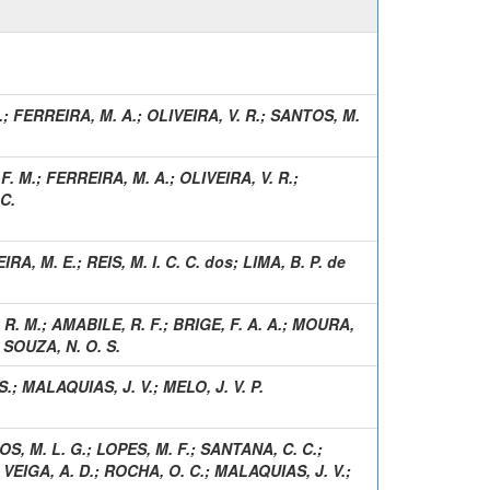
.
;
FERREIRA, M. A.
;
OLIVEIRA, V. R.
;
SANTOS, M.
F. M.
;
FERREIRA, M. A.
;
OLIVEIRA, V. R.
;
C.
IRA, M. E.
;
REIS, M. I. C. C. dos
;
LIMA, B. P. de
 R. M.
;
AMABILE, R. F.
;
BRIGE, F. A. A.
;
MOURA,
;
SOUZA, N. O. S.
S.
;
MALAQUIAS, J. V.
;
MELO, J. V. P.
S, M. L. G.
;
LOPES, M. F.
;
SANTANA, C. C.
;
;
VEIGA, A. D.
;
ROCHA, O. C.
;
MALAQUIAS, J. V.
;