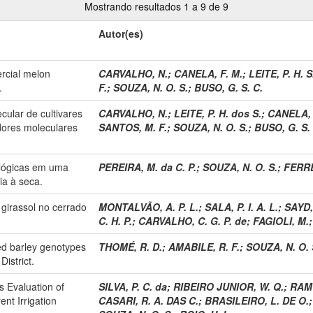
Mostrando resultados 1 a 9 de 9
Autor(es)
ercial melon
CARVALHO, N.
;
CANELA, F. M.
;
LEITE, P. H. S
.
F.
;
SOUZA, N. O. S.
;
BUSO, G. S. C.
cular de cultivares
CARVALHO, N.
;
LEITE, P. H. dos S.
;
CANELA, 
dores moleculares
SANTOS, M. F.
;
SOUZA, N. O. S.
;
BUSO, G. S. 
iológicas em uma
PEREIRA, M. da C. P.
;
SOUZA, N. O. S.
;
FERRE
ia à seca.
girassol no cerrado
MONTALVÃO, A. P. L.
;
SALA, P. I. A. L.
;
SAYD,
C. H. P.
;
CARVALHO, C. G. P. de
;
FAGIOLI, M.
ted barley genotypes
THOMÉ, R. D.
;
AMABILE, R. F.
;
SOUZA, N. O. 
District.
s Evaluation of
SILVA, P. C. da
;
RIBEIRO JUNIOR, W. Q.
;
RAMO
nt Irrigation
CASARI, R. A. DAS C.
;
BRASILEIRO, L. DE O.