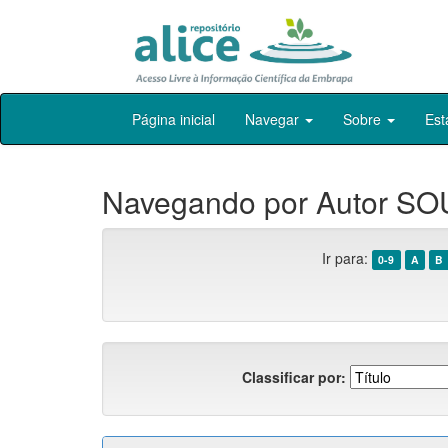
Skip
Página inicial
Navegar
Sobre
Est
navigation
Navegando por Autor SOU
Ir para:
0-9
A
B
Classificar por: