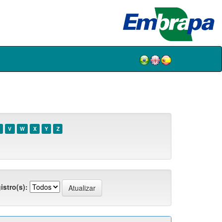
V
W
X
Y
Z
istro(s):