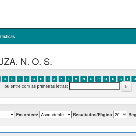
atísticas
ZA, N. O. S.
C
D
E
F
G
H
I
J
K
L
M
N
O
P
Q
R
S
T
U
ou entre com as primeiras letras:
Em ordem:
Resultados/Página
Reg