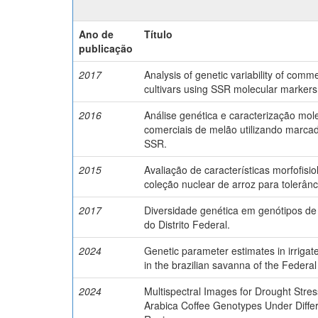
Ano de
Título
publicação
2017
Analysis of genetic variability of comm
cultivars using SSR molecular markers
2016
Análise genética e caracterização mole
comerciais de melão utilizando marca
SSR.
2015
Avaliação de características morfofis
coleção nuclear de arroz para tolerânc
2017
Diversidade genética em genótipos de 
do Distrito Federal.
2024
Genetic parameter estimates in irriga
in the brazilian savanna of the Federal 
2024
Multispectral Images for Drought Stres
Arabica Coffee Genotypes Under Differe