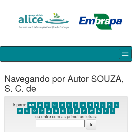
Skip
navigation
Navegando por Autor SOUZA,
S. C. de
Ir para:
0-9
A
B
C
D
E
F
G
H
I
J
K
L
M
N
O
P
Q
R
S
T
U
V
W
X
Y
Z
ou entre com as primeiras letras: