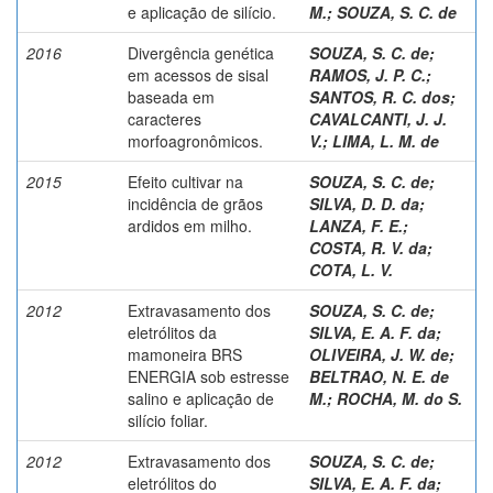
e aplicação de silício.
M.
;
SOUZA, S. C. de
2016
Divergência genética
SOUZA, S. C. de
;
em acessos de sisal
RAMOS, J. P. C.
;
baseada em
SANTOS, R. C. dos
;
caracteres
CAVALCANTI, J. J.
morfoagronômicos.
V.
;
LIMA, L. M. de
2015
Efeito cultivar na
SOUZA, S. C. de
;
incidência de grãos
SILVA, D. D. da
;
ardidos em milho.
LANZA, F. E.
;
COSTA, R. V. da
;
COTA, L. V.
2012
Extravasamento dos
SOUZA, S. C. de
;
eletrólitos da
SILVA, E. A. F. da
;
mamoneira BRS
OLIVEIRA, J. W. de
;
ENERGIA sob estresse
BELTRAO, N. E. de
salino e aplicação de
M.
;
ROCHA, M. do S.
silício foliar.
2012
Extravasamento dos
SOUZA, S. C. de
;
eletrólitos do
SILVA, E. A. F. da
;