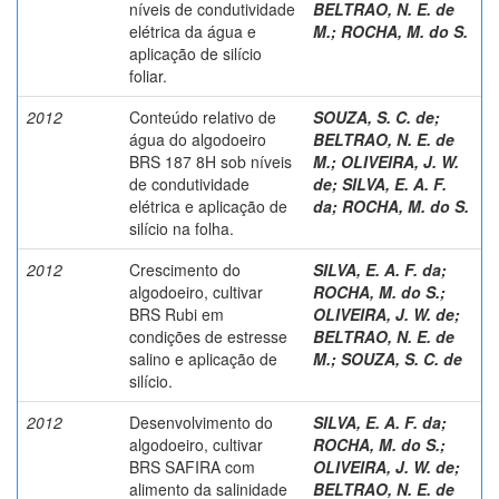
níveis de condutividade
BELTRAO, N. E. de
elétrica da água e
M.
;
ROCHA, M. do S.
aplicação de silício
foliar.
2012
Conteúdo relativo de
SOUZA, S. C. de
;
água do algodoeiro
BELTRAO, N. E. de
BRS 187 8H sob níveis
M.
;
OLIVEIRA, J. W.
de condutividade
de
;
SILVA, E. A. F.
elétrica e aplicação de
da
;
ROCHA, M. do S.
silício na folha.
2012
Crescimento do
SILVA, E. A. F. da
;
algodoeiro, cultivar
ROCHA, M. do S.
;
BRS Rubi em
OLIVEIRA, J. W. de
;
condições de estresse
BELTRAO, N. E. de
salino e aplicação de
M.
;
SOUZA, S. C. de
silício.
2012
Desenvolvimento do
SILVA, E. A. F. da
;
algodoeiro, cultivar
ROCHA, M. do S.
;
BRS SAFIRA com
OLIVEIRA, J. W. de
;
alimento da salinidade
BELTRAO, N. E. de