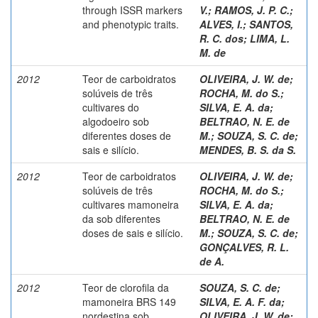
through ISSR markers
V.
;
RAMOS, J. P. C.
;
and phenotypic traits.
ALVES, I.
;
SANTOS,
R. C. dos
;
LIMA, L.
M. de
2012
Teor de carboidratos
OLIVEIRA, J. W. de
;
solúveis de três
ROCHA, M. do S.
;
cultivares do
SILVA, E. A. da
;
algodoeiro sob
BELTRAO, N. E. de
diferentes doses de
M.
;
SOUZA, S. C. de
;
sais e silício.
MENDES, B. S. da S.
2012
Teor de carboidratos
OLIVEIRA, J. W. de
;
solúveis de três
ROCHA, M. do S.
;
cultivares mamoneira
SILVA, E. A. da
;
da sob diferentes
BELTRAO, N. E. de
doses de sais e silício.
M.
;
SOUZA, S. C. de
;
GONÇALVES, R. L.
de A.
2012
Teor de clorofila da
SOUZA, S. C. de
;
mamoneira BRS 149
SILVA, E. A. F. da
;
nordestina sob
OLIVEIRA, J. W. de
;