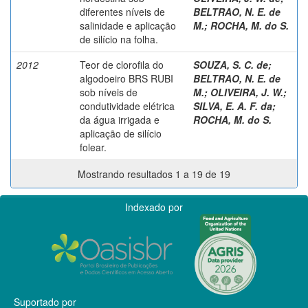
diferentes níveis de
BELTRAO, N. E. de
salinidade e aplicação
M.
;
ROCHA, M. do S.
de silício na folha.
2012
Teor de clorofila do
SOUZA, S. C. de
;
algodoeiro BRS RUBI
BELTRAO, N. E. de
sob níveis de
M.
;
OLIVEIRA, J. W.
;
condutividade elétrica
SILVA, E. A. F. da
;
da água irrigada e
ROCHA, M. do S.
aplicação de silício
folear.
Mostrando resultados 1 a 19 de 19
Indexado por
Suportado por