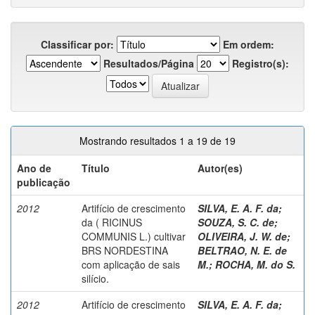
Classificar por:
Em ordem:
Resultados/Página
Registro(s):
Mostrando resultados 1 a 19 de 19
Ano de
Título
Autor(es)
publicação
2012
Artifício de crescimento
SILVA, E. A. F. da
;
da ( RICINUS
SOUZA, S. C. de
;
COMMUNIS L.) cultivar
OLIVEIRA, J. W. de
;
BRS NORDESTINA
BELTRAO, N. E. de
com aplicação de sais
M.
;
ROCHA, M. do S.
silício.
2012
Artifício de crescimento
SILVA, E. A. F. da
;