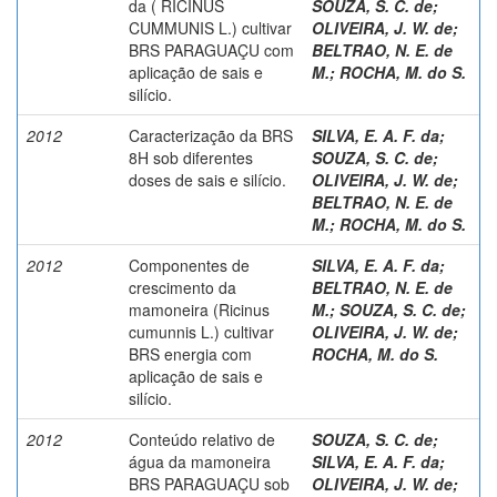
da ( RICINUS
SOUZA, S. C. de
;
CUMMUNIS L.) cultivar
OLIVEIRA, J. W. de
;
BRS PARAGUAÇU com
BELTRAO, N. E. de
aplicação de sais e
M.
;
ROCHA, M. do S.
silício.
2012
Caracterização da BRS
SILVA, E. A. F. da
;
8H sob diferentes
SOUZA, S. C. de
;
doses de sais e silício.
OLIVEIRA, J. W. de
;
BELTRAO, N. E. de
M.
;
ROCHA, M. do S.
2012
Componentes de
SILVA, E. A. F. da
;
crescimento da
BELTRAO, N. E. de
mamoneira (Ricinus
M.
;
SOUZA, S. C. de
;
cumunnis L.) cultivar
OLIVEIRA, J. W. de
;
BRS energia com
ROCHA, M. do S.
aplicação de sais e
silício.
2012
Conteúdo relativo de
SOUZA, S. C. de
;
água da mamoneira
SILVA, E. A. F. da
;
BRS PARAGUAÇU sob
OLIVEIRA, J. W. de
;