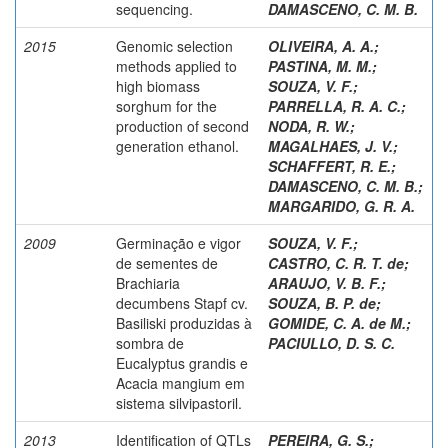
sequencing.
DAMASCENO, C. M. B.
2015
Genomic selection
OLIVEIRA, A. A.
;
methods applied to
PASTINA, M. M.
;
high biomass
SOUZA, V. F.
;
sorghum for the
PARRELLA, R. A. C.
;
production of second
NODA, R. W.
;
generation ethanol.
MAGALHAES, J. V.
;
SCHAFFERT, R. E.
;
DAMASCENO, C. M. B.
;
MARGARIDO, G. R. A.
2009
Germinação e vigor
SOUZA, V. F.
;
de sementes de
CASTRO, C. R. T. de
;
Brachiaria
ARAUJO, V. B. F.
;
decumbens Stapf cv.
SOUZA, B. P. de
;
Basiliski produzidas à
GOMIDE, C. A. de M.
;
sombra de
PACIULLO, D. S. C.
Eucalyptus grandis e
Acacia mangium em
sistema silvipastoril.
2013
Identification of QTLs
PEREIRA, G. S.
;