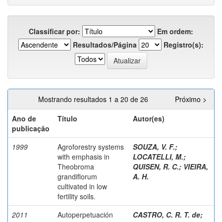
Classificar por:
Em ordem:
Resultados/Página
Registro(s):
Mostrando resultados 1 a 20 de 26
Próximo >
Ano de
Título
Autor(es)
publicação
1999
Agroforestry systems
SOUZA, V. F.
;
with emphasis in
LOCATELLI, M.
;
Theobroma
QUISEN, R. C.
;
VIEIRA,
grandiflorum
A. H.
cultivated in low
fertility soils.
2011
Autoperpetuación
CASTRO, C. R. T. de
;