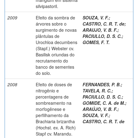
silvipastoril.
2009
Efeito da sombra de
SOUZA, V. F.
;
árvores sobre o
CASTRO, C. R. T. de
;
surgimento de novas
ARAUJO, V. B. F.
;
plântulas de
PACIULLO, D. S. C.
;
Urochloa decumbens
GOMES, F. T.
(Stapf.) Webster cv.
Basilisk oriundas do
recrutamento do
banco de sementes
do solo.
2008
Efeito de doses de
FERNANDES, P. B.
;
nitrogênio e
TAVELA, R. C.
;
percentagens de
PACIULLO, D. S. C.
;
sombreamento na
GOMIDE, C. A. de M.
;
morfogênese e
ARAÚJO, V. B. F.
;
perfilhamento da
SOUZA, V. F.
;
Brachiaria brizantha
CASTRO, C. R. T. de
(Hochst. ex. A. Rich)
Stapf cv. Marandu.