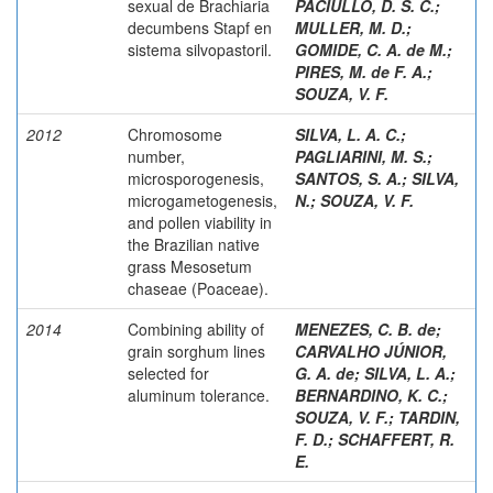
sexual de Brachiaria
PACIULLO, D. S. C.
;
decumbens Stapf en
MULLER, M. D.
;
sistema silvopastoril.
GOMIDE, C. A. de M.
;
PIRES, M. de F. A.
;
SOUZA, V. F.
2012
Chromosome
SILVA, L. A. C.
;
number,
PAGLIARINI, M. S.
;
microsporogenesis,
SANTOS, S. A.
;
SILVA,
microgametogenesis,
N.
;
SOUZA, V. F.
and pollen viability in
the Brazilian native
grass Mesosetum
chaseae (Poaceae).
2014
Combining ability of
MENEZES, C. B. de
;
grain sorghum lines
CARVALHO JÚNIOR,
selected for
G. A. de
;
SILVA, L. A.
;
aluminum tolerance.
BERNARDINO, K. C.
;
SOUZA, V. F.
;
TARDIN,
F. D.
;
SCHAFFERT, R.
E.