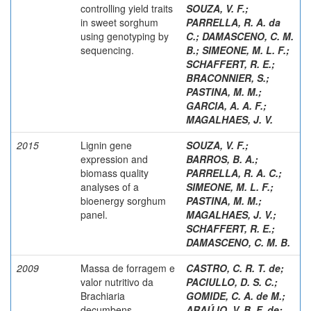
controlling yield traits
SOUZA, V. F.
;
in sweet sorghum
PARRELLA, R. A. da
using genotyping by
C.
;
DAMASCENO, C. M.
sequencing.
B.
;
SIMEONE, M. L. F.
;
SCHAFFERT, R. E.
;
BRACONNIER, S.
;
PASTINA, M. M.
;
GARCIA, A. A. F.
;
MAGALHAES, J. V.
2015
Lignin gene
SOUZA, V. F.
;
expression and
BARROS, B. A.
;
biomass quality
PARRELLA, R. A. C.
;
analyses of a
SIMEONE, M. L. F.
;
bioenergy sorghum
PASTINA, M. M.
;
panel.
MAGALHAES, J. V.
;
SCHAFFERT, R. E.
;
DAMASCENO, C. M. B.
2009
Massa de forragem e
CASTRO, C. R. T. de
;
valor nutritivo da
PACIULLO, D. S. C.
;
Brachiaria
GOMIDE, C. A. de M.
;
decumbens,
ARAÚJO, V. B. F. de
;