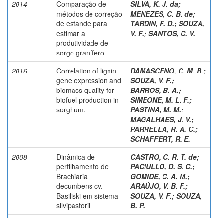
2014
Comparação de
SILVA, K. J. da
;
métodos de correção
MENEZES, C. B. de
;
de estande para
TARDIN, F. D.
;
SOUZA,
estimar a
V. F.
;
SANTOS, C. V.
produtividade de
sorgo granífero.
2016
Correlation of lignin
DAMASCENO, C. M. B.
;
gene expression and
SOUZA, V. F.
;
biomass quality for
BARROS, B. A.
;
biofuel production in
SIMEONE, M. L. F.
;
sorghum.
PASTINA, M. M.
;
MAGALHAES, J. V.
;
PARRELLA, R. A. C.
;
SCHAFFERT, R. E.
2008
Dinâmica de
CASTRO, C. R. T. de
;
perfilhamento de
PACIULLO, D. S. C.
;
Brachiaria
GOMIDE, C. A. M.
;
decumbens cv.
ARAÚJO, V. B. F.
;
Basiliski em sistema
SOUZA, V. F.
;
SOUZA,
silvipastoril.
B. P.