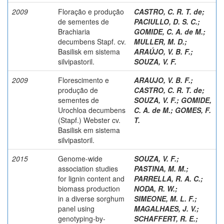
2009
Floração e produção
CASTRO, C. R. T. de
;
de sementes de
PACIULLO, D. S. C.
;
Brachiaria
GOMIDE, C. A. de M.
;
decumbens Stapf. cv.
MULLER, M. D.
;
Basilisk em sistema
ARAÚJO, V. B. F.
;
silvipastoril.
SOUZA, V. F.
2009
Florescimento e
ARAUJO, V. B. F.
;
produção de
CASTRO, C. R. T. de
;
sementes de
SOUZA, V. F.
;
GOMIDE,
Urochloa decumbens
C. A. de M.
;
GOMES, F.
(Stapf.) Webster cv.
T.
Basilisk em sistema
silvipastoril.
2015
Genome-wide
SOUZA, V. F.
;
association studies
PASTINA, M. M.
;
for lignin content and
PARRELLA, R. A. C.
;
biomass production
NODA, R. W.
;
in a diverse sorghum
SIMEONE, M. L. F.
;
panel using
MAGALHAES, J. V.
;
genotyping-by-
SCHAFFERT, R. E.
;