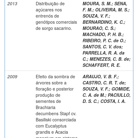
2013
Distribuição de
MOURA, S. M.
;
SENA,
açúcares nos
F. M.
;
OLIVEIRA, M. S.
;
entrenós de
SOUZA, V. F.
;
genótipos comerciais
BERNARDINO, K. C.
;
de sorgo sacarino.
MOURAO, C. S.
;
MACHADO, P. H. B.
;
RIBEIRO, P. C. de O.
;
SANTOS, C. V. dos
;
PARRELLA, R. A. da
C.
;
MENEZES, C. B. de
;
SCHAFFERT, R. E.
2009
Efeito da sombra de
ARAUJO, V. B. F.
;
árvores sobre a
CASTRO, C. R. T. de
;
floração e posterior
SOUZA, V. F.
;
GOMIDE,
produção de
C. A. de M.
;
PACIULLO,
sementes de
D. S. C.
;
COSTA, I. A.
Brachiaria
decumbens Stapf cv.
Basiliski consorciada
com Eucalyptus
grandis e Acacia
mangium em sistema