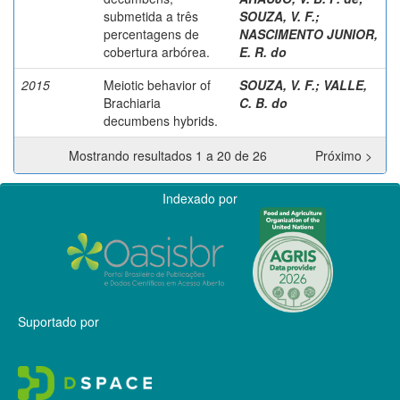
submetida a três
SOUZA, V. F.
;
percentagens de
NASCIMENTO JUNIOR,
cobertura arbórea.
E. R. do
2015
Meiotic behavior of
SOUZA, V. F.
;
VALLE,
Brachiaria
C. B. do
decumbens hybrids.
Mostrando resultados 1 a 20 de 26
Próximo >
Indexado por
Suportado por