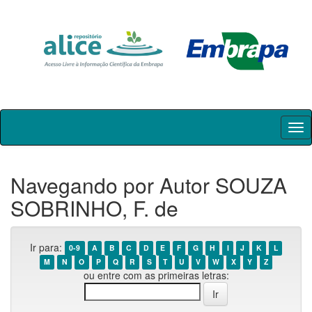
Skip
navigation
Navegando por Autor SOUZA
SOBRINHO, F. de
Ir para:
0-9
A
B
C
D
E
F
G
H
I
J
K
L
M
N
O
P
Q
R
S
T
U
V
W
X
Y
Z
ou entre com as primeiras letras: