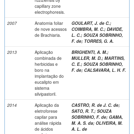
capillary zone
electrophoresis.
2007
Anatomia foliar
GOULART, J. de C.
;
de nove acessos
COIMBRA, M. C.
;
DAVIDE,
de Brachiaria.
L. C.
;
SOUZA SOBRINHO,
F. de
;
TORRES, G. A.
2013
Aplicação
BRIGHENTI, A. M.
;
combinada de
MULLER, M. D.
;
MARTINS,
herbicidas e
C. E.
;
SOUZA SOBRINHO,
boro na
F. de
;
CALSAVARA, L. H. F.
implantação do
eucalipto em
sistema
silvipastoril.
2014
Aplicação da
CASTRO, R. de J. C. de
;
eletroforese
SATO, R. T.
;
SOUZA
capilar para
SOBRINHO, F. de
;
GAMA,
análise rápida
M. A. S. da
;
OLIVEIRA, M.
de ácidos
A. L. de