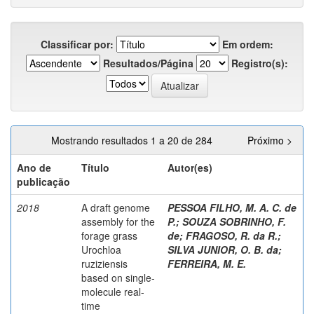
Classificar por:
Em ordem:
Resultados/Página
Registro(s):
Mostrando resultados 1 a 20 de 284
Próximo >
Ano de
Título
Autor(es)
publicação
2018
A draft genome
PESSOA FILHO, M. A. C. de
assembly for the
P.
;
SOUZA SOBRINHO, F.
forage grass
de
;
FRAGOSO, R. da R.
;
Urochloa
SILVA JUNIOR, O. B. da
;
ruziziensis
FERREIRA, M. E.
based on single-
molecule real-
time