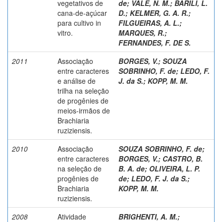
vegetativos de
de
;
VALE, N. M.
;
BARILI, L.
cana-de-açúcar
D.
;
KELMER, G. A. R.
;
para cultivo in
FILGUEIRAS, A. L.
;
vitro.
MARQUES, R.
;
FERNANDES, F. DE S.
2011
Associação
BORGES, V.
;
SOUZA
entre caracteres
SOBRINHO, F. de
;
LEDO, F.
e análise de
J. da S.
;
KOPP, M. M.
trilha na seleção
de progênies de
meios-irmãos de
Brachiaria
ruziziensis.
2010
Associação
SOUZA SOBRINHO, F. de
;
entre caracteres
BORGES, V.
;
CASTRO, B.
na seleção de
B. A. de
;
OLIVEIRA, L. P.
progênies de
de
;
LEDO, F. J. da S.
;
Brachiaria
KOPP, M. M.
ruziziensis.
2008
Atividade
BRIGHENTI, A. M.
;