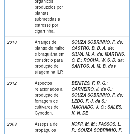
orgânicos
produzidos por
plantas
submetidas a
estresse por
cigarrinha.
2010
Arranjos de
SOUZA SOBRINHO, F. de
;
plantio de milho
CASTRO, B. B. A. de
;
e braquiária em
SILVA, M. A. da
;
MARTINS,
consórcio para
C. E.
;
ROCHA, W. S. D. da
;
produção de
SANTOS, A. M. B. dos
silagem na ILP.
2012
Aspectos
BENITES, F. R. G.
;
relacionados a
CARNEIRO, J. da C.
;
produção de
SOUZA SOBRINHO, F. de
;
forragem de
LEDO, F. J. da S.
;
cultivares de
MACHADO, J. C.
;
SALES,
Cynodon.
K. N. DE
2009
Assepsia de
KOPP, M. M.
;
PASSOS, L.
propágulos
P.
;
SOUZA SOBRINHO, F.