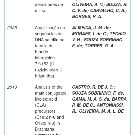
densidades de
OLIVEIRA, A. V.
;
SOUZA, R.
milho.
C. V. de
;
CARVALHO, C. A.
;
BORGES, R. A.
2025
Amplificação de
ALMEIDA, J. M. de
;
sequências de
MORAES, I. de C.
;
TECHIO,
DNA satélite na
V. H.
;
SOUZA SOBRINHO,
família do
F. de
;
TORRES. G. A.
híbrido
interploide
7F/153 (U.
ruziziensis x U.
brizantha).
2013
Analysis of the
CASTRO, R. DE J. C.
;
main conjugated
SOUZA SOBRINHO, F. de
;
linoleic acid
GAMA, M. A. S. da
;
BARRA,
(CLA)
P. M. DE C.
;
ANTONIASSI,
precursors
R.
;
OLIVEIRA, M. A. L. DE
(C18:2 n-6 and
C18:3 n-3) in
Brachiaria
ruziziensis by