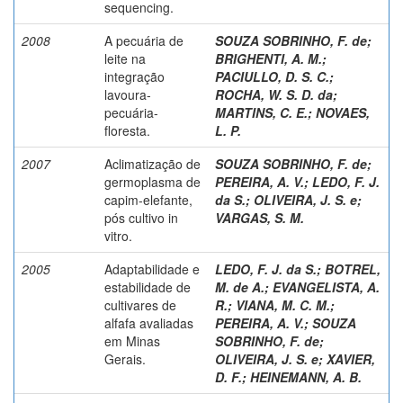
sequencing.
2008
A pecuária de
SOUZA SOBRINHO, F. de
;
leite na
BRIGHENTI, A. M.
;
integração
PACIULLO, D. S. C.
;
lavoura-
ROCHA, W. S. D. da
;
pecuária-
MARTINS, C. E.
;
NOVAES,
floresta.
L. P.
2007
Aclimatização de
SOUZA SOBRINHO, F. de
;
germoplasma de
PEREIRA, A. V.
;
LEDO, F. J.
capim-elefante,
da S.
;
OLIVEIRA, J. S. e
;
pós cultivo in
VARGAS, S. M.
vitro.
2005
Adaptabilidade e
LEDO, F. J. da S.
;
BOTREL,
estabilidade de
M. de A.
;
EVANGELISTA, A.
cultivares de
R.
;
VIANA, M. C. M.
;
alfafa avaliadas
PEREIRA, A. V.
;
SOUZA
em Minas
SOBRINHO, F. de
;
Gerais.
OLIVEIRA, J. S. e
;
XAVIER,
D. F.
;
HEINEMANN, A. B.