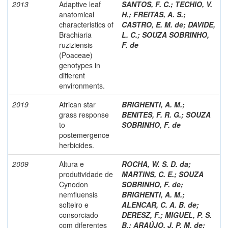
2013
Adaptive leaf
SANTOS, F. C.
;
TECHIO, V.
anatomical
H.
;
FREITAS, A. S.
;
characteristics of
CASTRO, E. M. de
;
DAVIDE,
Brachiaria
L. C.
;
SOUZA SOBRINHO,
ruziziensis
F. de
(Poaceae)
genotypes in
different
environments.
2019
African star
BRIGHENTI, A. M.
;
grass response
BENITES, F. R. G.
;
SOUZA
to
SOBRINHO, F. de
postemergence
herbicides.
2009
Altura e
ROCHA, W. S. D. da
;
produtividade de
MARTINS, C. E.
;
SOUZA
Cynodon
SOBRINHO, F. de
;
nemfluensis
BRIGHENTI, A. M.
;
solteiro e
ALENCAR, C. A. B. de
;
consorciado
DERESZ, F.
;
MIGUEL, P. S.
com diferentes
B.
;
ARAÚJO, J. P. M. de
;