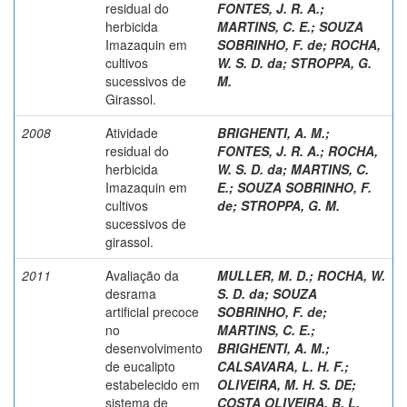
residual do
FONTES, J. R. A.
;
herbicida
MARTINS, C. E.
;
SOUZA
Imazaquin em
SOBRINHO, F. de
;
ROCHA,
cultivos
W. S. D. da
;
STROPPA, G.
sucessivos de
M.
Girassol.
2008
Atividade
BRIGHENTI, A. M.
;
residual do
FONTES, J. R. A.
;
ROCHA,
herbicida
W. S. D. da
;
MARTINS, C.
Imazaquin em
E.
;
SOUZA SOBRINHO, F.
cultivos
de
;
STROPPA, G. M.
sucessivos de
girassol.
2011
Avaliação da
MULLER, M. D.
;
ROCHA, W.
desrama
S. D. da
;
SOUZA
artificial precoce
SOBRINHO, F. de
;
no
MARTINS, C. E.
;
desenvolvimento
BRIGHENTI, A. M.
;
de eucalipto
CALSAVARA, L. H. F.
;
estabelecido em
OLIVEIRA, M. H. S. DE
;
sistema de
COSTA OLIVEIRA, B. L.