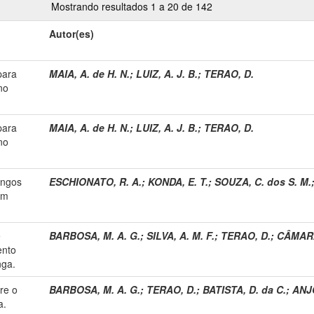
Mostrando resultados 1 a 20 de 142
Autor(es)
para
MAIA, A. de H. N.
;
LUIZ, A. J. B.
;
TERAO, D.
no
para
MAIA, A. de H. N.
;
LUIZ, A. J. B.
;
TERAO, D.
no
ungos
ESCHIONATO, R. A.
;
KONDA, E. T.
;
SOUZA, C. dos S. M.
em
e
BARBOSA, M. A. G.
;
SILVA, A. M. F.
;
TERAO, D.
;
CÂMARA,
ento
nga.
re o
BARBOSA, M. A. G.
;
TERAO, D.
;
BATISTA, D. da C.
;
ANJO
a.