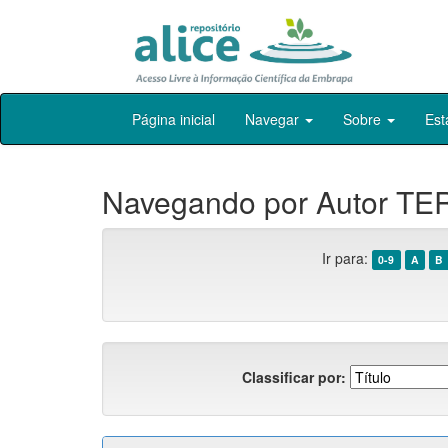
Skip
Página inicial
Navegar
Sobre
Est
navigation
Navegando por Autor TE
Ir para:
0-9
A
B
Classificar por: