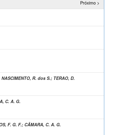
Próximo >
;
NASCIMENTO, R. dos S.
;
TERAO, D.
 C. A. G.
S, F. G. F.
;
CÂMARA, C. A. G.