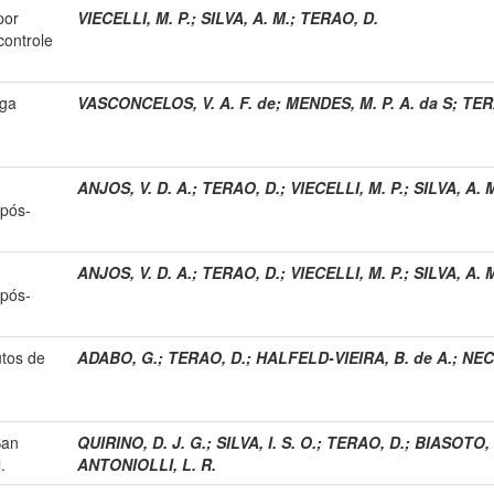
por
VIECELLI, M. P.
;
SILVA, A. M.
;
TERAO, D.
controle
nga
VASCONCELOS, V. A. F. de
;
MENDES, M. P. A. da S
;
TER
ANJOS, V. D. A.
;
TERAO, D.
;
VIECELLI, M. P.
;
SILVA, A. 
 pós-
ANJOS, V. D. A.
;
TERAO, D.
;
VIECELLI, M. P.
;
SILVA, A. 
 pós-
utos de
ADABO, G.
;
TERAO, D.
;
HALFELD-VIEIRA, B. de A.
;
NECH
San
QUIRINO, D. J. G.
;
SILVA, I. S. O.
;
TERAO, D.
;
BIASOTO, A
.
ANTONIOLLI, L. R.