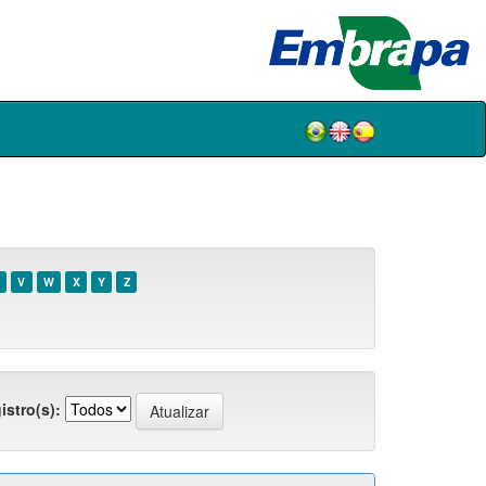
V
W
X
Y
Z
istro(s):