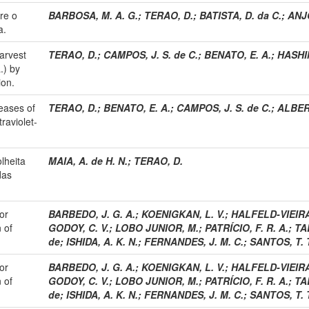
re o
BARBOSA, M. A. G.
;
TERAO, D.
;
BATISTA, D. da C.
;
ANJO
a.
harvest
TERAO, D.
;
CAMPOS, J. S. de C.
;
BENATO, E. A.
;
HASHI
.) by
ion.
seases of
TERAO, D.
;
BENATO, E. A.
;
CAMPOS, J. S. de C.
;
ALBERS
raviolet-
lheita
MAIA, A. de H. N.
;
TERAO, D.
das
or
BARBEDO, J. G. A.
;
KOENIGKAN, L. V.
;
HALFELD-VIEIRA,
 of
GODOY, C. V.
;
LOBO JUNIOR, M.
;
PATRÍCIO, F. R. A.
;
TA
de
;
ISHIDA, A. K. N.
;
FERNANDES, J. M. C.
;
SANTOS, T. 
or
BARBEDO, J. G. A.
;
KOENIGKAN, L. V.
;
HALFELD-VIEIRA,
 of
GODOY, C. V.
;
LOBO JUNIOR, M.
;
PATRÍCIO, F. R. A.
;
TA
de
;
ISHIDA, A. K. N.
;
FERNANDES, J. M. C.
;
SANTOS, T. 