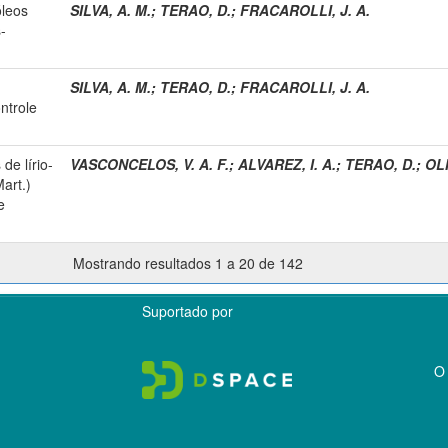
óleos
SILVA, A. M.
;
TERAO, D.
;
FRACAROLLI, J. A.
-
SILVA, A. M.
;
TERAO, D.
;
FRACAROLLI, J. A.
ntrole
de lírio-
VASCONCELOS, V. A. F.
;
ALVAREZ, I. A.
;
TERAO, D.
;
OLI
art.)
e
Mostrando resultados 1 a 20 de 142
Suportado por
O 