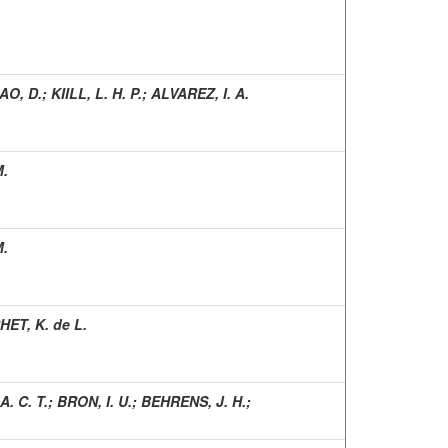
AO, D.
;
KIILL, L. H. P.
;
ALVAREZ, I. A.
M.
M.
ET, K. de L.
. C. T.
;
BRON, I. U.
;
BEHRENS, J. H.
;