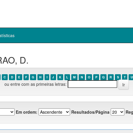
atísticas
RAO, D.
C
D
E
F
G
H
I
J
K
L
M
N
O
P
Q
R
S
T
U
ou entre com as primeiras letras:
Em ordem:
Resultados/Página
Reg