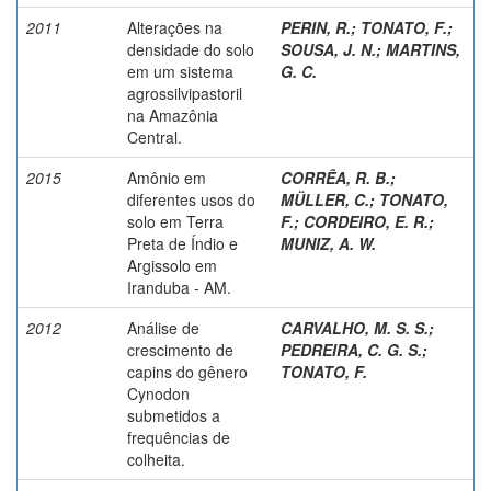
2011
Alterações na
PERIN, R.
;
TONATO, F.
;
densidade do solo
SOUSA, J. N.
;
MARTINS,
em um sistema
G. C.
agrossilvipastoril
na Amazônia
Central.
2015
Amônio em
CORRÊA, R. B.
;
diferentes usos do
MÜLLER, C.
;
TONATO,
solo em Terra
F.
;
CORDEIRO, E. R.
;
Preta de Índio e
MUNIZ, A. W.
Argissolo em
Iranduba - AM.
2012
Análise de
CARVALHO, M. S. S.
;
crescimento de
PEDREIRA, C. G. S.
;
capins do gênero
TONATO, F.
Cynodon
submetidos a
frequências de
colheita.