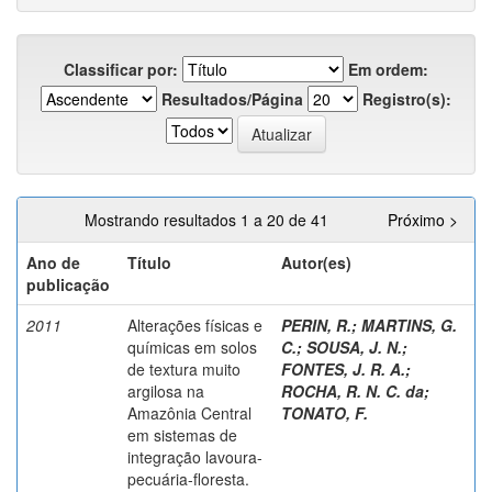
Classificar por:
Em ordem:
Resultados/Página
Registro(s):
Mostrando resultados 1 a 20 de 41
Próximo >
Ano de
Título
Autor(es)
publicação
2011
Alterações físicas e
PERIN, R.
;
MARTINS, G.
químicas em solos
C.
;
SOUSA, J. N.
;
de textura muito
FONTES, J. R. A.
;
argilosa na
ROCHA, R. N. C. da
;
Amazônia Central
TONATO, F.
em sistemas de
integração lavoura-
pecuária-floresta.