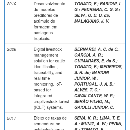
2010
Desenvolvimento
TONATO, F.
;
BARIONI, L.
de modelos
G.
;
PEDREIRA, C. G. S.
;
preditores de
SILVA, O. D. D. da
;
acúmulo de
MALAQUIAS, J. V.
forragem em
pastagens
tropicais.
2026
Digital livestock
BERNARDI, A. C. de C.
;
management
GARCIA, A. R.
;
solution for cattle
GUIMARAES, E. da S.
;
identification,
TONATO, F.
;
MEDEIROS,
traceability, and
S. R. de
;
BARIONI
real-time
JUNIOR, W.
;
monitoring, IoT-
PORTUGAL, J. A. B.
;
based for
ALVES, T. C.
;
integrated
CAVALCANTE, W. P.
;
croplivestock-forest
SERÃO FILHO, M.
;
(ICLF) systems.
GAIOLLI JÚNIOR, C.
2017
Efeito de taxas de
SENA, K. R.
;
LIMA, T. E.
semeadura no
A.
;
MUNIZ, A. W.
;
PERIN,
estabelecimento
R.
;
TONATO, F.