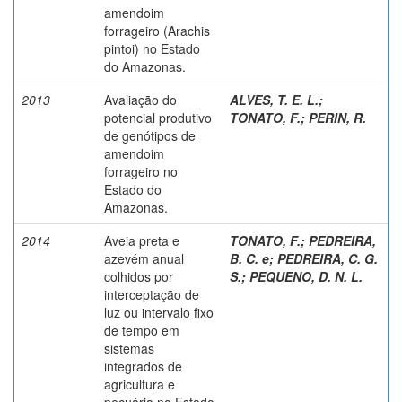
amendoim
forrageiro (Arachis
pintoi) no Estado
do Amazonas.
2013
Avaliação do
ALVES, T. E. L.
;
potencial produtivo
TONATO, F.
;
PERIN, R.
de genótipos de
amendoim
forrageiro no
Estado do
Amazonas.
2014
Aveia preta e
TONATO, F.
;
PEDREIRA,
azevém anual
B. C. e
;
PEDREIRA, C. G.
colhidos por
S.
;
PEQUENO, D. N. L.
interceptação de
luz ou intervalo fixo
de tempo em
sistemas
integrados de
agricultura e
pecuária no Estado