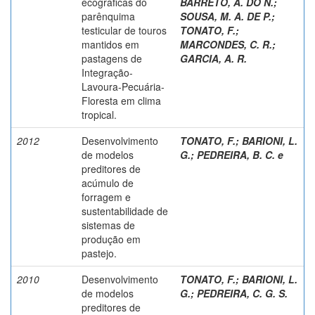
ecográficas do
BARRETO, A. DO N.
;
parênquima
SOUSA, M. A. DE P.
;
testicular de touros
TONATO, F.
;
mantidos em
MARCONDES, C. R.
;
pastagens de
GARCIA, A. R.
Integração-
Lavoura-Pecuária-
Floresta em clima
tropical.
2012
Desenvolvimento
TONATO, F.
;
BARIONI, L.
de modelos
G.
;
PEDREIRA, B. C. e
preditores de
acúmulo de
forragem e
sustentabilidade de
sistemas de
produção em
pastejo.
2010
Desenvolvimento
TONATO, F.
;
BARIONI, L.
de modelos
G.
;
PEDREIRA, C. G. S.
preditores de