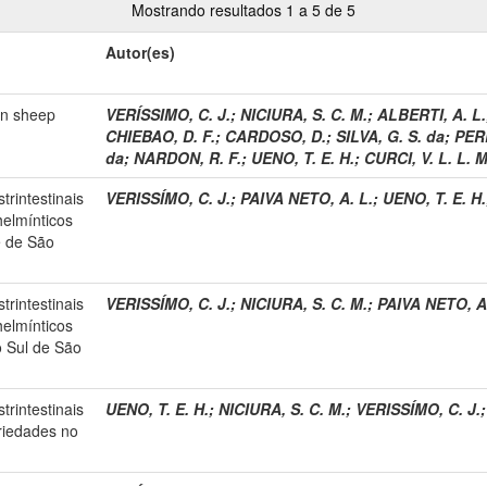
Mostrando resultados 1 a 5 de 5
Autor(es)
in sheep
VERÍSSIMO, C. J.
;
NICIURA, S. C. M.
;
ALBERTI, A. L.
CHIEBAO, D. F.
;
CARDOSO, D.
;
SILVA, G. S. da
;
PERE
da
;
NARDON, R. F.
;
UENO, T. E. H.
;
CURCI, V. L. L. M
trintestinais
VERISSÍMO, C. J.
;
PAIVA NETO, A. L.
;
UENO, T. E. H.
helmínticos
e de São
trintestinais
VERISSÍMO, C. J.
;
NICIURA, S. C. M.
;
PAIVA NETO, A.
helmínticos
o Sul de São
trintestinais
UENO, T. E. H.
;
NICIURA, S. C. M.
;
VERISSÍMO, C. J.
riedades no