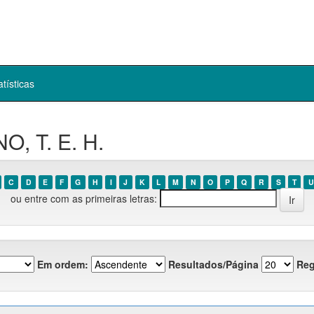
atísticas
O, T. E. H.
C
D
E
F
G
H
I
J
K
L
M
N
O
P
Q
R
S
T
U
ou entre com as primeiras letras:
Em ordem:
Resultados/Página
Reg