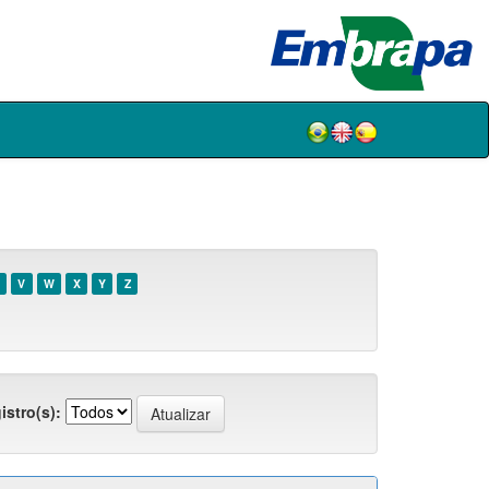
V
W
X
Y
Z
istro(s):