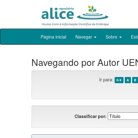
Skip
Página inicial
Navegar
Sobre
Est
navigation
Navegando por Autor UEN
Ir para:
0-9
A
B
Classificar por: