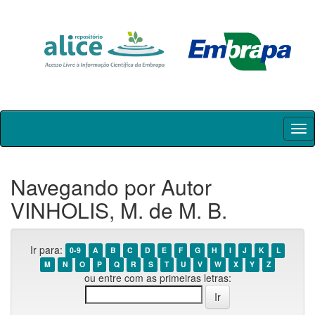
Skip
navigation
Navegando por Autor
VINHOLIS, M. de M. B.
Ir para:
0-9
A
B
C
D
E
F
G
H
I
J
K
L
M
N
O
P
Q
R
S
T
U
V
W
X
Y
Z
ou entre com as primeiras letras: