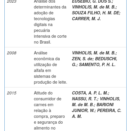
2023
Análise dos
EUSÉBIO, G. DOS S.
;
determinantes da
VINHOLIS, M. de M. B.
;
adoção de
SOUZA FILHO, H. M. DE
;
tecnologias
CARRER, M. J.
digitais na
pecuária
intensiva de corte
no Brasil.
2008
Análise
VINHOLIS, M. de M. B.
;
econômica da
ZEN, S. de
;
BEDUSCHI,
utilização de
G.
;
SAMENTO, P. H. L.
alfafa em
sistemas de
produção de leite.
2015
Atitude do
COSTA, A. P. L. M.
;
consumidor de
NASSU, R. T.
;
VINHOLIS,
carnes em
M. de M. B.
;
BARIONI
relação à
JUNIOR, W.
;
PEREIRA, C.
compra, preparo
A. M.
e segurança do
alimento no