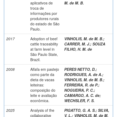
aplicativos de
M. de M. B.
troca de
informações por
produtores rurais
do estado de São
Paulo.
2017
Adoption of beef
VINHOLIS, M. de M. B.
;
cattle traceability
CARRER, M. J.
;
SOUZA
at farm level in
FILHO, H. M. de
São Paulo State,
Brazil.
2008
Alfafa em pastejo
PERES NETTO, D.
;
como parte da
RODRIGUES, A. de A.
;
dieta de vacas
VINHOLIS, M. de M. B.
;
leiteiras:
FERREIRA, R. de P.
;
composição do
NOGUEIRA, P. C.
;
leite e avaliação
CAMARGO, A. C. de
;
econômica.
WECHSLER, F. S.
2025
Analysis of the
PIGATTO, G. A. S.
;
SILVA,
collaborative
V. L.
;
VINHOLIS, M. de M.