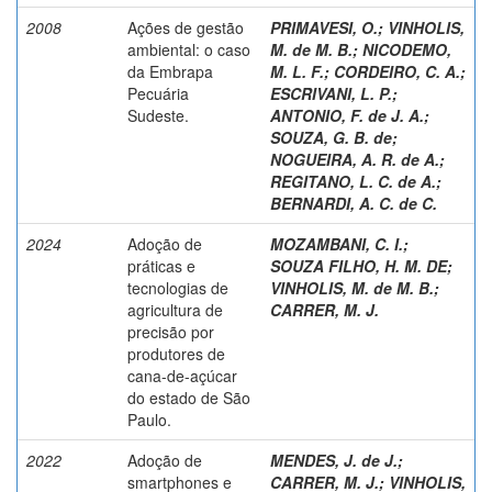
2008
Ações de gestão
PRIMAVESI, O.
;
VINHOLIS,
ambiental: o caso
M. de M. B.
;
NICODEMO,
da Embrapa
M. L. F.
;
CORDEIRO, C. A.
;
Pecuária
ESCRIVANI, L. P.
;
Sudeste.
ANTONIO, F. de J. A.
;
SOUZA, G. B. de
;
NOGUEIRA, A. R. de A.
;
REGITANO, L. C. de A.
;
BERNARDI, A. C. de C.
2024
Adoção de
MOZAMBANI, C. I.
;
práticas e
SOUZA FILHO, H. M. DE
;
tecnologias de
VINHOLIS, M. de M. B.
;
agricultura de
CARRER, M. J.
precisão por
produtores de
cana-de-açúcar
do estado de São
Paulo.
2022
Adoção de
MENDES, J. de J.
;
smartphones e
CARRER, M. J.
;
VINHOLIS,