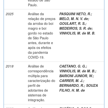
Paulo.
2025
Análise da
PASQUINI NETO, R.
;
relação de preços
MELO, M. N. V. de
;
da arroba do boi
GOULART, R. S.
;
magro e boi
MEDEIROS, S. R. de
;
gordo no estado
VINHOLIS, M. de M. B.
de São Paulo
antes, durante e
após os efeitos
da pandemia
COVID-19.
2018
Análise de
CAETANO, G. G.
;
correspondência
VINHOLIS, M. de M. B.
;
múltipla para
BARIONI JUNIOR, W.
;
caracterização do
CARRER, M. J.
;
perfil de
BERNARDO, R.
;
SOUZA
adotantes de
FILHO, H. M. de
sistemas de
integração.