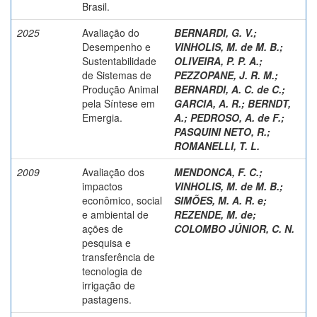
Brasil.
2025
Avaliação do
BERNARDI, G. V.
;
Desempenho e
VINHOLIS, M. de M. B.
;
Sustentabilidade
OLIVEIRA, P. P. A.
;
de Sistemas de
PEZZOPANE, J. R. M.
;
Produção Animal
BERNARDI, A. C. de C.
;
pela Síntese em
GARCIA, A. R.
;
BERNDT,
Emergia.
A.
;
PEDROSO, A. de F.
;
PASQUINI NETO, R.
;
ROMANELLI, T. L.
2009
Avaliação dos
MENDONCA, F. C.
;
impactos
VINHOLIS, M. de M. B.
;
econômico, social
SIMÕES, M. A. R. e
;
e ambiental de
REZENDE, M. de
;
ações de
COLOMBO JÚNIOR, C. N.
pesquisa e
transferência de
tecnologia de
irrigação de
pastagens.