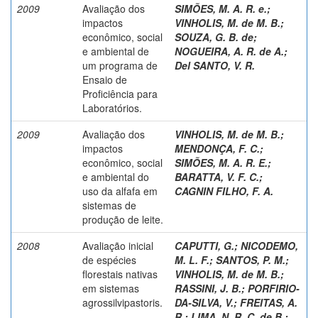
2009
Avaliação dos
SIMÕES, M. A. R. e.
;
impactos
VINHOLIS, M. de M. B.
;
econômico, social
SOUZA, G. B. de
;
e ambiental de
NOGUEIRA, A. R. de A.
;
um programa de
Del SANTO, V. R.
Ensaio de
Proficiência para
Laboratórios.
2009
Avaliação dos
VINHOLIS, M. de M. B.
;
impactos
MENDONÇA, F. C.
;
econômico, social
SIMÕES, M. A. R. E.
;
e ambiental do
BARATTA, V. F. C.
;
uso da alfafa em
CAGNIN FILHO, F. A.
sistemas de
produção de leite.
2008
Avaliação inicial
CAPUTTI, G.
;
NICODEMO,
de espécies
M. L. F.
;
SANTOS, P. M.
;
florestais nativas
VINHOLIS, M. de M. B.
;
em sistemas
RASSINI, J. B.
;
PORFIRIO-
agrossilvipastoris.
DA-SILVA, V.
;
FREITAS, A.
R.
;
LIMA, N. R. C. de B.
;