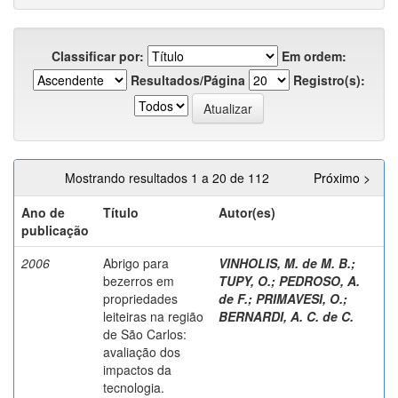
Classificar por:
Em ordem:
Resultados/Página
Registro(s):
Mostrando resultados 1 a 20 de 112
Próximo >
Ano de
Título
Autor(es)
publicação
2006
Abrigo para
VINHOLIS, M. de M. B.
;
bezerros em
TUPY, O.
;
PEDROSO, A.
propriedades
de F.
;
PRIMAVESI, O.
;
leiteiras na região
BERNARDI, A. C. de C.
de São Carlos:
avaliação dos
impactos da
tecnologia.