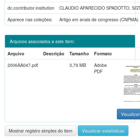
dc.contributor.institution
CLAUDIO APARECIDO SPADOTTO, SGT
Aparece nas coleções:
Artigo em anais de congresso (CNPMA)
Arquivos associados a este item:
Arquivo
Descrição
Tamanho
Formato
2006AA047.pdf
3,79 MB
Adobe
PDF
Visualizar
Mostrar registro simples do item
Visualizar estatísticas