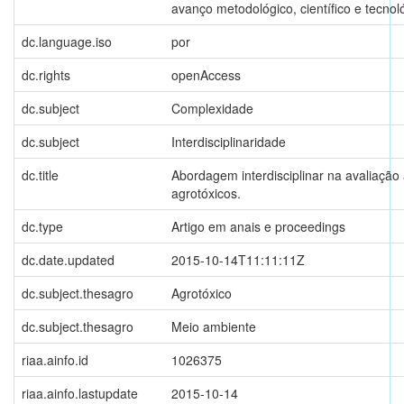
avanço metodológico, científico e tecnol
dc.language.iso
por
dc.rights
openAccess
dc.subject
Complexidade
dc.subject
Interdisciplinaridade
dc.title
Abordagem interdisciplinar na avaliação
agrotóxicos.
dc.type
Artigo em anais e proceedings
dc.date.updated
2015-10-14T11:11:11Z
dc.subject.thesagro
Agrotóxico
dc.subject.thesagro
Meio ambiente
riaa.ainfo.id
1026375
riaa.ainfo.lastupdate
2015-10-14