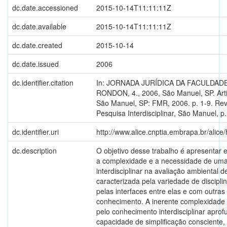
dc.date.accessioned
2015-10-14T11:11:11Z
dc.date.available
2015-10-14T11:11:11Z
dc.date.created
2015-10-14
dc.date.issued
2006
dc.identifier.citation
In: JORNADA JURÍDICA DA FACULDA
RONDON, 4., 2006, São Manuel, SP. Arti
São Manuel, SP: FMR, 2006. p. 1-9. Rev
Pesquisa Interdisciplinar, São Manuel, p
dc.identifier.uri
http://www.alice.cnptia.embrapa.br/alic
dc.description
O objetivo desse trabalho é apresentar e 
a complexidade e a necessidade de u
interdisciplinar na avaliação ambiental d
caracterizada pela variedade de discipli
pelas interfaces entre elas e com outras
conhecimento. A inerente complexidade 
pelo conhecimento interdisciplinar aprof
capacidade de simplificação consciente,