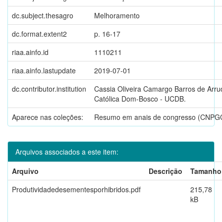
dc.subject.thesagro
Melhoramento
dc.format.extent2
p. 16-17
riaa.ainfo.id
1110211
riaa.ainfo.lastupdate
2019-07-01
dc.contributor.institution
Cassia Oliveira Camargo Barros de Arru
Católica Dom-Bosco - UCDB.
Aparece nas coleções:
Resumo em anais de congresso (CNPG
Arquivos associados a este item:
Arquivo
Descrição
Tamanho
Produtividadedesementesporhibridos.pdf
215,78
kB