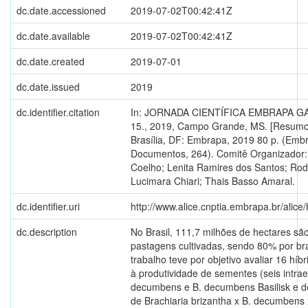
dc.date.accessioned
2019-07-02T00:42:41Z
dc.date.available
2019-07-02T00:42:41Z
dc.date.created
2019-07-01
dc.date.issued
2019
dc.identifier.citation
In: JORNADA CIENTÍFICA EMBRAPA G
15., 2019, Campo Grande, MS. [Resumos 
Brasília, DF: Embrapa, 2019 80 p. (Emb
Documentos, 264). Comitê Organizador:
Coelho; Lenita Ramires dos Santos; Rod
Lucimara Chiari; Thais Basso Amaral.
dc.identifier.uri
http://www.alice.cnptia.embrapa.br/alic
dc.description
No Brasil, 111,7 milhões de hectares s
pastagens cultivadas, sendo 80% por br
trabalho teve por objetivo avaliar 16 híb
à produtividade de sementes (seis intrae
decumbens e B. decumbens Basilisk e de
de Brachiaria brizantha x B. decumbens x