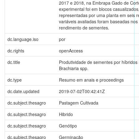
2017 e 2018, na Embrapa Gado de Cort
experimental foi em blocos casualizados
representadas por uma planta em seis r
variáveis avaliadas foram baseadas no
rendimento de sementes.
dc.language.iso
por
dc.rights
openAccess
dc.title
Produtividade de sementes por híbridos
Brachiaria spp.
dc.type
Resumo em anais e proceedings
dc.date.updated
2019-07-02T00:42:41Z
dc.subject.thesagro
Pastagem Cultivada
dc.subject.thesagro
Hibrido
dc.subject.thesagro
Genótipo
dc.subject.thesagro
Germinação