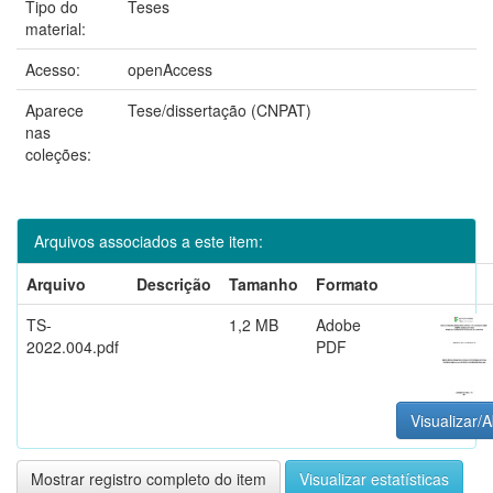
Tipo do
Teses
material:
Acesso:
openAccess
Aparece
Tese/dissertação (CNPAT)
nas
coleções:
Arquivos associados a este item:
Arquivo
Descrição
Tamanho
Formato
TS-
1,2 MB
Adobe
2022.004.pdf
PDF
Visualizar/A
Mostrar registro completo do item
Visualizar estatísticas