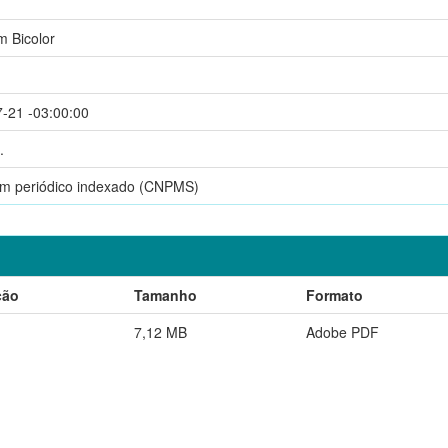
 Bicolor
-21 -03:00:00
.
em periódico indexado (CNPMS)
ção
Tamanho
Formato
7,12 MB
Adobe PDF