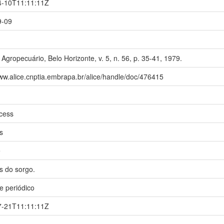
4-10T11:11:11Z
9-09
 Agropecuário, Belo Horizonte, v. 5, n. 56, p. 35-41, 1979.
www.alice.cnptia.embrapa.br/alice/handle/doc/476415
cess
s
e
 do sorgo.
de periódico
7-21T11:11:11Z