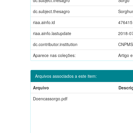
dc.subject.thesagro
Sorgo
dc.subject.thesagro
Sorghum
riaa.ainfo.id
476415
riaa.ainfo.lastupdate
2018-07
dc.contributor.institution
CNPMS
Aparece nas coleções:
Artigo 
Arquivos associados a este item:
Arquivo
Descri
Doencassorgo.pdf