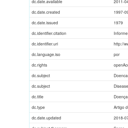
dc.date.available
2011-0
dc.date.created
1997-0
dc.date.issued
1979
dc.identifier.citation
Informe
dc.identifier.uri
http://
dc.language.iso
por
dc.rights
openAc
dc.subject
Doenca
dc.subject
Diseas
dc.title
Doenças
dc.type
Artigo 
dc.date.updated
2018-0