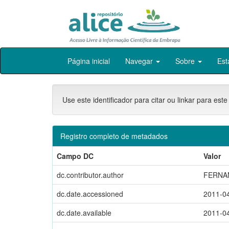
Skip
Página inicial
Navegar
Sobre
Est
navigation
Use este identificador para citar ou linkar para este
Registro completo de metadados
Campo DC
Valor
dc.contributor.author
FERNAN
dc.date.accessioned
2011-0
dc.date.available
2011-0