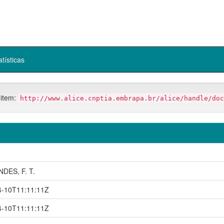
atísticas
 item:
http://www.alice.cnptia.embrapa.br/alice/handle/doc
DES, F. T.
4-10T11:11:11Z
4-10T11:11:11Z