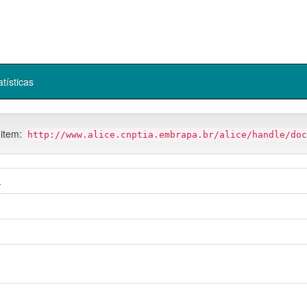
atísticas
 item:
http://www.alice.cnptia.embrapa.br/alice/handle/doc
.