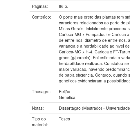
Páginas:
86 p.
Conteúdo:
O porte mais ereto das plantas tem si
caracteres relacionados ao porte de p
Minas Gerais. Inicialmente procedeu-s
Carioca-MG x Pompadour e Carioca x 
de entre-nos, diametro de entre-nos,
variancia e a herdabilidade ao nivel 
Carioca-MG x H-4, Carioca x FT-Taruma
graos (g/parcela). Foi estimada a vari
herdabilidade realizada. Constatou-se
maior variacao, havendo predominancia 
de baixa eficiencia. Contudo, quando s
geneticos evidenciaram a possibilida
Thesagro:
Feijão
Genética
Notas:
Dissertação (Mestrado) - Universidade
Tipo do
Teses
material: