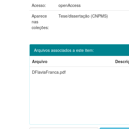
Acesso:
openAccess
Aparece
Tese/dissertação (CNPMS)
nas
coleções:
Arquivos associados a este item:
Arquivo
Descri
DFlaviaFranca.pdf