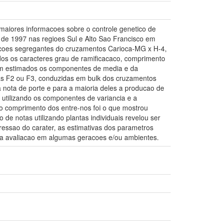
 maiores informacoes sobre o controle genetico de
o de 1997 nas regioes Sul e Alto Sao Francisco em
eracoes segregantes do cruzamentos Carioca-MG x H-4,
os os caracteres grau de ramificacaco, comprimento
oram estimados os componentes de media e da
ntas F2 ou F3, conduzidas em bulk dos cruzamentos
 nota de porte e para a maioria deles a producao de
s utilizando os componentes de variancia e a
o o comprimento dos entre-nos foi o que mostrou
 de notas utilizando plantas individuais revelou ser
pressao do carater, as estimativas dos parametros
s a avaliacao em algumas geracoes e/ou ambientes.