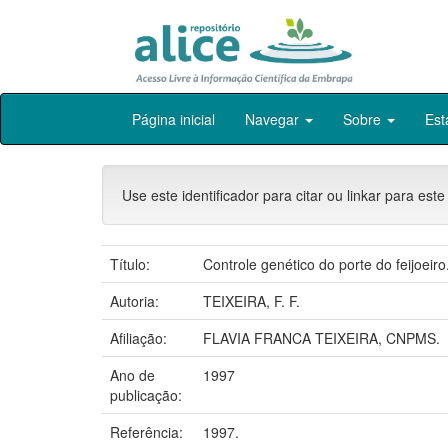
Skip
Página inicial
Navegar
Sobre
Est
navigation
Use este identificador para citar ou linkar para este
Título:
Controle genético do porte do feijoeiro
Autoria:
TEIXEIRA, F. F.
Afiliação:
FLAVIA FRANCA TEIXEIRA, CNPMS.
Ano de
1997
publicação:
Referência:
1997.