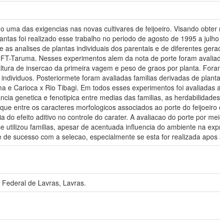
do uma das exigencias nas novas cultivares de feijoeiro. Visando obter
lantas foi realizado esse trabalho no periodo de agosto de 1995 a julh
e as analises de plantas individuais dos parentais e de diferentes g
FT-Taruma. Nesses experimentos alem da nota de porte foram avaliad
 altura de insercao da primeira vagem e peso de graos por planta. F
de individuos. Posteriormete foram avaliadas familias derivadas de pla
 e Carioca x Rio Tibagi. Em todos esses experimentos foi avaliadas a
ancia genetica e fenotipica entre medias das familias, as herdabilidade
 que entre os caracteres morfologicos associados ao porte do feijoeir
do efeito aditivo no controle do carater. A avaliacao do porte por meio
e utilizou familias, apesar de acentuada influencia do ambiente na ex
de de sucesso com a selecao, especialmente se esta for realizada apo
 Federal de Lavras, Lavras.