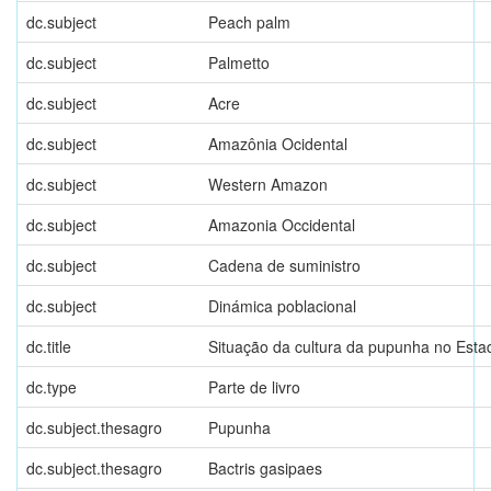
dc.subject
Peach palm
dc.subject
Palmetto
dc.subject
Acre
dc.subject
Amazônia Ocidental
dc.subject
Western Amazon
dc.subject
Amazonia Occidental
dc.subject
Cadena de suministro
dc.subject
Dinámica poblacional
dc.title
Situação da cultura da pupunha no Esta
dc.type
Parte de livro
dc.subject.thesagro
Pupunha
dc.subject.thesagro
Bactris gasipaes