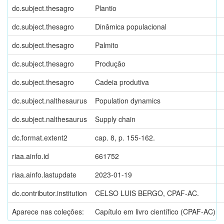
dc.subject.thesagro
Plantio
dc.subject.thesagro
Dinâmica populacional
dc.subject.thesagro
Palmito
dc.subject.thesagro
Produção
dc.subject.thesagro
Cadeia produtiva
dc.subject.nalthesaurus
Population dynamics
dc.subject.nalthesaurus
Supply chain
dc.format.extent2
cap. 8, p. 155-162.
riaa.ainfo.id
661752
riaa.ainfo.lastupdate
2023-01-19
dc.contributor.institution
CELSO LUIS BERGO, CPAF-AC.
Aparece nas coleções:
Capítulo em livro científico (CPAF-AC)