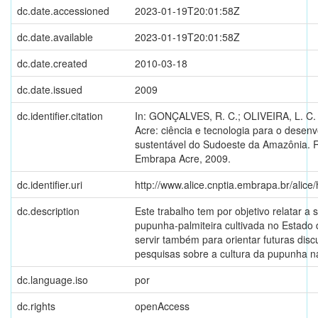
dc.date.accessioned
2023-01-19T20:01:58Z
dc.date.available
2023-01-19T20:01:58Z
dc.date.created
2010-03-18
dc.date.issued
2009
dc.identifier.citation
In: GONÇALVES, R. C.; OLIVEIRA, L. C.
Acre: ciência e tecnologia para o desen
sustentável do Sudoeste da Amazônia. R
Embrapa Acre, 2009.
dc.identifier.uri
http://www.alice.cnptia.embrapa.br/alic
dc.description
Este trabalho tem por objetivo relatar a 
pupunha-palmiteira cultivada no Estado
servir também para orientar futuras dis
pesquisas sobre a cultura da pupunha n
dc.language.iso
por
dc.rights
openAccess