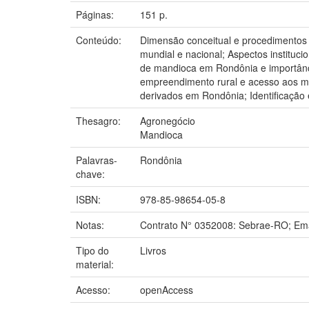
Páginas:
151 p.
Conteúdo:
Dimensão conceitual e procedimentos 
mundial e nacional; Aspectos instituc
de mandioca em Rondônia e importânci
empreendimento rural e acesso aos me
derivados em Rondônia; Identificação 
Thesagro:
Agronegócio
Mandioca
Palavras-
Rondônia
chave:
ISBN:
978-85-98654-05-8
Notas:
Contrato N° 0352008: Sebrae-RO; Em
Tipo do
Livros
material:
Acesso:
openAccess