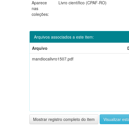
Aparece
Livro científico (CPAF-RO)
nas
coleções:
Arquivos associados a este item:
Arquivo
mandiocalivro1507.pdf
Mostrar registro completo do item
Visualizar esta