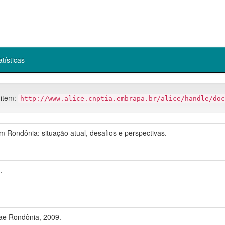
atísticas
 item:
http://www.alice.cnptia.embrapa.br/alice/handle/doc
m Rondônia: situação atual, desafios e perspectivas.
.
ae Rondônia, 2009.