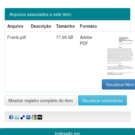
Arquivos associados a este item:
Arquivo
Descrição
Tamanho
Formato
Fran6.pdf
77,95 kB
Adobe
PDF
Visualizar/Abrir
Mostrar registro completo do item
Visualizar estatísticas
Indexado por