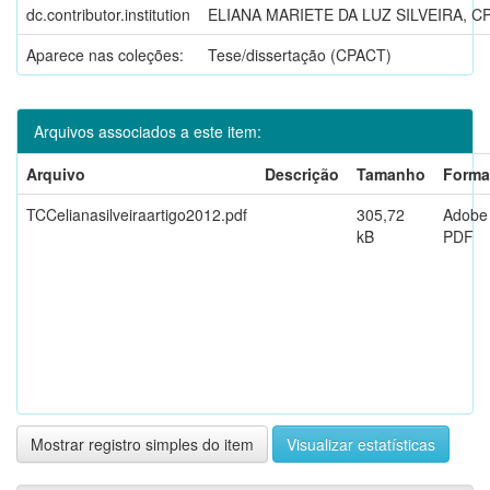
dc.contributor.institution
ELIANA MARIETE DA LUZ SILVEIRA, C
Aparece nas coleções:
Tese/dissertação (CPACT)
Arquivos associados a este item:
Arquivo
Descrição
Tamanho
Forma
TCCelianasilveiraartigo2012.pdf
305,72
Adobe
kB
PDF
Mostrar registro simples do item
Visualizar estatísticas