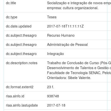
dc.title
Socialização e integração de novos em
empresa: cultura organizacional.
dc.type
Teses
dc.date.updated
2017-07-18T11:11:11Z
dc.subject.thesagro
Recurso Humano
dc.subject.thesagro
Administração de Pessoal
dc.subject.thesagro
Integração
dc.description.notes
Trabalho de Conclusão de Curso (Pós-
Desenvolvimento de Talentos e Gestão d
Facultdade de Tecnologia SENAC, Pelot
Orientadora: Sibele Valente.
dc.format.extent2
23 f.
riaa.ainfo.id
938748
riaa.ainfo.lastupdate
2017-07-18