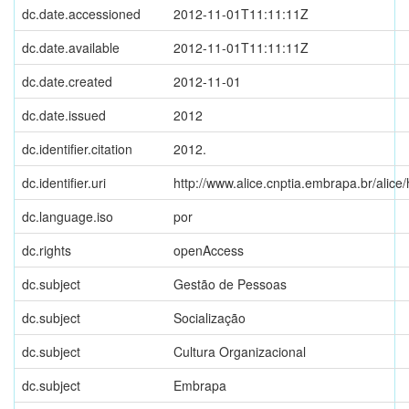
dc.date.accessioned
2012-11-01T11:11:11Z
dc.date.available
2012-11-01T11:11:11Z
dc.date.created
2012-11-01
dc.date.issued
2012
dc.identifier.citation
2012.
dc.identifier.uri
http://www.alice.cnptia.embrapa.br/alic
dc.language.iso
por
dc.rights
openAccess
dc.subject
Gestão de Pessoas
dc.subject
Socialização
dc.subject
Cultura Organizacional
dc.subject
Embrapa