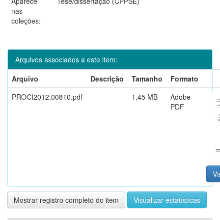
Aparece
Tese/dissertação (CPPSE)
nas
coleções:
Arquivos associados a este item:
Arquivo
Descrição
Tamanho
Formato
PROCI2012.00810.pdf
1,45 MB
Adobe
PDF
Vi
Mostrar registro completo do item
Visualizar estatísticas