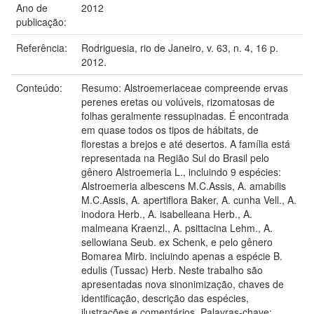
Ano de
2012
publicação:
Referência:
Rodriguesia, rio de Janeiro, v. 63, n. 4, 16 p.
2012.
Conteúdo:
Resumo: Alstroemeriaceae compreende ervas
perenes eretas ou volúveis, rizomatosas de
folhas geralmente ressupinadas. É encontrada
em quase todos os tipos de hábitats, de
florestas a brejos e até desertos. A família está
representada na Região Sul do Brasil pelo
gênero Alstroemeria L., incluindo 9 espécies:
Alstroemeria albescens M.C.Assis, A. amabilis
M.C.Assis, A. apertiflora Baker, A. cunha Vell., A.
inodora Herb., A. isabelleana Herb., A.
malmeana Kraenzl., A. psittacina Lehm., A.
sellowiana Seub. ex Schenk, e pelo gênero
Bomarea Mirb. incluindo apenas a espécie B.
edulis (Tussac) Herb. Neste trabalho são
apresentadas nova sinonimização, chaves de
identificação, descrição das espécies,
ilustrações e comentários. Palavras-chave: