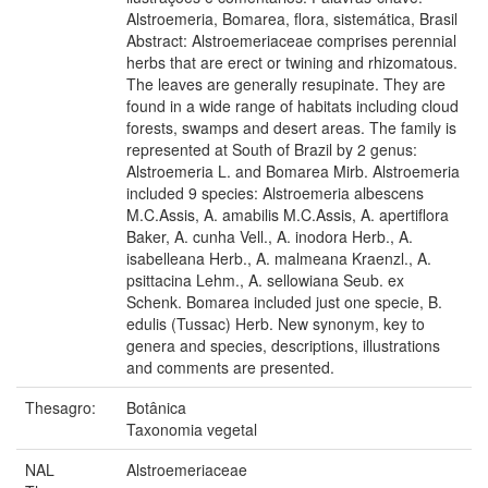
Alstroemeria, Bomarea, flora, sistemática, Brasil
Abstract: Alstroemeriaceae comprises perennial
herbs that are erect or twining and rhizomatous.
The leaves are generally resupinate. They are
found in a wide range of habitats including cloud
forests, swamps and desert areas. The family is
represented at South of Brazil by 2 genus:
Alstroemeria L. and Bomarea Mirb. Alstroemeria
included 9 species: Alstroemeria albescens
M.C.Assis, A. amabilis M.C.Assis, A. apertiflora
Baker, A. cunha Vell., A. inodora Herb., A.
isabelleana Herb., A. malmeana Kraenzl., A.
psittacina Lehm., A. sellowiana Seub. ex
Schenk. Bomarea included just one specie, B.
edulis (Tussac) Herb. New synonym, key to
genera and species, descriptions, illustrations
and comments are presented.
Thesagro:
Botânica
Taxonomia vegetal
NAL
Alstroemeriaceae