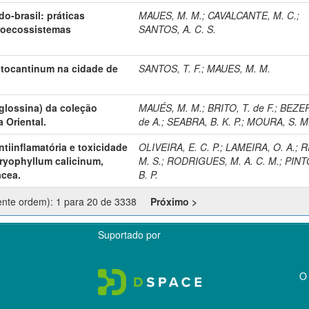
do-brasil: práticas
MAUES, M. M.
;
CAVALCANTE, M. C.
;
roecossistemas
SANTOS, A. C. S.
 tocantinum na cidade de
SANTOS, T. F.
;
MAUES, M. M.
glossina) da coleção
MAUÉS, M. M.
;
BRITO, T. de F.
;
BEZER
 Oriental.
de A.
;
SEABRA, B. K. P.
;
MOURA, S. M.
tiinflamatória e toxicidade
OLIVEIRA, E. C. P.
;
LAMEIRA, O. A.
;
R
ryophyllum calicinum,
M. S.
;
RODRIGUES, M. A. C. M.
;
PINTO
acea.
B. P.
ente ordem): 1 para 20 de 3338
Próximo >
Suportado por
O 