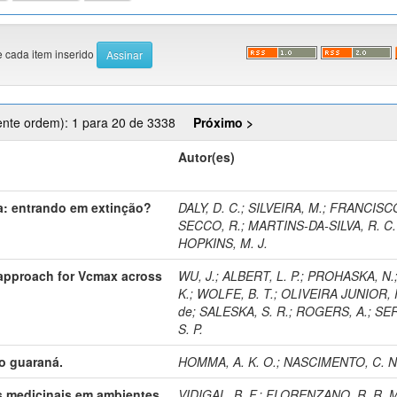
e cada item inserido
ente ordem): 1 para 20 de 3338
Próximo >
Autor(es)
a: entrando em extinção?
DALY, D. C.
;
SILVEIRA, M.
;
FRANCISCO
SECCO, R.
;
MARTINS-DA-SILVA, R. C.
HOPKINS, M. J.
approach for Vcmax across
WU, J.
;
ALBERT, L. P.
;
PROHASKA, N.
K.
;
WOLFE, B. T.
;
OLIVEIRA JUNIOR, 
de
;
SALESKA, S. R.
;
ROGERS, A.
;
SER
S. P.
do guaraná.
HOMMA, A. K. O.
;
NASCIMENTO, C. N.
as medicinais em ambientes
VIDIGAL, B. F.
;
FLORENZANO, R. R. M