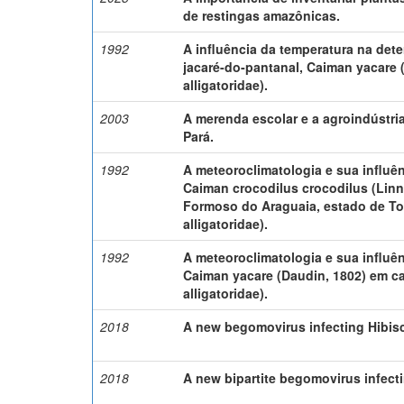
de restingas amazônicas.
1992
A influência da temperatura na det
jacaré-do-pantanal, Caiman yacare 
alligatoridae).
2003
A merenda escolar e a agroindústri
Pará.
1992
A meteoroclimatologia e sua influê
Caiman crocodilus crocodilus (Lin
Formoso do Araguaia, estado de To
alligatoridae).
1992
A meteoroclimatologia e sua influê
Caiman yacare (Daudin, 1802) em cat
alligatoridae).
2018
A new begomovirus infecting Hibiscu
2018
A new bipartite begomovirus infecti