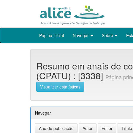
Skip
Página inicial
Navegar
Sobre
Est
navigation
Resumo em anais de co
(CPATU) : [3338]
Página prin
Visualizar estatísticas
Navegar