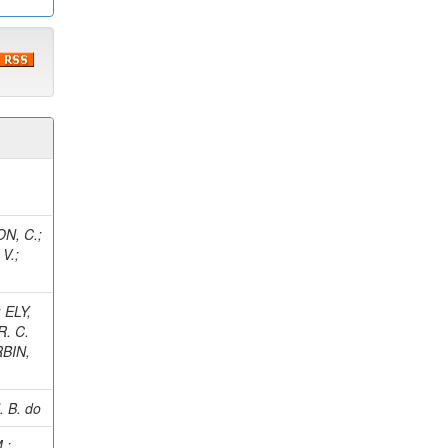
N, C.
;
 V.
;
;
ELY,
R. C.
BIN,
 B. do
.
;