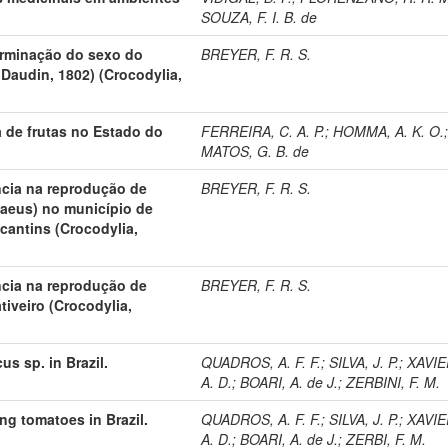
SOUZA, F. I. B. de
erminação do sexo do
BREYER, F. R. S.
(Daudin, 1802) (Crocodylia,
a de frutas no Estado do
FERREIRA, C. A. P.
;
HOMMA, A. K. O.
MATOS, G. B. de
ncia na reprodução de
BREYER, F. R. S.
naeus) no município de
cantins (Crocodylia,
ncia na reprodução de
BREYER, F. R. S.
iveiro (Crocodylia,
s sp. in Brazil.
QUADROS, A. F. F.
;
SILVA, J. P.
;
XAVIE
A. D.
;
BOARI, A. de J.
;
ZERBINI, F. M.
ng tomatoes in Brazil.
QUADROS, A. F. F.
;
SILVA, J. P.
;
XAVIE
A. D.
;
BOARI, A. de J.
;
ZERBI, F. M.