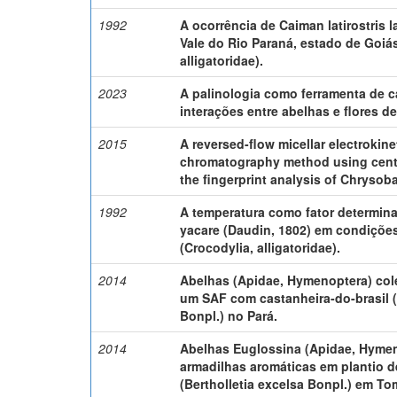
1992
A ocorrência de Caiman latirostris l
Vale do Rio Paraná, estado de Goiás
alligatoridae).
2023
A palinologia como ferramenta de c
interações entre abelhas e flores de 
2015
A reversed-flow micellar electrokinet
chromatography method using centr
the fingerprint analysis of Chrysob
1992
A temperatura como fator determin
yacare (Daudin, 1802) em condições
(Crocodylia, alligatoridae).
2014
Abelhas (Apidae, Hymenoptera) col
um SAF com castanheira-do-brasil (
Bonpl.) no Pará.
2014
Abelhas Euglossina (Apidae, Hymen
armadilhas aromáticas em plantio d
(Bertholletia excelsa Bonpl.) em T