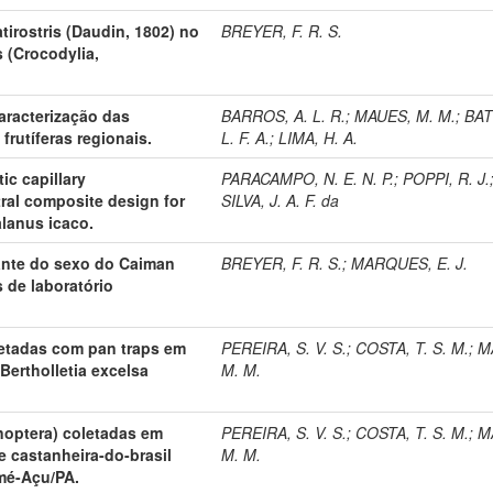
atirostris (Daudin, 1802) no
BREYER, F. R. S.
 (Crocodylia,
aracterização das
BARROS, A. L. R.
;
MAUES, M. M.
;
BAT
frutíferas regionais.
L. F. A.
;
LIMA, H. A.
ic capillary
PARACAMPO, N. E. N. P.
;
POPPI, R. J.
al composite design for
SILVA, J. A. F. da
alanus icaco.
ante do sexo do Caiman
BREYER, F. R. S.
;
MARQUES, E. J.
 de laboratório
etadas com pan traps em
PEREIRA, S. V. S.
;
COSTA, T. S. M.
;
M
Bertholletia excelsa
M. M.
optera) coletadas em
PEREIRA, S. V. S.
;
COSTA, T. S. M.
;
M
e castanheira-do-brasil
M. M.
omé-Açu/PA.