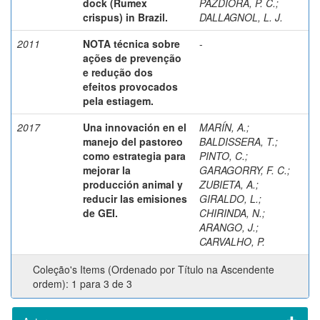
dock (Rumex
PAZDIORA, P. C.
;
crispus) in Brazil.
DALLAGNOL, L. J.
2011
NOTA técnica sobre
-
ações de prevenção
e redução dos
efeitos provocados
pela estiagem.
2017
Una innovación en el
MARÍN, A.
;
manejo del pastoreo
BALDISSERA, T.
;
como estrategia para
PINTO, C.
;
mejorar la
GARAGORRY, F. C.
;
producción animal y
ZUBIETA, A.
;
reducir las emisiones
GIRALDO, L.
;
de GEI.
CHIRINDA, N.
;
ARANGO, J.
;
CARVALHO, P.
Coleção's Items (Ordenado por Título na Ascendente
ordem): 1 para 3 de 3