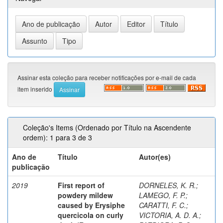
Assinar esta coleção para receber notificações por e-mail de cada
item inserido
Coleção's Items (Ordenado por Título na Ascendente
ordem): 1 para 3 de 3
Ano de
Título
Autor(es)
publicação
2019
First report of
DORNELES, K. R.
;
powdery mildew
LAMEGO, F. P.
;
caused by Erysiphe
CARATTI, F. C.
;
quercicola on curly
VICTORIA, A. D. A.
;