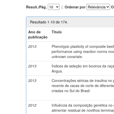
Result./Pág.
|
Ordenar por
O
Resultado 1-10 de 174.
Ano de
Título
publicação
2013
Phenotypic plasticity of composite beef
performance using reaction norms mod
unknown covariate.
2013
Índices de seleção em bovinos da ra
Angus.
2013
Concentrações séricas de insulina no 
recente de vacas de corte de diferent
criadas no Sul do Brasil.
2012
Influência da composição genética n
alimentar residual de novilhos termin