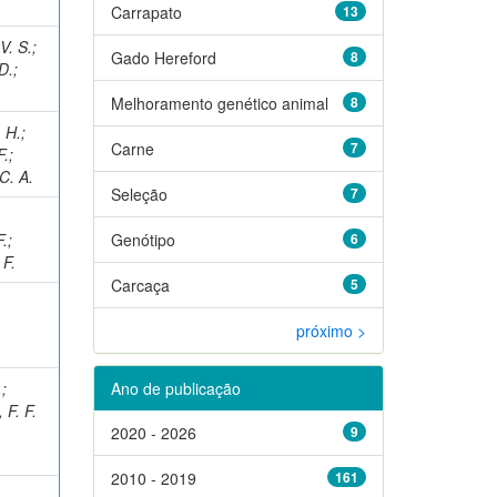
Carrapato
13
. S.
;
Gado Hereford
8
D.
;
Melhoramento genético animal
8
 H.
;
Carne
7
F.
;
C. A.
Seleção
7
F.
;
Genótipo
6
F.
Carcaça
5
próximo >
.
;
Ano de publicação
F. F.
2020 - 2026
9
2010 - 2019
161
.