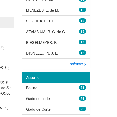
MENEZES, L. de M.
18
SILVEIRA, I. D. B.
18
AZAMBUJA, R. C. de C.
15
BIEGELMEYER, P.
13
F.
;
DIONELLO, N. J. L.
13
próximo >
, L.
;
Assunto
S, P.
de S.
;
Bovino
51
DOSO,
Gado de corte
41
NES,
Gado de Corte
23