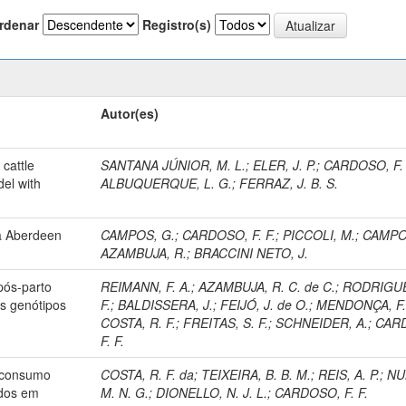
rdenar
Registro(s)
Autor(es)
 cattle
SANTANA JÚNIOR, M. L.
;
ELER, J. P.
;
CARDOSO, F. 
el with
ALBUQUERQUE, L. G.
;
FERRAZ, J. B. S.
ça Aberdeen
CAMPOS, G.
;
CARDOSO, F. F.
;
PICCOLI, M.
;
CAMPOS
AZAMBUJA, R.
;
BRACCINI NETO, J.
pós-parto
REIMANN, F. A.
;
AZAMBUJA, R. C. de C.
;
RODRIGUE
es genótipos
F.
;
BALDISSERA, J.
;
FEIJÓ, J. de O.
;
MENDONÇA, F. 
COSTA, R. F.
;
FREITAS, S. F.
;
SCHNEIDER, A.
;
CAR
F. F.
o consumo
COSTA, R. F. da
;
TEIXEIRA, B. B. M.
;
REIS, A. P.
;
NU
ados em
M. N. G.
;
DIONELLO, N. J. L.
;
CARDOSO, F. F.