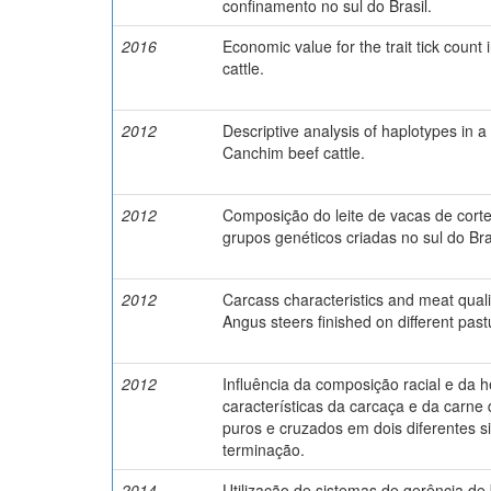
confinamento no sul do Brasil.
2016
Economic value for the trait tick count
cattle.
2012
Descriptive analysis of haplotypes in a
Canchim beef cattle.
2012
Composição do leite de vacas de corte
grupos genéticos criadas no sul do Bra
2012
Carcass characteristics and meat qual
Angus steers finished on different past
2012
Influência da composição racial e da 
características da carcaça e da carne 
puros e cruzados em dois diferentes 
terminação.
2014
Utilização de sistemas de gerência de