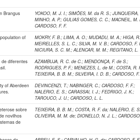
 in Brangus
YOKOO, M. J. I.
;
SIMÕES, M. da R. S.
;
JUNQUEIRA, V
MINHO, A. P.
;
GULIAS GOMES, C. C.
;
MACNEIL, M. 
CARDOSO, F. F.
 population of
MOKRY, F. B.
;
LIMA, A. O.
;
MUDADU, M. A.
;
HIGA, R.
MEIRELLES, S. L. C.
;
SILVA, M. V. B.
;
CARDOSO, F. 
NICIURA, S. C. M.
;
ALENCAR, M. M.
;
REGITANO, L. 
 de diferentes
AZAMBUJA, R. C. de C.
;
MENDONÇA, F. de S.
;
sil.
RODRIGUES, P. F.
;
MENEZES, L. de M.
;
COSTA, R. 
TEIXEIRA, B. B. M.
;
SILVEIRA, I. D. B.
;
CARDOSO, F. 
ity of Aberdeen
DEVINCENZI, T.
;
NABINGER, C.
;
CARDOSO, F. F.
;
ures.
NALERIO, E. S.
;
CARASSAI, I. J.
;
FEDRIGO, J. K.
;
TAROUCO, J. U.
;
CARDOSO, L. L.
heterose sobre
TEIXEIRA, B. B. M.
;
COSTA, R. F. da
;
NALERIO, E. S
de novilhos
OLIVEIRA, M. M. de
;
DIONELLO, N. J. L.
;
CARDOSO, 
sistemas de
 banco de
ABREU, E. S.
;
CARVALHO, H. G. de
;
CARDOSO, F. F