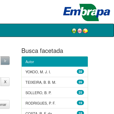
Busca facetada
Autor
YOKOO, M. J. I.
38
TEIXEIRA, B. B. M.
26
SOLLERO, B. P.
25
RODRIGUES, P. F.
19
COSTA, R. F. da
18