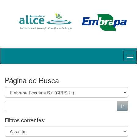
Skip
navigation
Página de Busca
Filtros correntes: