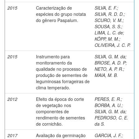
2015
Caracterização de
SILVA, E. F.
;
espécies do grupo notata
SILVA, R. D. D.
;
do gênero Paspalum.
SCURO, V. M.
;
SOUSA, S. S.
;
LIMA, L. C. de
;
KÖPP, M. M.
;
OLIVEIRA, J. C. P.
2015
Instrumento para
SILVA, G. M. da
;
monitoramento da
BROSE, A. D. P
;
qualidade no processo de
NETO, A. P. R.
;
produção de sementes de
MAIA, M. B.
leguminosas forrageiras de
clima temperado.
2012
Efeito da época do corte
PERES, E. R.
;
de vegetação nos
BORBA, A. U.
;
componentes de
SILVA, G. M. da
;
rendimento de sementes
PEDROSO, C. E.
de cornichão.
da S.
2017
Avaliação da germinação
GARCIA, J. F.
;