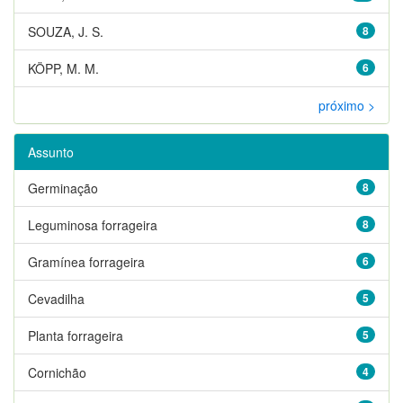
SOUZA, J. S.
8
KÖPP, M. M.
6
próximo >
Assunto
Germinação
8
Leguminosa forrageira
8
Gramínea forrageira
6
Cevadilha
5
Planta forrageira
5
Cornichão
4