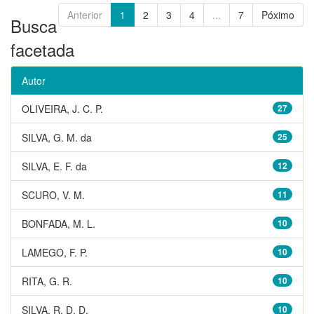
Anterior
1
2
3
4
...
7
Póximo
Busca
facetada
Autor
OLIVEIRA, J. C. P.
27
SILVA, G. M. da
25
SILVA, E. F. da
12
SCURO, V. M.
11
BONFADA, M. L.
10
LAMEGO, F. P.
10
RITA, G. R.
10
SILVA, R. D. D.
10