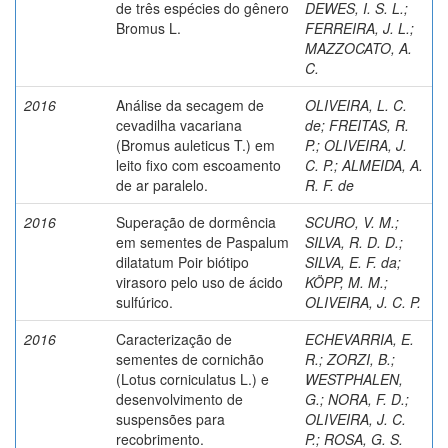
de três espécies do gênero
DEWES, I. S. L.
;
Bromus L.
FERREIRA, J. L.
;
MAZZOCATO, A.
C.
2016
Análise da secagem de
OLIVEIRA, L. C.
cevadilha vacariana
de
;
FREITAS, R.
(Bromus auleticus T.) em
P.
;
OLIVEIRA, J.
leito fixo com escoamento
C. P.
;
ALMEIDA, A.
de ar paralelo.
R. F. de
2016
Superação de dormência
SCURO, V. M.
;
em sementes de Paspalum
SILVA, R. D. D.
;
dilatatum Poir biótipo
SILVA, E. F. da
;
virasoro pelo uso de ácido
KÖPP, M. M.
;
sulfúrico.
OLIVEIRA, J. C. P.
2016
Caracterização de
ECHEVARRIA, E.
sementes de cornichão
R.
;
ZORZI, B.
;
(Lotus corniculatus L.) e
WESTPHALEN,
desenvolvimento de
G.
;
NORA, F. D.
;
suspensões para
OLIVEIRA, J. C.
recobrimento.
P.
;
ROSA, G. S.