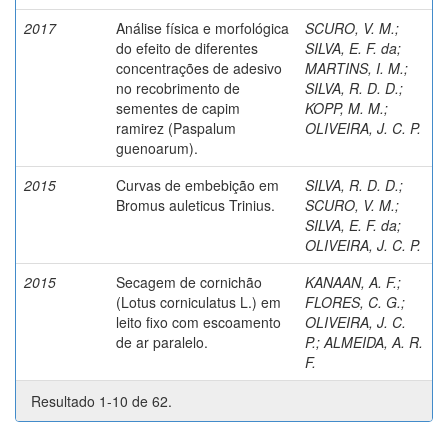
2017
Análise física e morfológica
SCURO, V. M.
;
do efeito de diferentes
SILVA, E. F. da
;
concentrações de adesivo
MARTINS, I. M.
;
no recobrimento de
SILVA, R. D. D.
;
sementes de capim
KOPP, M. M.
;
ramirez (Paspalum
OLIVEIRA, J. C. P.
guenoarum).
2015
Curvas de embebição em
SILVA, R. D. D.
;
Bromus auleticus Trinius.
SCURO, V. M.
;
SILVA, E. F. da
;
OLIVEIRA, J. C. P.
2015
Secagem de cornichão
KANAAN, A. F.
;
(Lotus corniculatus L.) em
FLORES, C. G.
;
leito fixo com escoamento
OLIVEIRA, J. C.
de ar paralelo.
P.
;
ALMEIDA, A. R.
F.
Resultado 1-10 de 62.