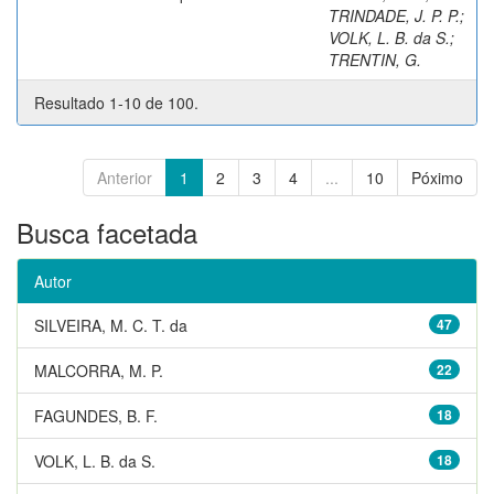
TRINDADE, J. P. P.
;
VOLK, L. B. da S.
;
TRENTIN, G.
Resultado 1-10 de 100.
Anterior
1
2
3
4
...
10
Póximo
Busca facetada
Autor
SILVEIRA, M. C. T. da
47
MALCORRA, M. P.
22
FAGUNDES, B. F.
18
VOLK, L. B. da S.
18