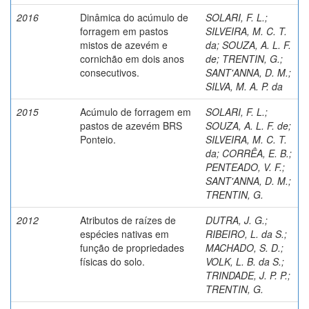
2016
Dinâmica do acúmulo de
SOLARI, F. L.
;
forragem em pastos
SILVEIRA, M. C. T.
mistos de azevém e
da
;
SOUZA, A. L. F.
cornichão em dois anos
de
;
TRENTIN, G.
;
consecutivos.
SANT'ANNA, D. M.
;
SILVA, M. A. P. da
2015
Acúmulo de forragem em
SOLARI, F. L.
;
pastos de azevém BRS
SOUZA, A. L. F. de
;
Ponteio.
SILVEIRA, M. C. T.
da
;
CORRÊA, E. B.
;
PENTEADO, V. F.
;
SANT'ANNA, D. M.
;
TRENTIN, G.
2012
Atributos de raízes de
DUTRA, J. G.
;
espécies nativas em
RIBEIRO, L. da S.
;
função de propriedades
MACHADO, S. D.
;
físicas do solo.
VOLK, L. B. da S.
;
TRINDADE, J. P. P.
;
TRENTIN, G.