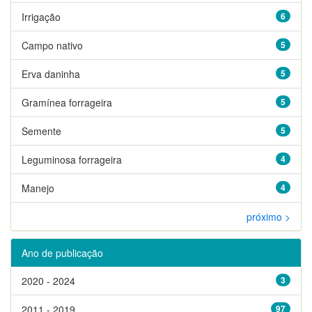
Irrigação
6
Campo nativo
5
Erva daninha
5
Gramínea forrageira
5
Semente
5
Leguminosa forrageira
4
Manejo
4
próximo >
Ano de publicação
2020 - 2024
3
2011 - 2019
97