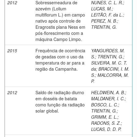
2012
Sobressemeadura de
NUNES, C. L. R.
;
azevém (Lolium
LUCAS, M.
;
multiflorum L.) em campo
LEITÃO, F. da L.
;
nativo após controle de
PEREZ, N. B.
;
Eragrostis plana Ness em
TRENTIN, G.
pós-florescimento com a
máquina Campo Limpo.
2015
Frequência de ocorrência
YANGURDES, M.
de geadas com o uso da
S.
;
TRENTIN, G.
;
temperatura do ar para a
SILVEIRA, M. C. T.
região da Campanha.
da
;
BRACCINI, I. M.
S.
;
MALCORRA, M.
P.
2012
Saldo de radiação diurno
HELDWEIN, A. B.
;
em dosséis de batata
MALDANER, I. C.
;
como função da radiação
BOSCO, L. C.
;
solar global.
TRENTIN, G.
;
GRIMM, E. L.
;
RADONS, S. Z.
;
LUCAS, D. D. P.