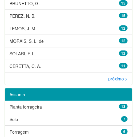
BRUNETTO, G.
15
PEREZ, N. B.
15
LEMOS, J. M.
12
MORAIS, S. L. de
12
SOLARI, F. L.
12
CERETTA, C. A.
11
próximo >
Assunto
Planta forrageira
13
Solo
7
Forragem
6