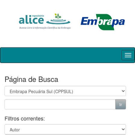
Skip
navigation
Página de Busca
Filtros correntes: