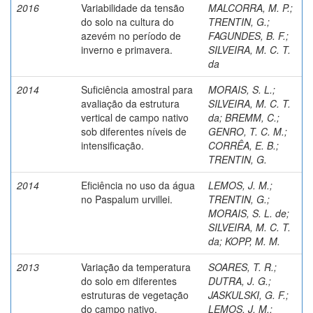
2016
Variabilidade da tensão
MALCORRA, M. P.
;
do solo na cultura do
TRENTIN, G.
;
azevém no período de
FAGUNDES, B. F.
;
inverno e primavera.
SILVEIRA, M. C. T.
da
2014
Suficiência amostral para
MORAIS, S. L.
;
avaliação da estrutura
SILVEIRA, M. C. T.
vertical de campo nativo
da
;
BREMM, C.
;
sob diferentes níveis de
GENRO, T. C. M.
;
intensificação.
CORRÊA, E. B.
;
TRENTIN, G.
2014
Eficiência no uso da água
LEMOS, J. M.
;
no Paspalum urvillei.
TRENTIN, G.
;
MORAIS, S. L. de
;
SILVEIRA, M. C. T.
da
;
KOPP, M. M.
2013
Variação da temperatura
SOARES, T. R.
;
do solo em diferentes
DUTRA, J. G.
;
estruturas de vegetação
JASKULSKI, G. F.
;
do campo nativo.
LEMOS, J. M.
;