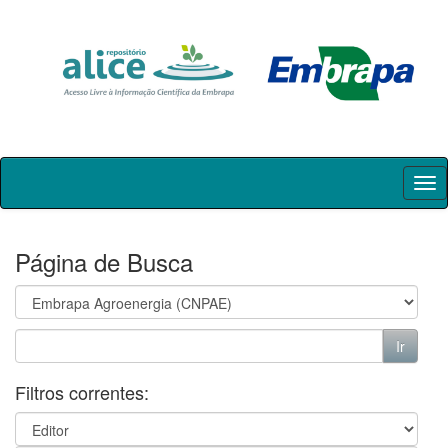
Skip
navigation
Página de Busca
Filtros correntes: