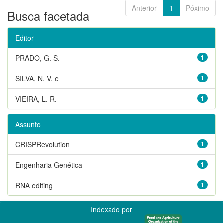
Anterior
1
Póximo
Busca facetada
Editor
PRADO, G. S.
1
SILVA, N. V. e
1
VIEIRA, L. R.
1
Assunto
CRISPRevolution
1
Engenharia Genética
1
RNA editing
1
Indexado por