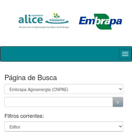
Skip
navigation
Página de Busca
Filtros correntes: