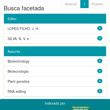
Anterior
1
Póximo
Busca facetada
Editor
LOPES FILHO, J. H.
1
SILVA, N. V. e
1
Assunto
Biotechnology
1
Biotecnologia
1
Plant genetics
1
RNA editing
1
Indexado por