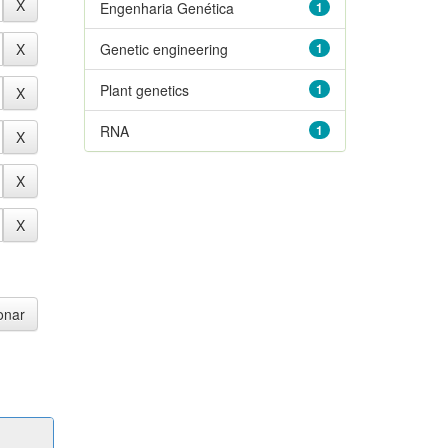
Engenharia Genética
1
Genetic engineering
1
Plant genetics
1
RNA
1