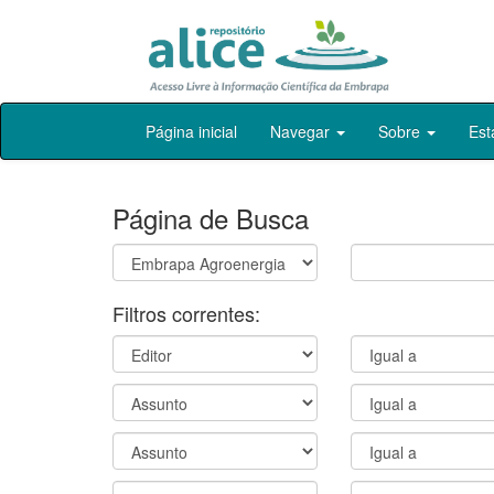
Skip
Página inicial
Navegar
Sobre
Est
navigation
Página de Busca
Filtros correntes: