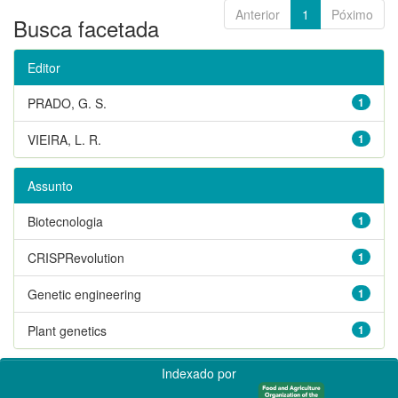
Anterior
1
Póximo
Busca facetada
Editor
PRADO, G. S.
1
VIEIRA, L. R.
1
Assunto
Biotecnologia
1
CRISPRevolution
1
Genetic engineering
1
Plant genetics
1
Indexado por