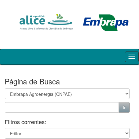
Skip
navigation
Página de Busca
Filtros correntes: