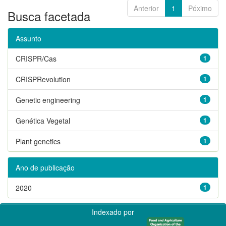
Anterior
1
Póximo
Busca facetada
Assunto
CRISPR/Cas
1
CRISPRevolution
1
Genetic engineering
1
Genética Vegetal
1
Plant genetics
1
Ano de publicação
2020
1
Indexado por