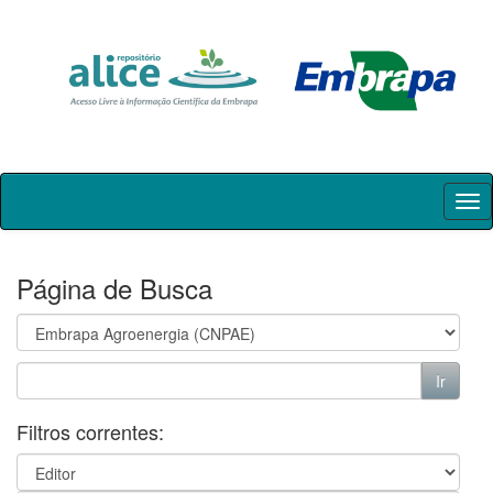
Skip
navigation
Página de Busca
Filtros correntes: